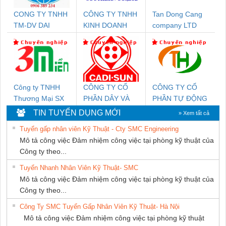
CONG TY TNHH
CÔNG TY TNHH
Tan Dong Cang
TM-DV DAI
KINH DOANH
company LTD
DONG THANH
DỊCH VỤ XNK
PHƯƠNG NAM
Công ty TNHH
CÔNG TY CỔ
CÔNG TY CỔ
Thương Mại SX
PHẦN DÂY VÀ
PHẦN TỰ ĐỘNG
Ba Miền
CÁP ĐIỆN
TIẾN HƯNG
TIN TUYỂN DỤNG MỚI
» Xem tất cả
THƯỢNG ĐÌNH
Tuyển gấp nhân viên Kỹ Thuật - Cty SMC Engineering
Mô tả công việc Đảm nhiệm công việc tại phòng kỹ thuật của
Công ty theo...
Tuyển Nhanh Nhân Viên Kỹ Thuật- SMC
Mô tả công việc Đảm nhiệm công việc tại phòng kỹ thuật của
Công ty theo...
Công Ty SMC Tuyển Gấp Nhân Viên Kỹ Thuật- Hà Nội
Mô tả công việc Đảm nhiệm công việc tại phòng kỹ thuật