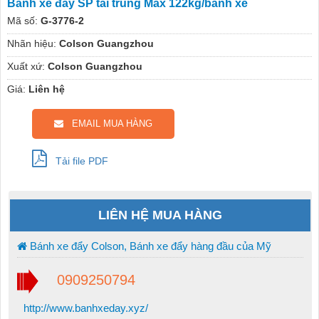
Bánh xe đẩy SP tải trung Max 122kg/bánh xe
Mã số:
G-3776-2
Nhãn hiệu:
Colson Guangzhou
Xuất xứ:
Colson Guangzhou
Giá:
Liên hệ
EMAIL MUA HÀNG
Tải file PDF
LIÊN HỆ MUA HÀNG
Bánh xe đẩy Colson, Bánh xe đẩy hàng đầu của Mỹ
0909250794
http://www.banhxeday.xyz/