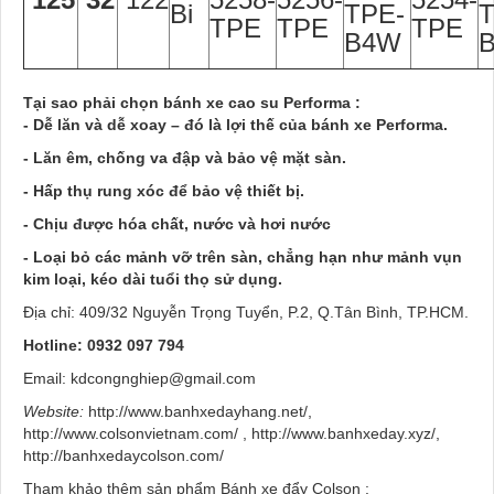
Bi
TPE-
T
TPE
TPE
TPE
B4W
Tại sao phải chọn bánh xe cao su Performa :
- Dễ lăn và dễ xoay – đó là lợi thế của bánh xe Performa.
- Lăn êm, chống va đập và bảo vệ mặt sàn.
- Hấp thụ rung xóc để bảo vệ thiết bị.
- Chịu được hóa chất, nước và hơi nước
- Loại bỏ các mảnh vỡ trên sàn, chẳng hạn như mảnh vụn
kim loại, kéo dài tuổi thọ sử dụng.
Địa chỉ: 409/32 Nguyễn Trọng Tuyển, P.2, Q.Tân Bình, TP.HCM.
Hotline: 0932 097 794
Email: kdcongnghiep@gmail.com
Website:
http://www.banhxedayhang.net/,
http://www.colsonvietnam.com/ , http://www.banhxeday.xyz/,
http://banhxedaycolson.com/
Tham khảo thêm sản phẩm Bánh xe đẩy Colson :