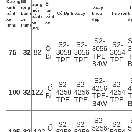
Đường
Bề
trọng
Ổ
kính
rộng
Xoay
T
mỗi
lăn
bánh
bánh
Cố Định
Xoay
khoá
Trục ren
k
bánh
bánh
xe
xe
đạp
đ
xe
xe
(mm)
(mm)
(kg)
S2-
S
S2-
S2-
S2-
Ổ
3056-
3
75
32
82
3058-
3056-
3054-
Bi
TPE-
T
TPE
TPE
TPE
B4W
S2-
S2-
S2-
S2-
Ổ
4256-
4
100
32
122
4258-
4256-
4254-
Bi
TPE-
T
TPE
TPE
TPE
B4W
S2-
S2-
S2-
S2-
Ổ
5256-
5
125
32
122
5258-
5256-
5254-