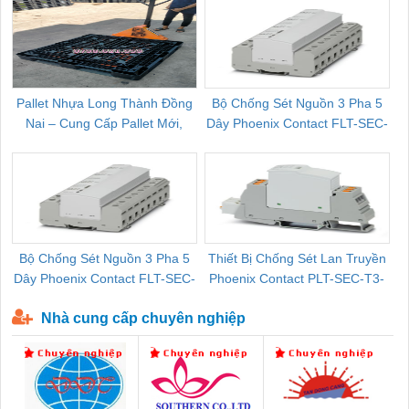
Pallet Nhựa Long Thành Đồng
Bộ Chống Sét Nguồn 3 Pha 5
Nai – Cung Cấp Pallet Mới,
Dây Phoenix Contact FLT-SEC-
C
Pallet Cũ Giá Tốt
P-T1-3S-264/50-FM - 2909589
Bộ Chống Sét Nguồn 3 Pha 5
Thiết Bị Chống Sét Lan Truyền
B
Dây Phoenix Contact FLT-SEC-
Phoenix Contact PLT-SEC-T3-
P-T1-3S-440/35-FM - 2908264
230-FM-PT - 2907928
Nhà cung cấp chuyên nghiệp