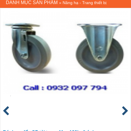
DANH MỤC SẢN PHẨM
»
Nâng hạ - Trang thiết bị