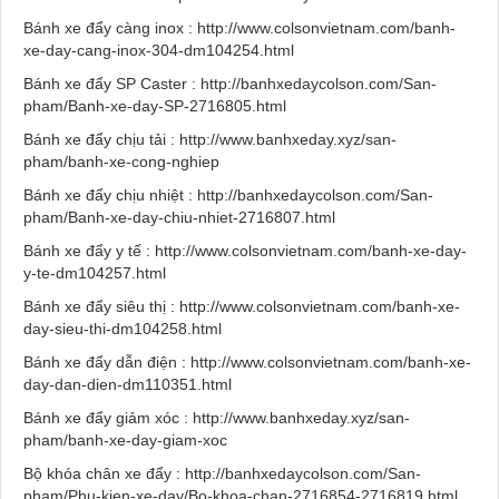
Bánh xe đẩy càng inox : http://www.colsonvietnam.com/banh-
xe-day-cang-inox-304-dm104254.html
Bánh xe đẩy SP Caster : http://banhxedaycolson.com/San-
pham/Banh-xe-day-SP-2716805.html
Bánh xe đẩy chịu tải : http://www.banhxeday.xyz/san-
pham/banh-xe-cong-nghiep
Bánh xe đẩy chịu nhiệt : http://banhxedaycolson.com/San-
pham/Banh-xe-day-chiu-nhiet-2716807.html
Bánh xe đẩy y tế : http://www.colsonvietnam.com/banh-xe-day-
y-te-dm104257.html
Bánh xe đẩy siêu thị : http://www.colsonvietnam.com/banh-xe-
day-sieu-thi-dm104258.html
Bánh xe đẩy dẫn điện : http://www.colsonvietnam.com/banh-xe-
day-dan-dien-dm110351.html
Bánh xe đẩy giảm xóc : http://www.banhxeday.xyz/san-
pham/banh-xe-day-giam-xoc
Bộ khóa chân xe đẩy : http://banhxedaycolson.com/San-
pham/Phu-kien-xe-day/Bo-khoa-chan-2716854-2716819.html