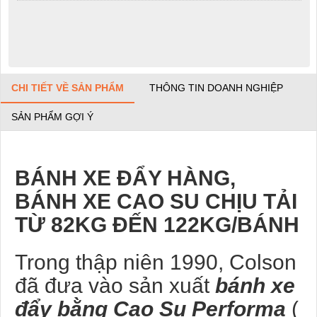
CHI TIẾT VỀ SẢN PHẨM
THÔNG TIN DOANH NGHIỆP
SẢN PHẨM GỢI Ý
BÁNH XE ĐẨY HÀNG,
BÁNH XE CAO SU CHỊU TẢI
TỪ 82KG ĐẾN 122KG/BÁNH
Trong thập niên 1990, Colson
đã đưa vào sản xuất
bánh xe
đẩy bằng Cao Su Performa
(