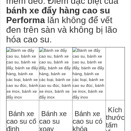
mềm dẻo. Điểm đặc biệt của
bánh xe đẩy hàng cao su
Performa
lăn không để vết
đen trên sàn và không bị lão
hóa cao su
.
Kích
Bánh xe
Bánh xe
Bánh xe
thước
cao su cố
cao su
cao su có
tấm
định
xoay
khóa