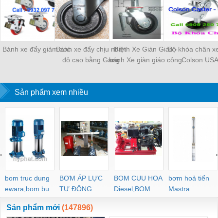
Bánh xe đẩy giảm xóc
Bánh xe đẩy chịu nhiệt
Bánh Xe Giàn Giáo -
Bộ khóa chân x
độ cao bằng Gang
bánh Xe giàn giáo công
Colson US
nghiệp - bánh xe giàn
giáo xây dựng
Sản phẩm xem nhiều
‹
›
bom truc dung
BƠM ÁP LỰC
BOM CUU HOA
bơm hoả tiển
ewara,bom bu
TỰ ĐỘNG
Diesel,BOM
Mastra
ewara
CHUA CHAY
Sản phẩm mới
(147896)