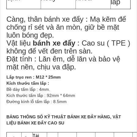
lắp
Càng, thân bánh xe đẩy : Mạ kẽm để
chống rỉ sét và ăn mòn, giữ bề mặt
luôn bóng đẹp.
Vật liệu
bánh xe đẩy
: Cao su ( TPE )
không để vết đen trên sàn.
Đặt tính : Lăn êm, dễ lăn và bảo vệ
mặt nền, chịu va đập.
Lắp trục ren : M12 * 25mm
Kích thước tấm lắp :
Bề dày tấm lắp : 4mm.
Kích thước tấm lắp : 92mm * 64mm
Đường kính lỗ tấm lắp : 8.5mm
BẢNG THÔNG SỐ KỸ THUẬT BÁNH XE ĐẨY HÀNG, VẬT
LIỆU BÁNH XE ĐẨY CAO SU
Tải