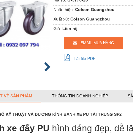
Nhãn hiệu:
Colson Guangzhou
Xuất xứ:
Colson Guangzhou
Giá:
Liên hệ
EMAIL MUA HÀNG
Tải file PDF
ẾT VỀ SẢN PHẨM
THÔNG TIN DOANH NGHIỆP
SẢ
Ố KỸ THUẬT VÀ ĐƯỜNG KÍNH BÁNH XE PU TẢI TRUNG SP2
h xe đẩy PU
hình dáng đẹp, dễ l