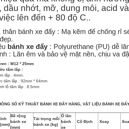
, dầu nhớt, mỡ, dung môi, acid v
việc lên đến + 80 độ C..
 thân bánh xe đẩy : Mạ kẽm để chống rỉ s
đẹp.
iệu
bánh xe đẩy
: Polyurethane (PU) dễ lă
ính : Lăn êm và bảo vệ mặt nền, chịu va đậ
 ren : M12 * 25mm
ớc tấm lắp :
ấm lắp : 4mm.
ớc tấm lắp : 92mm * 64mm
nh lỗ tấm lắp : 8.5mm
ÔNG SỐ KỸ THUẬT BÁNH XE ĐẨY HÀNG, VẬT LIỆU BÁNH XE ĐẨ
Bề rộng
Ổ lăn
ính
Tải trọng mỗi
bánh xe
bánh
Cố Định
Xoay
Xoa
 (mm)
bánh xe (kg)
(mm)
xe