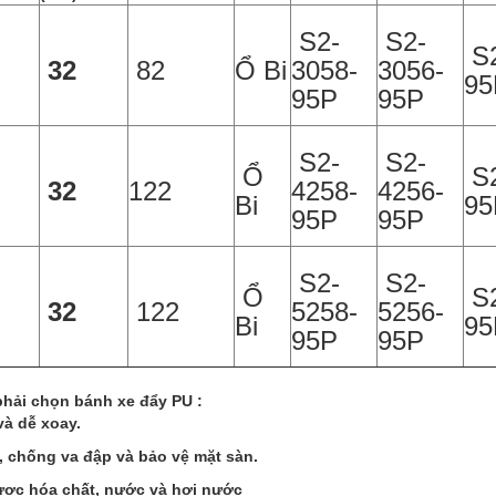
S2-
S2-
S2
32
82
Ổ Bi
3058-
3056-
9
95P
95P
S2-
S2-
Ổ
S2
32
122
4258-
4256-
Bi
9
95P
95P
S2-
S2-
Ổ
S2
32
122
5258-
5256-
Bi
9
95P
95P
phải chọn bánh xe đẩy PU :
và dễ xoay.
, chống va đập và bảo vệ mặt sàn.
ược hóa chất, nước và hơi nước