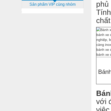
phủ 
Sản phẩm VIP cùng nhóm
Dịch vụ - Thi công
Tính
Điện công nghiệp
chất
Điện gia dụng
Điện Lạnh
Đóng tàu Thiết bị
Đúc chính xác Thiết bị
Dụng cụ cầm tay
Dụng cụ cắt gọt
Bánh
Dụng cụ điện
Dụng cụ đo
B
án
Gỗ - Trang thiết bị
với 
Hàn cắt - Thiết bị
việc