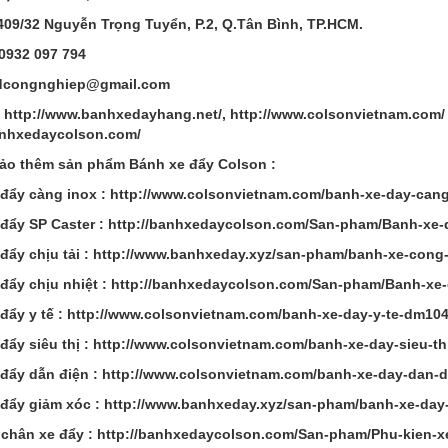
 409/32 Nguyễn Trọng Tuyển, P.2, Q.Tân Bình, TP.HCM.
 0932 097 794
dcongnghiep@gmail.com
:
http://www.banhxedayhang.net/, http://www.colsonvietnam.com/ 
anhxedaycolson.com/
ảo thêm sản phẩm Bánh xe đẩy Colson :
đẩy càng inox : http://www.colsonvietnam.com/banh-xe-day-can
đẩy SP Caster : http://banhxedaycolson.com/San-pham/Banh-xe-
đẩy chịu tải : http://www.banhxeday.xyz/san-pham/banh-xe-cong
đẩy chịu nhiệt : http://banhxedaycolson.com/San-pham/Banh-xe-
đẩy y tế : http://www.colsonvietnam.com/banh-xe-day-y-te-dm10
đẩy siêu thị : http://www.colsonvietnam.com/banh-xe-day-sieu-t
đẩy dẫn điện : http://www.colsonvietnam.com/banh-xe-day-dan-
đẩy giảm xóc : http://www.banhxeday.xyz/san-pham/banh-xe-day
chân xe đẩy : http://banhxedaycolson.com/San-pham/Phu-kien-