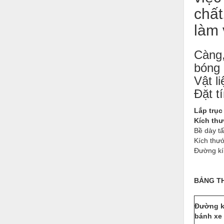
Hóa chất-Trang thiết bị
chất
Kệ công nghiệp
làm 
Khí nén - Thiết bị
Càng,
Khuôn mẫu - Phụ tùng
bóng 
Lọc công nghiệp
Vật l
Đặt t
Máy công cụ - Phụ tùng
Mỏ - Trang thiết bị
Lắp trục
Kích thư
Mô tơ - Hộp số
Bề dày t
Kích thư
Môi trường - Thiết bị
Đường kí
Nâng hạ - Trang thiết bị
BẢNG TH
Nội - Ngoại thất - văn phòng
Nồi hơi - Trang thiết bị
Đường k
bánh xe
Nông nghiệp - Thiết bị