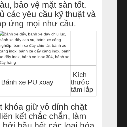
u, bảo vệ mặt sàn tốt.
ủ các yêu cầu kỹ thuật và
áp ứng mọi như cầu.
Kích
Bánh xe PU xoay
thước
tấm lắp
ệt khóa giữ vỏ dính chặt
liên kết chắc chắn, làm
bởi hầu hết các loại hóa