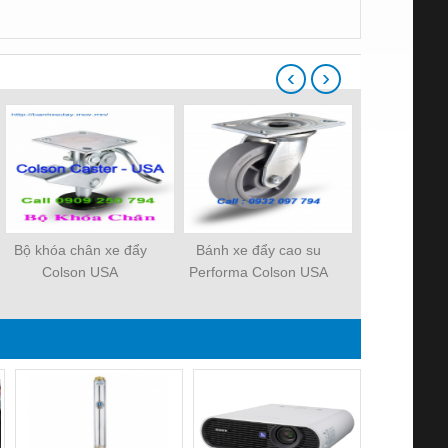
‹
›
Bộ khóa chân xe đẩy
Bánh xe đẩy cao su
Bánh xe đẩy
Colson USA
Performa Colson USA
nặng vật li
PP(Polyur