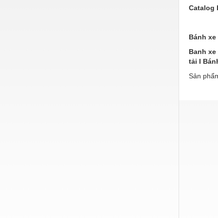
Catalog 
Vật liệu xây dựng
Vòng bi - Bạc đạn
Bánh xe 
Xe hơi - Phụ tùng
Banh xe 
tải I Bá
Xe máy - Phụ tùng
Sản phẩm
Xe tải - phụ tùng
Y khoa - Trang thiết bị