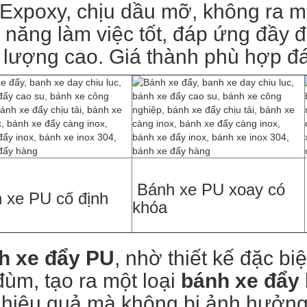
Expoxy, chịu dầu mỡ, không ra mà
 năng làm việc tốt, đáp ứng đầy đ
 lượng cao. Giá thành phù hợp đ
Bánh xe PU xoay có
 xe PU cố định
khóa
h xe đẩy PU
, nhờ thiết kế đặc bi
đùm, tạo ra một loại
bánh xe đẩy
 hiệu quả mà không bị ảnh hưởng 