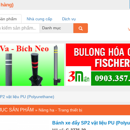
 hàng)
Sản phẩm
Nhà cung cấp
Dịch vụ
Danh mục
V
P2 vật liệu PU (Polyurethane)
MỤC SẢN PHẨM
»
Nâng hạ - Trang thiết bị
Bánh xe đẩy SP2 vật liệu PU (Polyu
Mã số:
G-3776-20