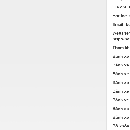
Thiết bị làm sạch
Địa chỉ:
Thiết bị sơn - Sơn
Hotline:
Thiết bị nhà bếp
Email:
k
Website
Thiết bị nhiệt
http://b
Thiêt bị PCCC
Tham kh
Thiết bị truyền động
Bánh xe 
Bánh xe 
Thiết bị văn phòng
Bánh xe 
Thiết bị viễn thông
Bánh xe 
Thủy lực-Thiết bị
Bánh xe 
Thủy sản - Trang thiết bị
Bánh xe 
Tự động hoá
Bánh xe 
Bánh xe 
Van - Co các loại
Bộ khóa 
Vật liệu mài mòn