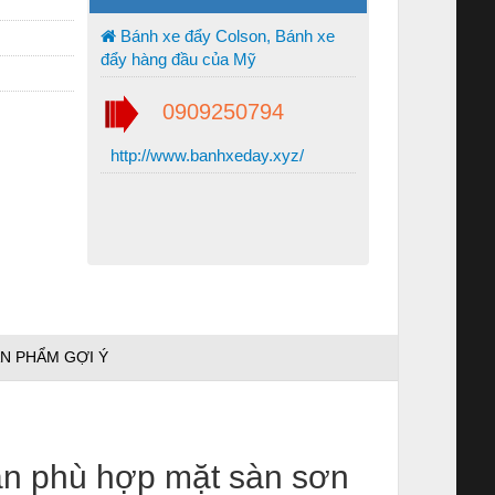
Bánh xe đẩy Colson, Bánh xe
đẩy hàng đầu của Mỹ
0909250794
http://www.banhxeday.xyz/
N PHẨM GỢI Ý
ăn phù hợp mặt sàn sơn