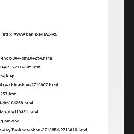
, http://www.banhxeday.xyz/,
g-inox-304-dm104254.html
day-SP-2716805.html
-nghiep
day-chiu-nhiet-2716807.html
4257.html
hi-dm104258.html
dien-dm110351.html
-giam-xoc
xe-day/Bo-khoa-chan-2716854-2716819.html