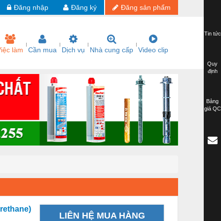
Đăng nhập
Đăng ký
Đăng sản phẩm
Tin tức
iệc làm
Cần mua
Dịch vụ
Nhà cung cấp
Video clip
Quy
định
Bảng
giá QC
rethane)
LIÊN HỆ MUA HÀNG