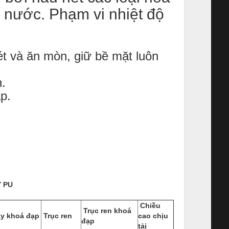
à nước. Phạm vi nhiệt độ
ét và ăn mòn, giữ bề mặt luôn
n.
p.
Y PU
Chiều
Trục ren khoá
y khoá đạp
Trục ren
cao chịu
đạp
tải