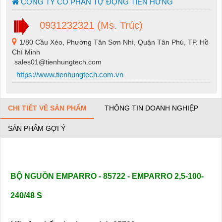
CÔNG TY CỔ PHẦN TỰ ĐỘNG TIẾN HƯNG
0931232321 (Ms. Trúc)
1/80 Cầu Xéo, Phường Tân Sơn Nhì, Quận Tân Phú, TP. Hồ
Chí Minh
sales01@tienhungtech.com
https://www.tienhungtech.com.vn
CHI TIẾT VỀ SẢN PHẨM
THÔNG TIN DOANH NGHIỆP
SẢN PHẨM GỢI Ý
BỘ NGUỒN EMPARRO - 85722 -
EMPARRO 2,5-100-
240/48 S