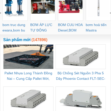
‹
›
bom truc dung
BƠM ÁP LỰC
BOM CUU HOA
bơm hoả tiển
ewara,bom bu
TỰ ĐỘNG
Diesel,BOM
Mastra
ewara
CHUA CHAY
Sản phẩm mới
(147896)
Pallet Nhựa Long Thành Đồng
Bộ Chống Sét Nguồn 3 Pha 5
Nai – Cung Cấp Pallet Mới,
Dây Phoenix Contact FLT-SEC-
C
Pallet Cũ Giá Tốt
P-T1-3S-264/50-FM - 2909589