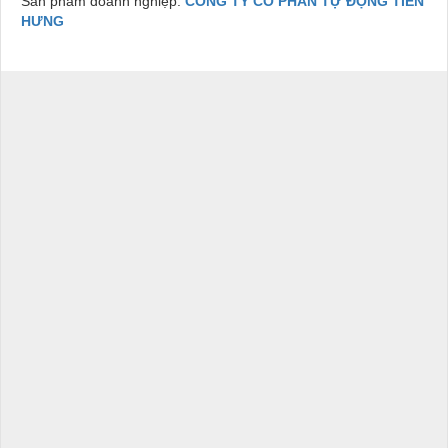
Sản phẩm doanh nghiệp:
CÔNG TY CỔ PHẦN TỰ ĐỘNG TIẾN
HƯNG