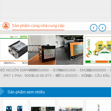
Sản phẩm cùng nhà cung cấp
‹
›
BỘ NGUỒN EMPARRO
2828550000 – IE-SW-
7760051005 – EM220-
1010000000 –
IP67 1 PHA - 9000-
ELB-08-8TX – BỘ
RTU-4DI2DO – ĐỒNG
2.5 – CẦU ĐẤU
11112-1962020 -
CHIA MẠNG 8 CỔNG
HỒ ĐO DÒNG ĐIỆN,
NỐI ĐẤT –
EMPARRO IP67
RJ45 – WEIDMULLER
ĐO ĐIỆN ÁP –
WEIDMULLE
POWER SUPPLY 1-
Sản phẩm xem nhiều
WEIDMULLER
TIENHUNGTE
PHASE