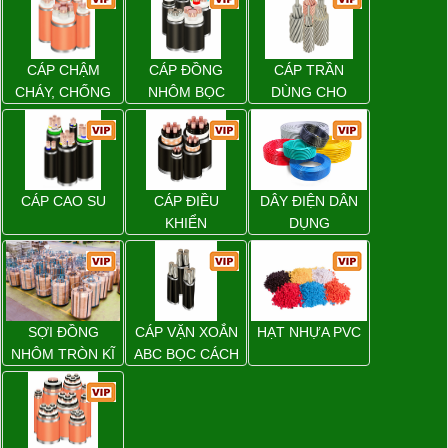
CÁP CHẬM
CÁP ĐỒNG
CÁP TRẦN
CHÁY, CHỐNG
NHÔM BỌC
DÙNG CHO
CHÁY
ĐƯỜNG DÂY
TẢI ĐIỆN TRÊN
KHÔNG
CÁP CAO SU
CÁP ĐIỀU
DÂY ĐIỆN DÂN
KHIỂN
DỤNG
SỢI ĐỒNG
CÁP VẶN XOẮN
HẠT NHỰA PVC
NHÔM TRÒN KĨ
ABC BỌC CÁCH
THUẬT ĐIỆN
ĐIỆN XLPE