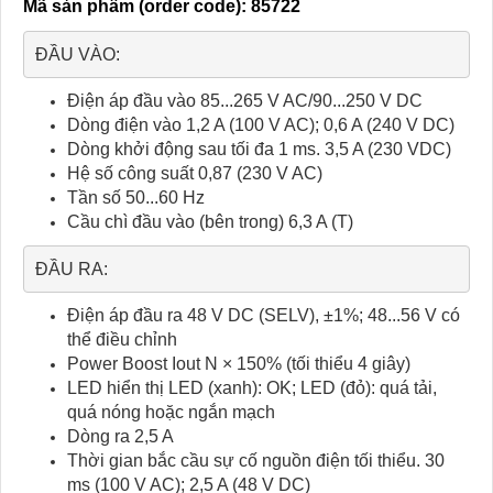
Mã sản phẩm (order code):
85722
ĐẦU VÀO:
Điện áp đầu vào 85...265 V AC/90...250 V DC
Dòng điện vào 1,2 A (100 V AC); 0,6 A (240 V DC)
Dòng khởi động sau tối đa 1 ms. 3,5 A (230 VDC)
Hệ số công suất 0,87 (230 V AC)
Tần số 50...60 Hz
Cầu chì đầu vào (bên trong) 6,3 A (T)
ĐẦU RA:
Điện áp đầu ra 48 V DC (SELV), ±1%; 48...56 V có
thể điều chỉnh
Power Boost Iout N × 150% (tối thiểu 4 giây)
LED hiển thị LED (xanh): OK; LED (đỏ): quá tải,
quá nóng hoặc ngắn mạch
Dòng ra 2,5 A
Thời gian bắc cầu sự cố nguồn điện tối thiểu. 30
ms (100 V AC); 2,5 A (48 V DC)