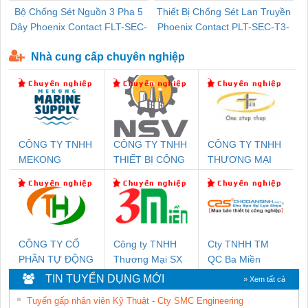
Bộ Chống Sét Nguồn 3 Pha 5
Thiết Bị Chống Sét Lan Truyền
B
Dây Phoenix Contact FLT-SEC-
Phoenix Contact PLT-SEC-T3-
P-T1-3S-440/35-FM - 2908264
230-FM-PT - 2907928
Nhà cung cấp chuyên nghiệp
CÔNG TY TNHH
CÔNG TY TNHH
CÔNG TY TNHH
MEKONG
THIẾT BỊ CÔNG
THƯƠNG MẠI
MARINE SUPPLY
NGHIỆP NIHON
THIÊN ÂN VIỆT
SETSUBI VIỆT
NAM
NAM
CÔNG TY CỔ
Công ty TNHH
Cty TNHH TM
PHẦN TỰ ĐỘNG
Thương Mại SX
QC Ba Miền
TIẾN HƯNG
Ba Miền
TIN TUYỂN DỤNG MỚI
» Xem tất cả
Tuyển gấp nhân viên Kỹ Thuật - Cty SMC Engineering