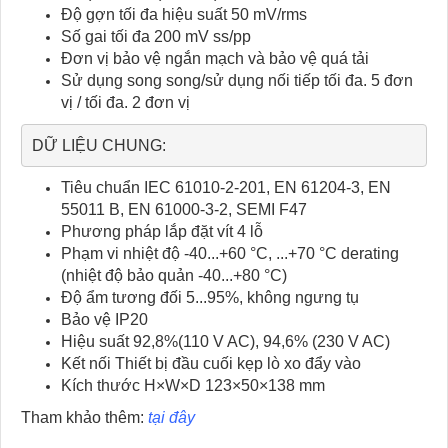
Độ gợn tối đa hiệu suất 50 mV/rms
Số gai tối đa 200 mV ss/pp
Đơn vị bảo vệ ngắn mạch và bảo vệ quá tải
Sử dụng song song/sử dụng nối tiếp tối đa. 5 đơn
vị / tối đa. 2 đơn vị
DỮ LIỆU CHUNG:
Tiêu chuẩn IEC 61010-2-201, EN 61204-3, EN
55011 B, EN 61000-3-2, SEMI F47
Phương pháp lắp đặt vít 4 lỗ
Phạm vi nhiệt độ -40...+60 °C, ...+70 °C derating
(nhiệt độ bảo quản -40...+80 °C)
Độ ẩm tương đối 5...95%, không ngưng tụ
Bảo vệ IP20
Hiệu suất 92,8%(110 V AC), 94,6% (230 V AC)
Kết nối Thiết bị đầu cuối kẹp lò xo đẩy vào
Kích thước H×W×D 123×50×138 mm
Tham khảo thêm:
tại đây