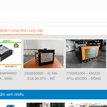
phẩm cùng nhà cung cấp
 EMPARRO
2828550000 – IE-SW-
7760051005 – EM220-
A - 9000-
ELB-08-8TX – BỘ
RTU-4DI2DO – ĐỒNG
62020 -
CHIA MẠNG 8 CỔNG
HỒ ĐO DÒNG ĐIỆN,
O IP67
RJ45 – WEIDMULLER
ĐO ĐIỆN ÁP –
PPLY 1-
ẩm xem nhiều
WEIDMULLER
SE