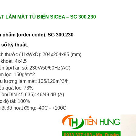
T LÀM MÁT TỦ ĐIỆN SIGEA – SG 300.230
n phẩm (order code): SG 300.230
 số kỹ thuật
:
ch thước ( HxWxD): 204x204x85 (mm)
 khoét: 4x4.5
ện áp/Tần số: 230V/50/60Hz(AC)
m lọc: 150g/m^2
u lượng làm mát: 105/120m^3/h
ệu quả lọc: 73%
 ồn(DIN 45 635): 46/49 dB (A)
c độ tải: 100%
iệt độ hoạt động: -40C - +100C