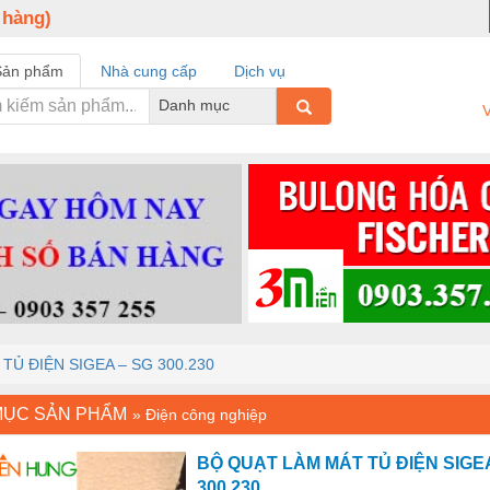
 hàng)
Sản phẩm
Nhà cung cấp
Dịch vụ
Danh mục
V
TỦ ĐIỆN SIGEA – SG 300.230
MỤC SẢN PHẨM
»
Điện công nghiệp
BỘ QUẠT LÀM MÁT TỦ ĐIỆN SIGEA
300.230