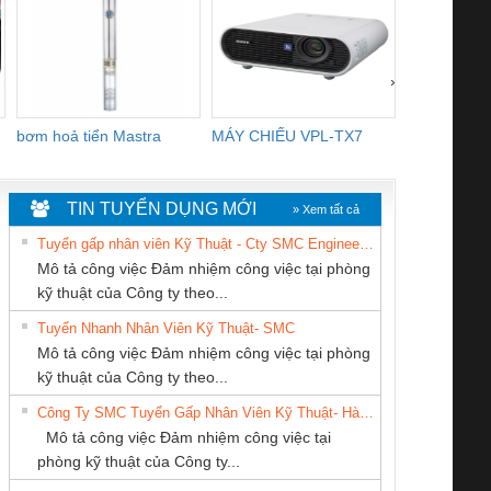
CHANNELS
›
bơm hoả tiển Mastra
MÁY CHIẾU VPL-TX7
BOM DINH
WHITE
TIN TUYỂN DỤNG MỚI
» Xem tất cả
Tuyển gấp nhân viên Kỹ Thuật - Cty SMC Engineering
Mô tả công việc Đảm nhiệm công việc tại phòng
kỹ thuật của Công ty theo...
Tuyển Nhanh Nhân Viên Kỹ Thuật- SMC
CÔNG TY TNHH
CÔNG TY CỔ
Công Ty TNHH
 Le An Toàn
Bộ giám sát chuỗi
Bộ giám sát dòng
Bộ ng
Mô tả công việc Đảm nhiệm công việc tại phòng
KỸ THUẬT KTECH
PHẦN TỰ ĐỘNG
Thiết Bị Điện Nam
enix Contact
tấm pin
điện chuỗi
ray W
kỹ thuật của Công ty theo...
VIỆT NAM
TIẾN HƯNG
Quốc Thịnh
6960 – PSR-
TRANSCLINIC 16I+
TRANSCLINIC 16I+
BAS 
Công Ty SMC Tuyển Gấp Nhân Viên Kỹ Thuật- Hà Nội
SCP-
1K5 L (2433950000)
(2008130000)
(28
Mô tả công việc Đảm nhiệm công việc tại
/FSP/2X1/1X2
phòng kỹ thuật của Công ty...