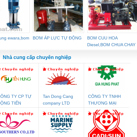
dung ewara,bom
BƠM ÁP LỰC TỰ ĐỘNG
BOM CUU HOA
Diesel,BOM CHUA CHAY
Nhà cung cấp chuyên nghiệp
ÔNG TY CP TỰ
Tan Dong Cang
CÔNG TY TNHH
Đệm An Toàn
Rơ Le An Toàn
Bộ Lặp Tín Hiệu
Rơ
ỘNG TIẾN
company LTD
THƯƠNG MẠI
nix Contact
Phoenix Contact
PROFIBUS Phoenix
Pho
HƯNG
DỊCH VỤ KỸ
PC20-1NO-
PSR-SCP-
Contact PSI-REP-
298
THUẬT ĐIỆN CƠ
24DC-SP -
24UC/ESL4/3X1/1X2/B
PROFIBUS/12MB -
GIA HƯNG PHÁT
700578
- 2981059
2708863
24DC