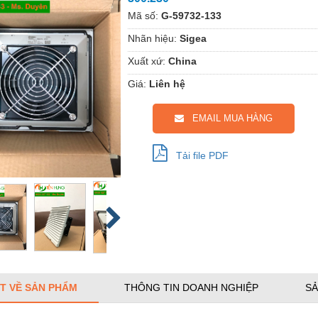
Mã số:
G-59732-133
Nhãn hiệu:
Sigea
Xuất xứ:
China
Giá:
Liên hệ
EMAIL MUA HÀNG
Tải file PDF
ẾT VỀ SẢN PHẨM
THÔNG TIN DOANH NGHIỆP
SẢ