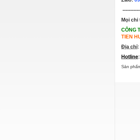
Nước-Vật tư thiết bị
-----------
Phốt cơ khí
Mọi chi 
CÔNG 
Sắt, thép, inox các loại
TIEN H
Thí nghiệm-Trang thiết bị
Địa chỉ
:
Thiết bị chiếu sáng
Hotline
Thiết bị chống sét
Sản phẩm
Thiết bị an ninh
Thiết bị công nghiệp
Thiết bị công trình
Thiết bị điện
Thiết bị giáo dục
Thiết bị khác