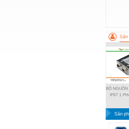
Thiết bị làm sạch
Thiết bị sơn - Sơn
Thiết bị nhà bếp
Thiết bị nhiệt
Sản 
Thiêt bị PCCC
Thiết bị truyền động
Thiết bị văn phòng
Thiết bị viễn thông
Thủy lực-Thiết bị
BỘ NGUỒN
IP67 1 PH
Thủy sản - Trang thiết bị
11112-19
Tự động hoá
EMPARR
POWER SU
Sản ph
Van - Co các loại
PHA
Vật liệu mài mòn