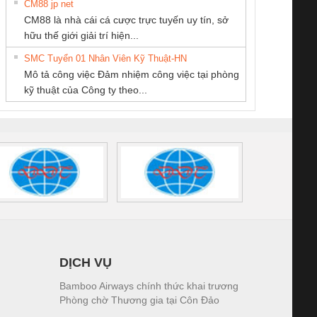
CM88 jp net
CÔNG TY TNHH
CONG TY TNHH
CÔNG TY TNHH
CM88 là nhà cái cá cược trực tuyến uy tín, sở
THƯƠNG MẠI
TM-DV DAI DONG
THIẾT BỊ CÔNG
iám sát chuỗi
Bộ chỉnh lưu nguồn
Nẹp nhôm chống
Bộ c
hữu thế giới giải trí hiện...
THIÊN ÂN VIỆT
THANH
NGHIỆP NIHON
tấm pin
điện TRANSCLINIC
trơn Đà Nẵng
giám 
NAM
SETSUBI VIỆT
SMC Tuyển 01 Nhân Viên Kỹ Thuật-HN
SCLINIC 16I+
BKE 1K5.4
Sola
NAM
Mô tả công việc Đảm nhiệm công việc tại phòng
 (2502520000)
(7791400879)2. Giá
TRAN
kỹ thuật của Công ty theo...
1K5.4
DỊCH VỤ
Bamboo Airways chính thức khai trương
Phòng chờ Thương gia tại Côn Đảo