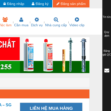
Đăng nhập
Đăng ký
Đăng sản phẩm
Tin tức
iệc làm
Cần mua
Dịch vụ
Nhà cung cấp
Video clip
Quy
định
Bảng
giá QC
 – SG
LIÊN HỆ MUA HÀNG