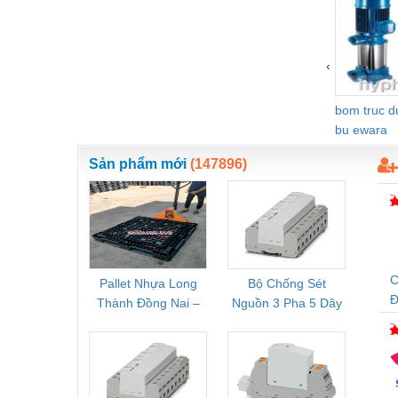
Vật liệu xây dựng
Vòng bi - Bạc đạn
‹
Xe hơi - Phụ tùng
bom truc 
Xe máy - Phụ tùng
bu ewara
Xe tải - phụ tùng
Sản phẩm mới
(147896)
Y khoa - Trang thiết bị
C
Pallet Nhựa Long
Bộ Chống Sét
Rơ Le 
Đ
Thành Đồng Nai –
Nguồn 3 Pha 5 Dây
Phoe
Cung Cấp Pallet
Phoenix Contact
PSR-
Mới, Pallet Cũ Giá
FLT-SEC-P-T1-3S-
1NC-
Tốt
264/50-FM -
2
2909589