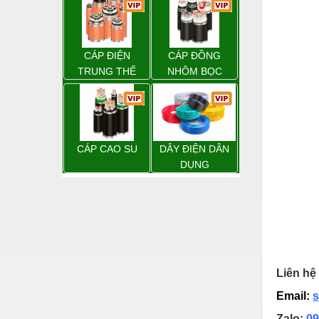
Hóa chất-Trang thiết bị
Kệ công nghiệp
Khí nén - Thiết bị
CÁP ĐIỆN
CÁP ĐỒNG
TRUNG THẾ
NHÔM BỌC
Khuôn mẫu - Phụ tùng
Lọc công nghiệp
Máy công cụ - Phụ tùng
CÁP CAO SU
DÂY ĐIỆN DÂN
Mỏ - Trang thiết bị
DỤNG
Mô tơ - Hộp số
Môi trường - Thiết bị
Nâng hạ - Trang thiết bị
Nội - Ngoại thất - văn phòng
Liên hệ 
Nồi hơi - Trang thiết bị
Email:
s
Nông nghiệp - Thiết bị
Zalo:
09