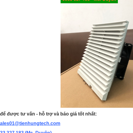
để được tư vấn - hỗ trợ và báo giá tốt nhất:
ales01@tienhungtech.com
33 327 183
(Ms. Duyên)