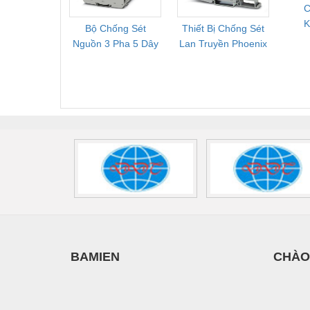
C
K
Bộ Chống Sét
Thiết Bị Chống Sét
Bộ L
D
Nguồn 3 Pha 5 Dây
Lan Truyền Phoenix
Công
Phoenix Contact
Contact PLT-SEC-
Phoe
FLT-SEC-P-T1-3S-
T3-230-FM-PT -
QU
440/35-FM -
2907928
UPS/23
2908264
-
BAMIEN
CHÀO