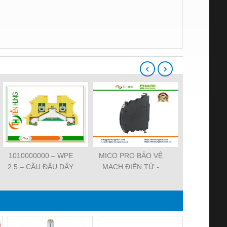
‹
›
1010000000 – WPE
MICO PRO BẢO VỆ
ĐẦU CẮM VA
2.5 – CẦU ĐẤU DÂY
MẠCH ĐIỆN TỬ -
7000-29021-
NỐI ĐẤT –
9000-41092-0101000 -
SVS VALV
WEIDMULLER-
MICO PRO
FORM A 18M
TIENHUNGTECH
ELECTRONIC
WIREA
CIRCUIT
PROTECTION, 2