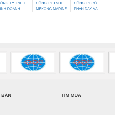
ÔNG TY TNHH
CÔNG TY TNHH
CÔNG TY CỔ
INH DOANH
MEKONG MARINE
PHẦN DÂY VÀ
ưu Điện AC
Mô-đun Ắc Quy UPS
Rơ Le An Toàn
Bộ g
ỊCH VỤ XNK
SUPPLY
CÁP ĐIỆN
 Suất Cao
Phoenix Contact
Phoenix Contact
PHƯƠNG NAM
THƯỢNG ĐÌNH
nix Contact
QUINT-HP-
2981059 – PSR-
TRAN
INT-HP-
BAT/PB/48DC/7.0AH/PT
SCP-
1K5 H
0AC/2.5KVA/PT
- 1133819
24UC/ESL4/3X1/1X2/B
 1136815
 BÁN
TÌM MUA