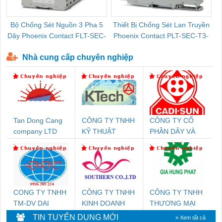
Bộ Chống Sét Nguồn 3 Pha 5
Thiết Bị Chống Sét Lan Truyền
B
Dây Phoenix Contact FLT-SEC-
Phoenix Contact PLT-SEC-T3-
P-T1-3S-440/35-FM - 2908264
230-FM-PT - 2907928
Nhà cung cấp chuyên nghiệp
Tan Dong Cang
CÔNG TY TNHH
CÔNG TY CỔ
company LTD
KỸ THUẬT
PHẦN DÂY VÀ
KTECH VIỆT
CÁP ĐIỆN
NAM
THƯỢNG ĐÌNH
CONG TY TNHH
CÔNG TY TNHH
CÔNG TY TNHH
TM-DV DAI
KINH DOANH
THƯƠNG MẠI
DONG THANH
DỊCH VỤ XNK
DỊCH VỤ KỸ
TIN TUYỂN DỤNG MỚI
» Xem tất cả