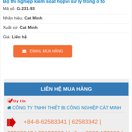
Bộ thí nghiệp kiểm soát hộpvi xử lý trong ô tô
Mã số:
G-231-93
Nhãn hiệu:
Cat Minh
Xuất xứ:
Cat Minh
Giá:
Liên hệ
EMAIL MUA HÀNG
LIÊN HỆ MUA HÀNG
CÔNG TY TNHH THIẾT BỊ CÔNG NGHIỆP CÁT MINH
+84-8-62583341 | 62583342 |