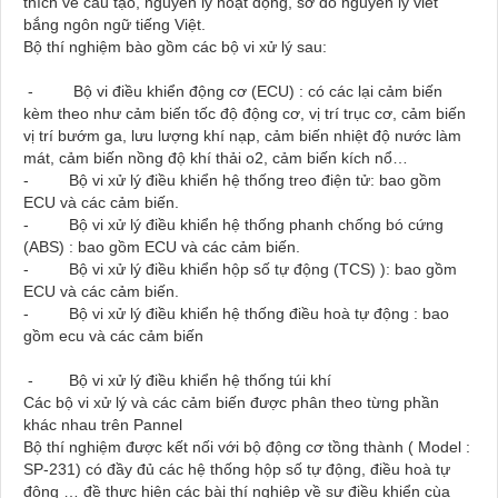
thích về cấu tạo, nguyên lý hoạt động, sơ đồ nguyên lý viết
bắng ngôn ngữ tiếng Việt.
Bộ thí nghiệm bào gồm các bộ vi xử lý sau:
- Bộ vi điều khiển động cơ (ECU) : có các lại cảm biến
kèm theo như cảm biến tốc độ động cơ, vị trí trục cơ, cảm biến
vị trí bướm ga, lưu lượng khí nạp, cảm biến nhiệt độ nước làm
mát, cảm biến nồng độ khí thải o2, cảm biến kích nổ…
- Bộ vi xử lý điều khiển hệ thống treo điện tử: bao gồm
ECU và các cảm biến.
- Bộ vi xử lý điều khiển hệ thống phanh chống bó cứng
(ABS) : bao gồm ECU và các cảm biến.
- Bộ vi xử lý điều khiển hộp số tự động (TCS) ): bao gồm
ECU và các cảm biến.
- Bộ vi xử lý điều khiển hệ thống điều hoà tự động : bao
gồm ecu và các cảm biến
- Bộ vi xử lý điều khiển hệ thống túi khí
Các bộ vi xử lý và các cảm biến được phân theo từng phần
khác nhau trên Pannel
Bộ thí nghiệm được kết nối với bộ động cơ tồng thành ( Model :
SP-231) có đầy đủ các hệ thống hộp số tự động, điều hoà tự
động … đề thực hiện các bài thí nghiệp về sự điều khiển cùa