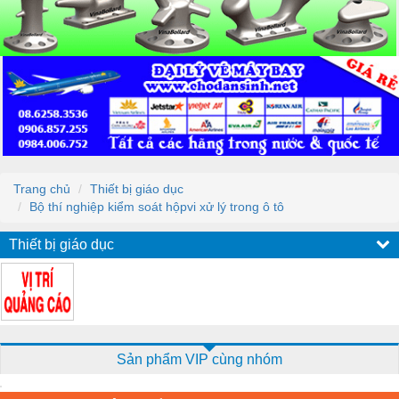
Trang chủ
Thiết bị giáo dục
Bộ thí nghiệp kiểm soát hộpvi xử lý trong ô tô
Thiết bị giáo dục
Sản phẩm VIP cùng nhóm