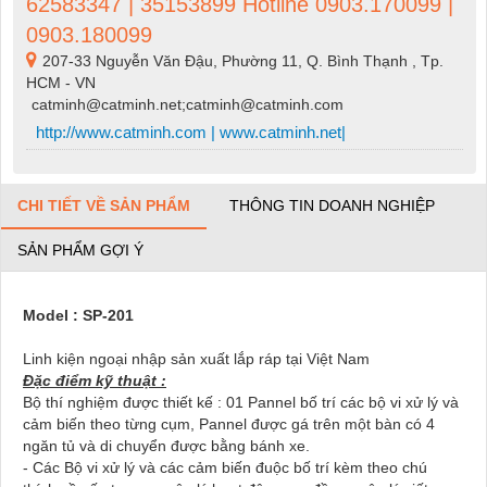
62583347 | 35153899 Hotline 0903.170099 |
0903.180099
207-33 Nguyễn Văn Đậu, Phường 11, Q. Bình Thạnh , Tp.
HCM - VN
catminh@catminh.net;catminh@catminh.com
http://www.catminh.com | www.catminh.net|
CHI TIẾT VỀ SẢN PHẨM
THÔNG TIN DOANH NGHIỆP
SẢN PHẨM GỢI Ý
Model : SP-201
Linh kiện ngoại nhập sản xuất lắp ráp tại Việt Nam
Đặc điểm kỹ thuật :
Bộ thí nghiệm được thiết kế : 01 Pannel bố trí các bộ vi xử lý và
cảm biến theo từng cụm, Pannel được gá trên một bàn có 4
ngăn tủ và di chuyển được bằng bánh xe.
- Các Bộ vi xử lý và các cảm biến đuộc bố trí kèm theo chú