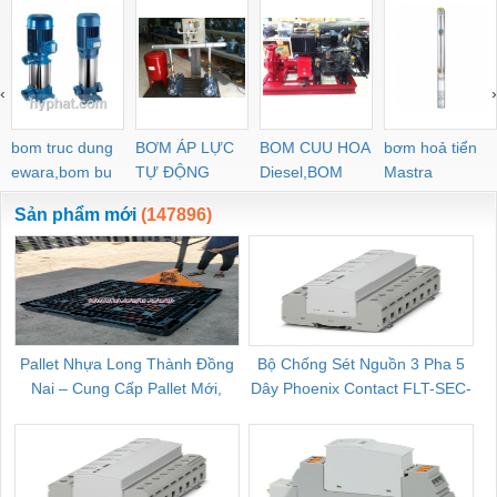
‹
›
bom truc dung
BƠM ÁP LỰC
BOM CUU HOA
bơm hoả tiển
ewara,bom bu
TỰ ĐỘNG
Diesel,BOM
Mastra
ewara
CHUA CHAY
Sản phẩm mới
(147896)
Pallet Nhựa Long Thành Đồng
Bộ Chống Sét Nguồn 3 Pha 5
Nai – Cung Cấp Pallet Mới,
Dây Phoenix Contact FLT-SEC-
C
Pallet Cũ Giá Tốt
P-T1-3S-264/50-FM - 2909589