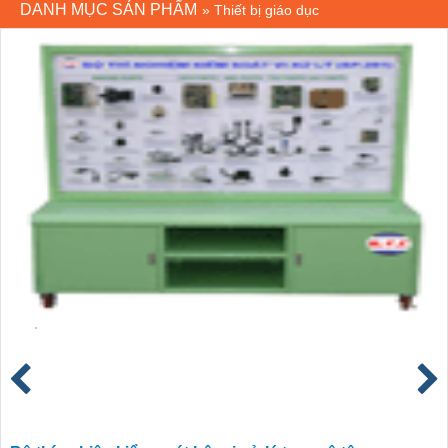
DANH MỤC SẢN PHẨM
»
Thiết bị giáo dục