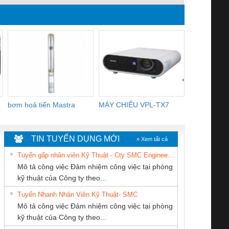
WEIDMULLER-
MICO PRO
FORM A 18M
TIENHUNGTECH
ELECTRONIC
WIREA
CIRCUIT
PROTECTION, 2
CHANNELS
›
bơm hoả tiển Mastra
MÁY CHIẾU VPL-TX7
BOM DINH
WHITE
TIN TUYỂN DỤNG MỚI
» Xem tất cả
Tuyển gấp nhân viên Kỹ Thuật - Cty SMC Engineering
Mô tả công việc Đảm nhiệm công việc tại phòng
kỹ thuật của Công ty theo...
Tuyển Nhanh Nhân Viên Kỹ Thuật- SMC
CÔNG TY CP TỰ
CÔNG TY TNHH
CÔNG TY CỔ
 Le An Toàn
Bộ giám sát chuỗi
Bộ giám sát dòng
Bộ ng
Mô tả công việc Đảm nhiệm công việc tại phòng
ĐỘNG TIẾN
MEKONG MARINE
PHẦN TỰ ĐỘNG
enix Contact
tấm pin
điện chuỗi
ray W
kỹ thuật của Công ty theo...
HƯNG
SUPPLY
TIẾN HƯNG
6960 – PSR-
TRANSCLINIC 16I+
TRANSCLINIC 16I+
BAS 