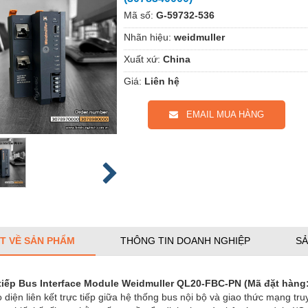
Mã số:
G-59732-536
Nhãn hiệu:
weidmuller
Xuất xứ:
China
Giá:
Liên hệ
EMAIL MUA HÀNG
ẾT VỀ SẢN PHẨM
THÔNG TIN DOANH NGHIỆP
SẢ
tiếp Bus Interface Module Weidmuller QL20-FBC-PN
(Mã đặt hàng
ao diện liên kết trực tiếp giữa hệ thống bus nội bộ và giao thức mạn