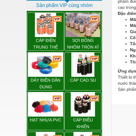
phẩm được
Sản phẩm VIP cùng nhóm
Dịch vụ - Thi công
cao trong
Đặc điểm
Điện công nghiệp
Mã
Mã
Điện gia dụng
Gi
Cổ
Điện Lạnh
CÁP ĐIỆN
SỢI ĐỒNG
Tố
TRUNG THẾ
NHÔM TRÒN KĨ
Ng
Đóng tàu Thiết bị
THUẬT ĐIỆN
Kh
Đúc chính xác Thiết bị
Th
Ứng dụn
Dụng cụ cầm tay
Thiết bị 
DÂY ĐIỆN DÂN
CÁP CAO SU
Dụng cụ cắt gọt
nước thải
DỤNG
Sản phẩm
Dụng cụ điện
Dụng cụ đo
Gỗ - Trang thiết bị
HẠT NHỰA PVC
CÁP ĐIỀU
Hàn cắt - Thiết bị
KHIỂN