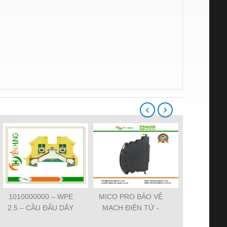
‹
›
1010000000 – WPE
MICO PRO BẢO VỆ
ĐẦU CẮM VA
2.5 – CẦU ĐẤU DÂY
MẠCH ĐIỆN TỬ -
7000-29021-
NỐI ĐẤT –
9000-41092-0101000 -
SVS VALV