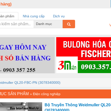
 hàng)
Sản phẩm
Nhà cung cấp
Dịch vụ
Danh mục
V
eidmuller QL20-FBC-PN (3078340000)
MỤC SẢN PHẨM
»
Điện công nghiệp
Bộ Truyền Thông Weidmuller QL2
(3078340000)