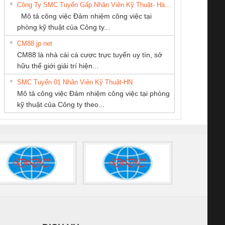
Công Ty SMC Tuyển Gấp Nhân Viên Kỹ Thuật- Hà Nội
SCP-
1K5 L (2433950000)
(2008130000)
(28
Mô tả công việc Đảm nhiệm công việc tại
/FSP/2X1/1X2
phòng kỹ thuật của Công ty...
CM88 jp net
CÔNG TY TNHH
Cty TNHH TM QC
CONG TY TNHH
CM88 là nhà cái cá cược trực tuyến uy tín, sở
KINH DOANH
Ba Miền
TM-DV DAI DONG
iám sát chuỗi
Bộ chỉnh lưu nguồn
Nẹp nhôm chống
Bộ c
hữu thế giới giải trí hiện...
DỊCH VỤ XNK
THANH
tấm pin
điện TRANSCLINIC
trơn Đà Nẵng
giám 
PHƯƠNG NAM
SMC Tuyển 01 Nhân Viên Kỹ Thuật-HN
SCLINIC 16I+
BKE 1K5.4
Sola
Mô tả công việc Đảm nhiệm công việc tại phòng
 (2502520000)
(7791400879)2. Giá
TRAN
kỹ thuật của Công ty theo...
1K5.4