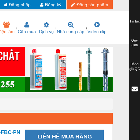
Đăng nhập
Đăng ký
Đăng sản phẩm
Tin tức
iệc làm
Cần mua
Dịch vụ
Nhà cung cấp
Video clip
Quy
định
Bảng
giá QC
0-FBC-PN
LIÊN HỆ MUA HÀNG