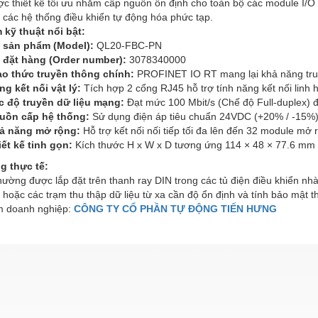
 thiết kế tối ưu nhằm cấp nguồn ổn định cho toàn bộ các module I/O m
 các hệ thống điều khiển tự động hóa phức tạp.
 kỹ thuật nổi bật:
 sản phẩm (Model):
QL20-FBC-PN
 đặt hàng (Order number):
3078340000
ao thức truyền thông chính:
PROFINET IO RT mang lại khả năng truyề
ng kết nối vật lý:
Tích hợp 2 cổng RJ45 hỗ trợ tính năng kết nối linh 
c độ truyền dữ liệu mạng:
Đạt mức 100 Mbit/s (Chế độ Full-duplex)
uồn cấp hệ thống:
Sử dụng điện áp tiêu chuẩn 24VDC (+20% / -15%) 
ả năng mở rộng:
Hỗ trợ kết nối nối tiếp tối đa lên đến 32 module mở r
iết kế tinh gọn:
Kích thước H x W x D tương ứng 114 × 48 × 77.6 mm đi
g thực tế:
thường được lắp đặt trên thanh ray DIN trong các tủ điện điều khiển nh
 hoặc các trạm thu thập dữ liệu từ xa cần độ ổn định và tính bảo mật th
 doanh nghiệp:
CÔNG TY CỔ PHẦN TỰ ĐỘNG TIẾN HƯNG