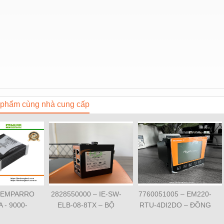
phẩm cùng nhà cung cấp
 EMPARRO
2828550000 – IE-SW-
7760051005 – EM220-
A - 9000-
ELB-08-8TX – BỘ
RTU-4DI2DO – ĐỒNG
62020 -
CHIA MẠNG 8 CỔNG
HỒ ĐO DÒNG ĐIỆN,