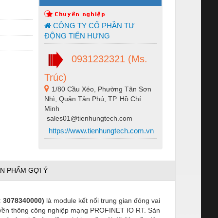
CÔNG TY CỔ PHẦN TỰ
ĐỘNG TIẾN HƯNG
0931232321 (Ms.
Trúc)
1/80 Cầu Xéo, Phường Tân Sơn
Nhì, Quận Tân Phú, TP. Hồ Chí
Minh
sales01@tienhungtech.com
https://www.tienhungtech.com.vn
N PHẨM GỢI Ý
: 3078340000)
là module kết nối trung gian đóng vai
g truyền thông công nghiệp mạng PROFINET IO RT. Sản