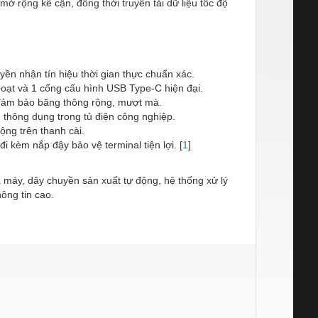
ở rộng kế cận, đồng thời truyền tải dữ liệu tốc độ
n nhận tín hiệu thời gian thực chuẩn xác.
hoạt và 1 cổng cấu hình USB Type-C hiện đại.
 đảm bảo băng thông rộng, mượt mà.
thông dụng trong tủ điện công nghiệp.
ộng trên thanh cài.
 kèm nắp đậy bảo vệ terminal tiện lợi.
[
1
]
à máy, dây chuyền sản xuất tự động, hệ thống xử lý
ông tin cao.