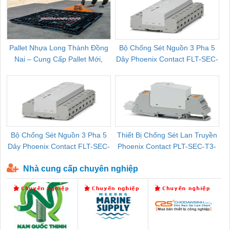
Pallet Nhựa Long Thành Đồng
Bộ Chống Sét Nguồn 3 Pha 5
Nai – Cung Cấp Pallet Mới,
Dây Phoenix Contact FLT-SEC-
C
Pallet Cũ Giá Tốt
P-T1-3S-264/50-FM - 2909589
Bộ Chống Sét Nguồn 3 Pha 5
Thiết Bị Chống Sét Lan Truyền
B
Dây Phoenix Contact FLT-SEC-
Phoenix Contact PLT-SEC-T3-
P-T1-3S-440/35-FM - 2908264
230-FM-PT - 2907928
Nhà cung cấp chuyên nghiệp