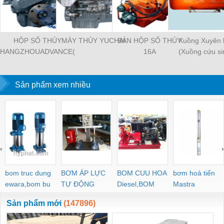
HỘP SỐ THỦY
MÁY THỦY YUCHAI
BÁN HỘP SỐ THỦY
Xuồng Xuyên 
HANGZHOUADVANCE(
16A
(Xuồng cứu si
Chữ to)
Sản phẩm xem nhiều
‹
›
bom truc dung
BƠM ÁP LỰC
BOM CUU HOA
bơm hoả tiển
ewara,bom bu
TỰ ĐỘNG
Diesel,BOM
Mastra
ewara
CHUA CHAY
Sản phẩm mới
(147896)