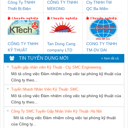
Công Ty TNHH
CÔNG TY TNHH
Cty TNHH TM
Thiết Bị Điện
MEKONG
QC Ba Miền
Nam Quốc Thịnh
MARINE
SUPPLY
CÔNG TY TNHH
Tan Dong Cang
CONG TY TNHH
KỸ THUẬT
company LTD
TM-DV DAI
KTECH VIỆT
DONG THANH
TIN TUYỂN DỤNG MỚI
» Xem tất cả
NAM
Tuyển gấp nhân viên Kỹ Thuật - Cty SMC Engineering
Mô tả công việc Đảm nhiệm công việc tại phòng kỹ thuật của
Công ty theo...
Tuyển Nhanh Nhân Viên Kỹ Thuật- SMC
Mô tả công việc Đảm nhiệm công việc tại phòng kỹ thuật của
Công ty theo...
Công Ty SMC Tuyển Gấp Nhân Viên Kỹ Thuật- Hà Nội
Mô tả công việc Đảm nhiệm công việc tại phòng kỹ thuật
của Công ty...