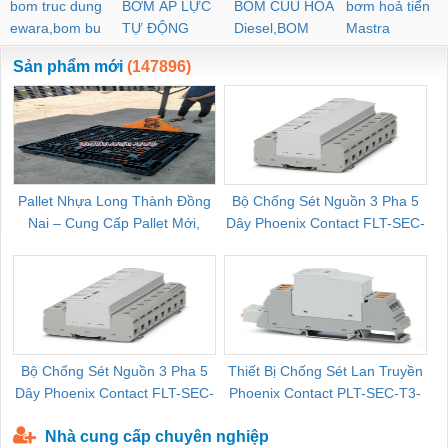
bom truc dung
BƠM ÁP LỰC
BOM CUU HOA
bơm hoả tiển
ewara,bom bu
TỰ ĐỘNG
Diesel,BOM
Mastra
ewara
CHUA CHAY
Sản phẩm mới
(147896)
Pallet Nhựa Long Thành Đồng
Bộ Chống Sét Nguồn 3 Pha 5
Nai – Cung Cấp Pallet Mới,
Dây Phoenix Contact FLT-SEC-
C
Pallet Cũ Giá Tốt
P-T1-3S-264/50-FM - 2909589
Bộ Chống Sét Nguồn 3 Pha 5
Thiết Bị Chống Sét Lan Truyền
B
Dây Phoenix Contact FLT-SEC-
Phoenix Contact PLT-SEC-T3-
P-T1-3S-440/35-FM - 2908264
230-FM-PT - 2907928
Nhà cung cấp chuyên nghiệp