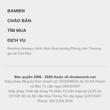
BAMIEN
CHÀO BÁN
TÌM MUA
DỊCH VỤ
Bamboo Airways chính thức khai trương Phòng chờ Thương
gia tại Côn Đảo
Bản quyền 2006 - 2026 thuộc về chodansinh.net
Giấy phép đăng ký Kinh doanh số: 4102048591 do Sở Kế Hoạch
và Đầu Tư cấp ngày 28/03/2007
Giấy phép Thiết lập trang Tin Điện Tử trên Internet (ICP) số:
297/GP-BC do Bộ Văn Hóa Thông Tin cấp ngày 12/07/2007
Phone: 028.6258.3536
Phòng trọ
|
https://bdsgroup.vn
https://kqxs123.com