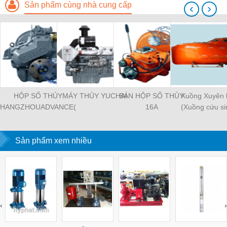
Sản phẩm cùng nhà cung cấp
‹
›
HỘP SỐ THỦY
MÁY THỦY YUCHAI
BÁN HỘP SỐ THỦY
Xuồng Xuyên 
HANGZHOUADVANCE(
16A
(Xuồng cứu si
Chữ to)
Sản phẩm xem nhiều
‹
›