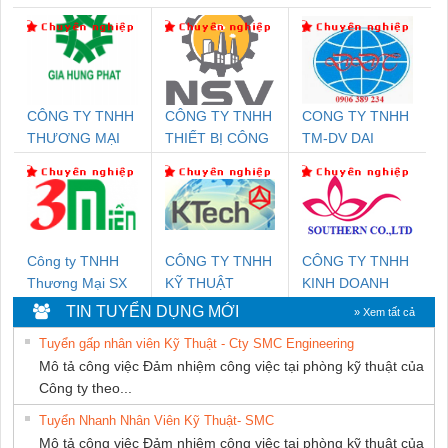
CÔNG TY TNHH
CÔNG TY TNHH
CONG TY TNHH
THƯƠNG MẠI
THIẾT BỊ CÔNG
TM-DV DAI
DỊCH VỤ KỸ
NGHIỆP NIHON
DONG THANH
THUẬT ĐIỆN CƠ
SETSUBI VIỆT
GIA HƯNG PHÁT
NAM
Công ty TNHH
CÔNG TY TNHH
CÔNG TY TNHH
Thương Mại SX
KỸ THUẬT
KINH DOANH
Ba Miền
KTECH VIỆT
DỊCH VỤ XNK
TIN TUYỂN DỤNG MỚI
» Xem tất cả
NAM
PHƯƠNG NAM
Tuyển gấp nhân viên Kỹ Thuật - Cty SMC Engineering
Mô tả công việc Đảm nhiệm công việc tại phòng kỹ thuật của
Công ty theo...
Tuyển Nhanh Nhân Viên Kỹ Thuật- SMC
Mô tả công việc Đảm nhiệm công việc tại phòng kỹ thuật của