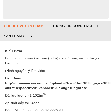
CHI TIẾT VỀ SẢN PHẨM
THÔNG TIN DOANH NGHIỆP
SẢN PHẨM GỢI Ý
Kiểu Bơm
Bơm có trục quay kiểu vấu (Lobe) dạng 3 vấu, vấu củ lạc,vấu
kiểu móc
(Hình nguyên lý làm việc)
Đặc Điểm
http://bomnamsao.com.vn/uploads/News/Hinh%20nguyen%20l
alt="" hspace="20" vspace="20" align="right" />
3
Dải lưu lượng: (1-102)m
/h
Áp suất đẩy tới 34bar
Độ nhớt chất bơm lên tới 30.000SSU