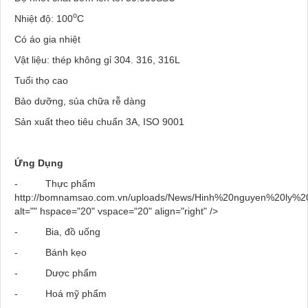
o
Nhiệt độ: 100
C
Có áo gia nhiệt
Vật liệu: thép không gỉ 304. 316, 316L
Tuổi thọ cao
Bảo dưỡng, sủa chữa rễ dàng
Sản xuất theo tiêu chuẩn 3A, ISO 9001
Ứng Dụng
-
Thực phẩm
http://bomnamsao.com.vn/uploads/News/Hinh%20nguyen%20ly%20
alt="" hspace="20" vspace="20" align="right" />
-
Bia, đồ uống
-
Bánh kẹo
-
Dược phẩm
-
Hoá mỹ phẩm