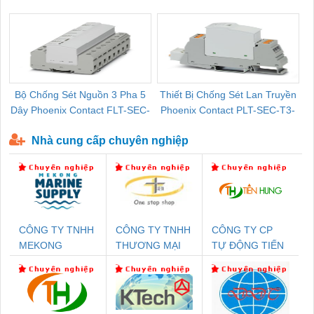
Pallet Cũ Giá Tốt
P-T1-3S-264/50-FM - 2909589
Bộ Chống Sét Nguồn 3 Pha 5
Thiết Bị Chống Sét Lan Truyền
B
Dây Phoenix Contact FLT-SEC-
Phoenix Contact PLT-SEC-T3-
P-T1-3S-440/35-FM - 2908264
230-FM-PT - 2907928
Nhà cung cấp chuyên nghiệp
CÔNG TY TNHH
CÔNG TY TNHH
CÔNG TY CP
MEKONG
THƯƠNG MẠI
TỰ ĐỘNG TIẾN
MARINE SUPPLY
THIÊN ÂN VIỆT
HƯNG
NAM