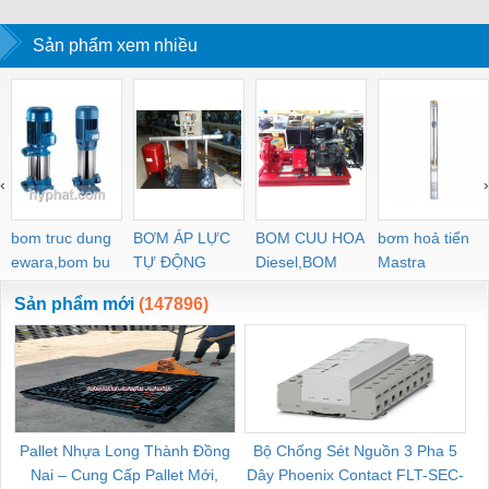
Sản phẩm xem nhiều
‹
›
bom truc dung
BƠM ÁP LỰC
BOM CUU HOA
bơm hoả tiển
ewara,bom bu
TỰ ĐỘNG
Diesel,BOM
Mastra
ewara
CHUA CHAY
Sản phẩm mới
(147896)
Pallet Nhựa Long Thành Đồng
Bộ Chống Sét Nguồn 3 Pha 5
Nai – Cung Cấp Pallet Mới,
Dây Phoenix Contact FLT-SEC-
C