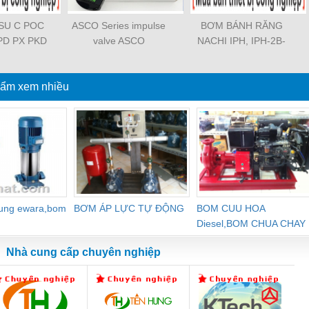
OSU C POC
ASCO Series impulse
BƠM BÁNH RĂNG
PD PX PKD
valve ASCO
NACHI IPH, IPH-2B-
3 PCF PLL
SCG353A043 ASCO
6.5-11, IPH-5B-40-21,
TL SL SS
SCG353A044 ASCO
IPH-2A-5-11, IPH-5A-
SASF HVFS
ẩm xem nhiều
SCG353A047 ASCO
50, IPH-3A-13-LT-20,
PV PE PY
SCG353A050 ASCO
IPH-5B-50-LT-11, IPH-
ZA PK PA
SCG353A051 ASCO
4A-32-LT-20, IPH-6B-
PYJ PP PG
SXE353.060
100-L-11, IPH-5A-40-
GJ PPGJ
11
-C PC-C
 PL-C
dung ewara,bom
BƠM ÁP LỰC TỰ ĐỘNG
BOM CUU HOA
Diesel,BOM CHUA CHAY
Nhà cung cấp chuyên nghiệp