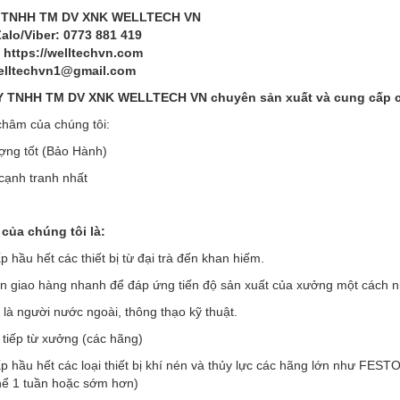
 TNHH TM DV XNK WELLTECH VN
Zalo/Viber: 0773 881 419
 https://welltechvn.com
welltechvn1@gmail.com
Y TNHH TM DV XNK WELLTECH VN
chuyên sản xuất và cung cấp cá
hâm của chúng tôi:
ợng tốt (Bảo Hành)
 cạnh tranh nhất
của chúng tôi là:
 hầu hết các thiết bị từ đại trà đến khan hiếm.
an giao hàng nhanh để đáp ứng tiến độ sản xuất của xưởng một cách 
 là người nước ngoài, thông thạo kỹ thuật.
 tiếp từ xưởng (các hãng)
p hầu hết các loại thiết bị khí nén và thủy lực các hãng lớn như F
thể 1 tuần hoặc sớm hơn)