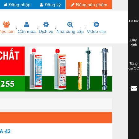
Đăng nhập
Đăng ký
Đăng sản phẩm
Tin tức
iệc làm
Cần mua
Dịch vụ
Nhà cung cấp
Video clip
Quy
định
Bảng
giá QC
A-43