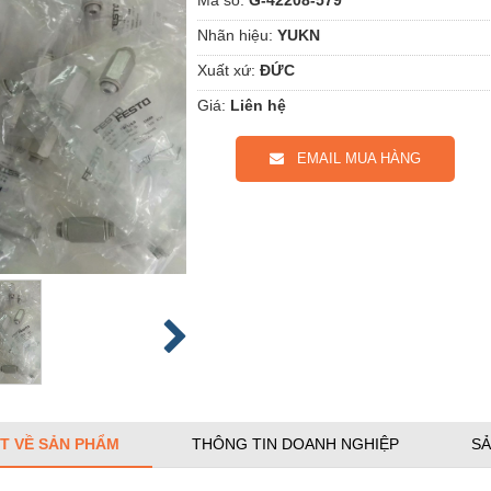
Nhãn hiệu:
YUKN
Xuất xứ:
ĐỨC
Giá:
Liên hệ
EMAIL MUA HÀNG
ẾT VỀ SẢN PHẨM
THÔNG TIN DOANH NGHIỆP
SẢ