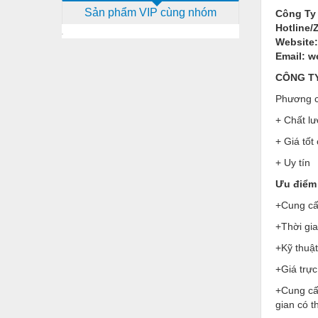
Sản phẩm VIP cùng nhóm
Công Ty
Dịch vụ - Thi công
Hotline/
Điện công nghiệp
Website:
Email: 
Điện gia dụng
CÔNG T
Điện Lạnh
Phương c
Đóng tàu Thiết bị
+ Chất lư
+ Giá tốt
Đúc chính xác Thiết bị
+ Uy tín
Dụng cụ cầm tay
Ưu điểm 
Dụng cụ cắt gọt
+Cung cấp
Dụng cụ điện
+Thời gi
Dụng cụ đo
+Kỹ thuật
+Giá trực
Gỗ - Trang thiết bị
+Cung cấ
Hàn cắt - Thiết bị
gian có 