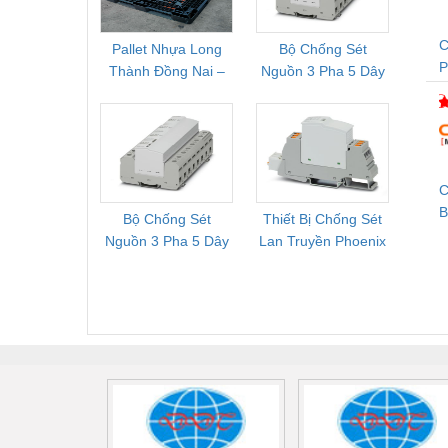
Vật liệu xây dựng
C
Pallet Nhựa Long
Bộ Chống Sét
Rơ Le 
Vòng bi - Bạc đạn
Thành Đồng Nai –
Nguồn 3 Pha 5 Dây
Phoe
T
Cung Cấp Pallet
Phoenix Contact
PSR-
Xe hơi - Phụ tùng
Mới, Pallet Cũ Giá
FLT-SEC-P-T1-3S-
1NC-
Xe máy - Phụ tùng
Tốt
264/50-FM -
2
2909589
Xe tải - phụ tùng
C
Y khoa - Trang thiết bị
B
Bộ Chống Sét
Thiết Bị Chống Sét
Bộ L
Nguồn 3 Pha 5 Dây
Lan Truyền Phoenix
Công
Phoenix Contact
Contact PLT-SEC-
Phoe
FLT-SEC-P-T1-3S-
T3-230-FM-PT -
QU
440/35-FM -
2907928
UPS/23
2908264
-