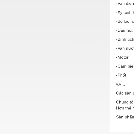
Hóa chất-Trang thiết bị
-Van điện
Kệ công nghiệp
-Xy lanh 
-Bộ lọc h
Khí nén - Thiết bị
-Đầu nối,
Khuôn mẫu - Phụ tùng
-Bình tíc
Lọc công nghiệp
-Van nướ
Máy công cụ - Phụ tùng
-Motor
Mỏ - Trang thiết bị
-Cảm biế
-Phốt
Mô tơ - Hộp số
v.v…
Môi trường - Thiết bị
Các sản 
Nâng hạ - Trang thiết bị
Chúng tôi
Hơn thế n
Nội - Ngoại thất - văn phòng
Sản phẩm
Nồi hơi - Trang thiết bị
Nông nghiệp - Thiết bị