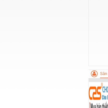
Nước-Vật tư thiết bị
Phốt cơ khí
Sắt, thép, inox các loại
Thí nghiệm-Trang thiết bị
Thiết bị chiếu sáng
Thiết bị chống sét
Thiết bị an ninh
Thiết bị công nghiệp
Sản 
Thiết bị công trình
Thiết bị điện
Thiết bị giáo dục
Thiết bị khác