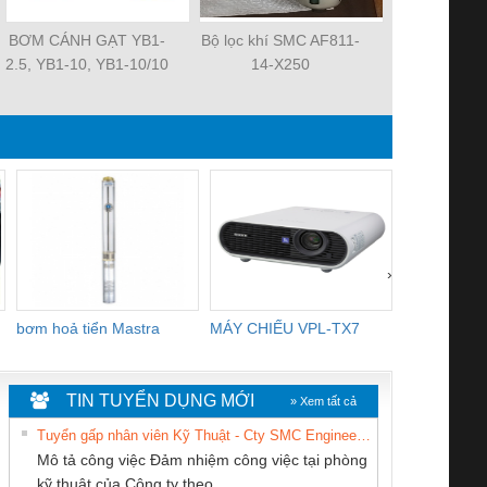
BƠM CÁNH GẠT YB1-
Bộ lọc khí SMC AF811-
Quạt tản nh
2.5, YB1-10, YB1-10/10
14-X250
MAT 3106KL-
YB1-40/12.5, YB1-
R2E225-RA
100/16 YB1-40/40,
R2E225-RA
YB1-16/12 YB1-6/6,
R2E225-RA
YB1-40/12 YB1-80/80
3106KL-0
›
bơm hoả tiển Mastra
MÁY CHIẾU VPL-TX7
BOM DINH
WHITE
TIN TUYỂN DỤNG MỚI
» Xem tất cả
Tuyển gấp nhân viên Kỹ Thuật - Cty SMC Engineering
Mô tả công việc Đảm nhiệm công việc tại phòng
kỹ thuật của Công ty theo...