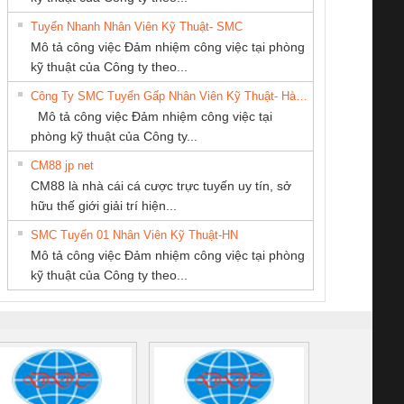
Tuyển Nhanh Nhân Viên Kỹ Thuật- SMC
Công ty TNHH
CÔNG TY TNHH
Tan Dong Cang
 Le An Toàn
Bộ giám sát chuỗi
Bộ giám sát dòng
Bộ ng
Mô tả công việc Đảm nhiệm công việc tại phòng
Thương Mại SX Ba
THƯƠNG MẠI
company LTD
enix Contact
tấm pin
điện chuỗi
ray W
kỹ thuật của Công ty theo...
Miền
DỊCH VỤ KỸ
6960 – PSR-
TRANSCLINIC 16I+
TRANSCLINIC 16I+
BAS 
Công Ty SMC Tuyển Gấp Nhân Viên Kỹ Thuật- Hà Nội
THUẬT ĐIỆN CƠ
SCP-
1K5 L (2433950000)
(2008130000)
(28
Mô tả công việc Đảm nhiệm công việc tại
GIA HƯNG PHÁT
/FSP/2X1/1X2
phòng kỹ thuật của Công ty...
CM88 jp net
CÔNG TY CỔ
CÔNG TY TNHH
Công Ty TNHH
CM88 là nhà cái cá cược trực tuyến uy tín, sở
PHẦN DÂY VÀ
THƯƠNG MẠI
Thiết Bị Điện Nam
iám sát chuỗi
Bộ chỉnh lưu nguồn
Nẹp nhôm chống
Bộ c
hữu thế giới giải trí hiện...
CÁP ĐIỆN
THIÊN ÂN VIỆT
Quốc Thịnh
tấm pin
điện TRANSCLINIC
trơn Đà Nẵng
giám 
THƯỢNG ĐÌNH
NAM
SMC Tuyển 01 Nhân Viên Kỹ Thuật-HN
SCLINIC 16I+
BKE 1K5.4
Sola
Mô tả công việc Đảm nhiệm công việc tại phòng
 (2502520000)
(7791400879)2. Giá
TRAN
kỹ thuật của Công ty theo...
1K5.4