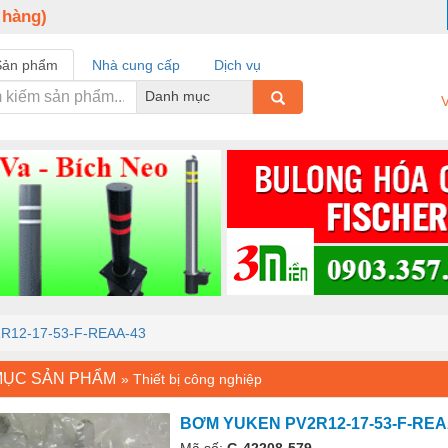
 hàng)
Sản phẩm
Nhà cung cấp
Dịch vụ
Danh mục
V
R12-17-53-F-REAA-43
MỤC SẢN PHẨM
»
Thiết bị công nghiệp
BƠM YUKEN PV2R12-17-53-F-REA
Mã số:
G-42208-579