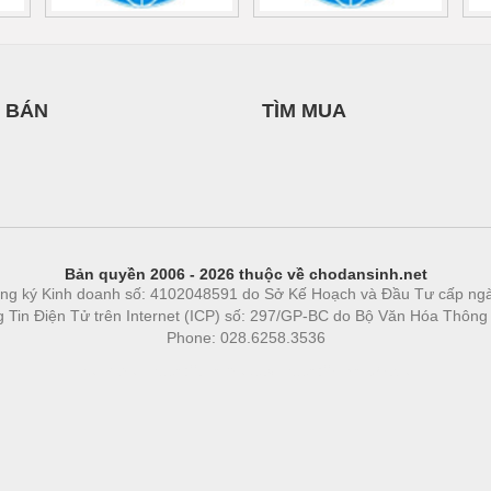
 BÁN
TÌM MUA
Bản quyền 2006 - 2026 thuộc về chodansinh.net
ng ký Kinh doanh số: 4102048591 do Sở Kế Hoạch và Đầu Tư cấp ng
ng Tin Điện Tử trên Internet (ICP) số: 297/GP-BC do Bộ Văn Hóa Thông
Phone: 028.6258.3536
Phòng trọ
|
https://bdsgroup.vn
https://kqxs123.com