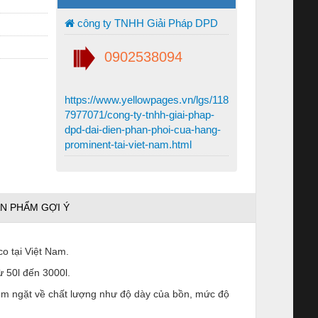
công ty TNHH Giải Pháp DPD
0902538094
https://www.yellowpages.vn/lgs/118
7977071/cong-ty-tnhh-giai-phap-
dpd-dai-dien-phan-phoi-cua-hang-
prominent-tai-viet-nam.html
N PHẨM GỢI Ý
o tại Việt Nam.
ừ 50l đến 3000l.
êm ngặt về chất lượng như độ dày của bồn, mức độ