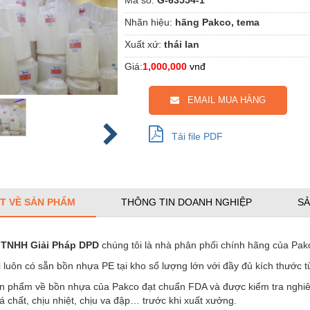
Nhãn hiệu:
hãng Pakco, tema
Xuất xứ:
thái lan
Giá:
1,000,000
vnđ
EMAIL MUA HÀNG
Tải file PDF
ẾT VỀ SẢN PHẨM
THÔNG TIN DOANH NGHIỆP
SẢ
 TNHH Giải Pháp DPD
chúng tôi là nhà phân phối chính hãng của Pakc
 luôn có sẵn bồn nhựa PE tại kho số lượng lớn với đầy đủ kích thước t
ản phẩm về bồn nhựa của Pakco đạt chuẩn FDA và được kiểm tra nghi
 chất, chịu nhiệt, chịu va đập… trước khi xuất xưởng.