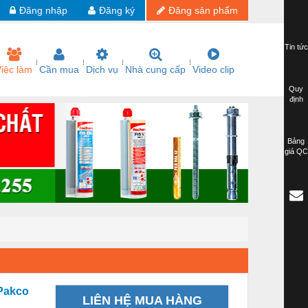
Đăng nhập
Đăng ký
Đăng sản phẩm
Tin tức
iệc làm
Cần mua
Dịch vụ
Nhà cung cấp
Video clip
Quy
định
Bảng
giá QC
Pakco
LIÊN HỆ MUA HÀNG