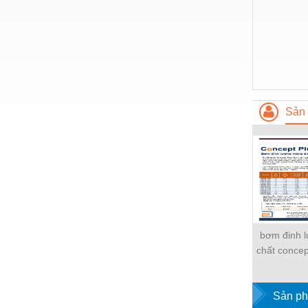
Nước-Vật tư thiết bị
Phốt cơ khí
Sắt, thép, inox các loại
Thí nghiệm-Trang thiết bị
Sản 
Thiết bị chiếu sáng
Thiết bị chống sét
Thiết bị an ninh
Thiết bị công nghiệp
Thiết bị công trình
bơm đinh 
Thiết bị điện
chất concep
Thiết bị giáo dục
Promi
Thiết bị khác
Sản ph