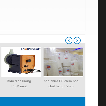
‹
›
Bơm định lượng
bồn nhựa PE chứa hóa
bồn nhựa PE
ProMinent
chất hãng Pakco
chất hãn
SD0313PP2000A002