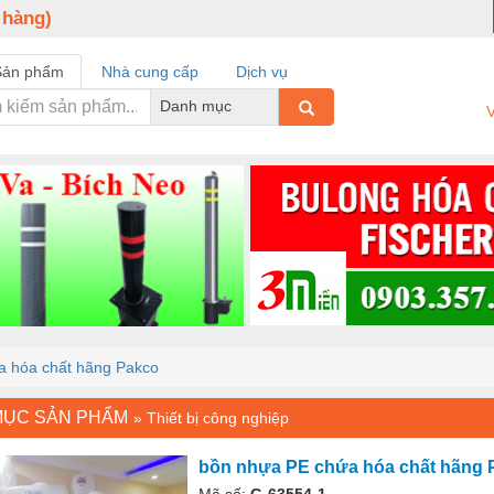
 hàng)
Sản phẩm
Nhà cung cấp
Dịch vụ
Danh mục
V
a hóa chất hãng Pakco
MỤC SẢN PHẨM
»
Thiết bị công nghiệp
bồn nhựa PE chứa hóa chất hãng 
Mã số:
G-63554-1