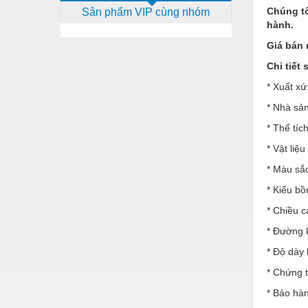
Chúng tô
Sản phẩm VIP cùng nhóm
Dịch vụ - Thi công
hành.
Điện công nghiệp
Giá bán 
Điện gia dụng
Chi tiết
* Xuất xứ
Điện Lạnh
* Nhà sả
Đóng tàu Thiết bị
* Thể tíc
Đúc chính xác Thiết bị
* Vật liệ
Dụng cụ cầm tay
* Màu sắ
Dụng cụ cắt gọt
* Kiểu bồ
* Chiều 
Dụng cụ điện
* Đường 
Dụng cụ đo
* Độ dày
Gỗ - Trang thiết bị
* Chứng 
Hàn cắt - Thiết bị
* Bảo hàn