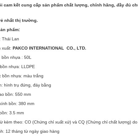
i cam kết cung cấp sản phẩm chất lượng, chính hãng, đầy đủ c
rẻ nhất thị trường.
 sản phẩm:
: Thái Lan
n xuất:
PAKCO INTERNATIONAL CO., LTD.
h bồn nhựa : 50L
u bồn nhựa: LLDPE
c bồn nhựa: màu trắng
n: hình trụ đứng, đáy bằng
cao bồn: 550 mm
kính bồn: 380 mm
 bồn: 3.5 mm
từ kèm theo: CO (Chứng chỉ xuất xứ) và CQ (Chứng chỉ chất lượng) d
h: 12 tháng từ ngày giao hàng