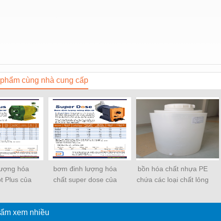
phẩm cùng nhà cung cấp
lượng hóa
bơm đinh lượng hóa
bồn hóa chất nhựa PE
t Plus của
chất super dose của
chứa các loại chất lỏng
nent
Prominent
ẩm xem nhiều