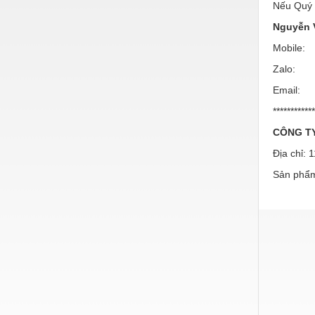
Hóa chất-Trang thiết bị
Nếu Quý k
Nguyễn V
Kệ công nghiệp
Mobile
Khí nén - Thiết bị
Zalo
Khuôn mẫu - Phụ tùng
Email: 
Lọc công nghiệp
***********
Máy công cụ - Phụ tùng
CÔNG TY
Địa chỉ: 
Mỏ - Trang thiết bị
Sản phẩm
Mô tơ - Hộp số
Môi trường - Thiết bị
Nâng hạ - Trang thiết bị
Nội - Ngoại thất - văn phòng
Nồi hơi - Trang thiết bị
Nông nghiệp - Thiết bị