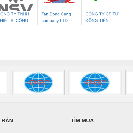
ÔNG TY TNHH
Tan Dong Cang
CÔNG TY CP TỰ
HIẾT BỊ CÔNG
company LTD
ĐỘNG TIẾN
ưu Điện AC
Mô-đun Ắc Quy UPS
Rơ Le An Toàn
Bộ g
GHIỆP NIHON
HƯNG
 Suất Cao
Phoenix Contact
Phoenix Contact
ETSUBI VIỆT
nix Contact
QUINT-HP-
2981059 – PSR-
TRAN
NAM
INT-HP-
BAT/PB/48DC/7.0AH/PT
SCP-
1K5 H
0AC/2.5KVA/PT
- 1133819
24UC/ESL4/3X1/1X2/B
 1136815
 BÁN
TÌM MUA