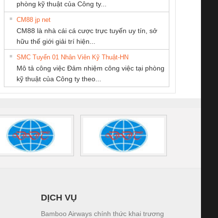
phòng kỹ thuật của Công ty...
CM88 jp net
CÔNG TY TNHH
CÔNG TY TNHH
Công Ty TNHH
CM88 là nhà cái cá cược trực tuyến uy tín, sở
KỸ THUẬT KTECH
THƯƠNG MẠI
Thiết Bị Điện Nam
iám sát chuỗi
Bộ chỉnh lưu nguồn
Nẹp nhôm chống
Bộ c
hữu thế giới giải trí hiện...
VIỆT NAM
DỊCH VỤ KỸ
Quốc Thịnh
tấm pin
điện TRANSCLINIC
trơn Đà Nẵng
giám 
THUẬT ĐIỆN CƠ
SMC Tuyển 01 Nhân Viên Kỹ Thuật-HN
SCLINIC 16I+
BKE 1K5.4
Sola
GIA HƯNG PHÁT
Mô tả công việc Đảm nhiệm công việc tại phòng
 (2502520000)
(7791400879)2. Giá
TRAN
kỹ thuật của Công ty theo...
1K5.4
DỊCH VỤ
Bamboo Airways chính thức khai trương