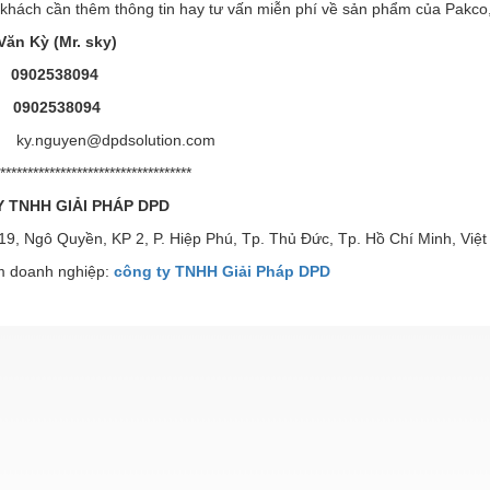
hách cần thêm thông tin hay tư vấn miễn phí về sản phẩm của Pakco, xi
ăn Kỳ (Mr. sky)
:
0902538094
:
0902538094
ky.nguyen@dpdsolution.com
************************************
 TNHH GIẢI PHÁP DPD
119, Ngô Quyền, KP 2, P. Hiệp Phú, Tp. Thủ Đức, Tp. Hồ Chí Minh, Việ
 doanh nghiệp:
công ty TNHH Giải Pháp DPD