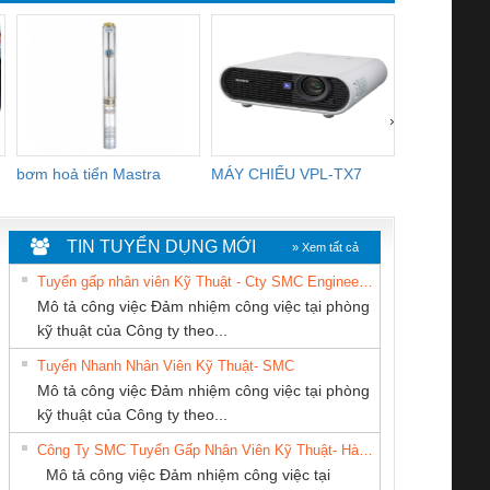
›
bơm hoả tiển Mastra
MÁY CHIẾU VPL-TX7
BOM DINH
WHITE
TIN TUYỂN DỤNG MỚI
» Xem tất cả
Tuyển gấp nhân viên Kỹ Thuật - Cty SMC Engineering
Mô tả công việc Đảm nhiệm công việc tại phòng
kỹ thuật của Công ty theo...
Tuyển Nhanh Nhân Viên Kỹ Thuật- SMC
CÔNG TY CỔ
Công ty TNHH
Cty TNHH TM QC
 Le An Toàn
Bộ giám sát chuỗi
Bộ giám sát dòng
Bộ ng
Mô tả công việc Đảm nhiệm công việc tại phòng
PHẦN TỰ ĐỘNG
Thương Mại SX
Ba Miền
enix Contact
tấm pin
điện chuỗi
ray W
kỹ thuật của Công ty theo...
TIẾN HƯNG
Ba Miền
6960 – PSR-
TRANSCLINIC 16I+
TRANSCLINIC 16I+
BAS 
Công Ty SMC Tuyển Gấp Nhân Viên Kỹ Thuật- Hà Nội
SCP-
1K5 L (2433950000)
(2008130000)
(28
Mô tả công việc Đảm nhiệm công việc tại
/FSP/2X1/1X2