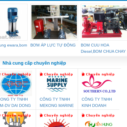
dung ewara,bom
BƠM ÁP LỰC TỰ ĐỘNG
BOM CUU HOA
Diesel,BOM CHUA CHAY
Nhà cung cấp chuyên nghiệp
ONG TY TNHH
CÔNG TY TNHH
CÔNG TY TNHH
Đệm An Toàn
Rơ Le An Toàn
Bộ Lặp Tín Hiệu
Rơ
M-DV DAI DONG
MEKONG MARINE
KINH DOANH
nix Contact
Phoenix Contact
PROFIBUS Phoenix
Pho
THANH
SUPPLY
DỊCH VỤ XNK
PC20-1NO-
PSR-SCP-
Contact PSI-REP-
298
PHƯƠNG NAM
24DC-SP -
24UC/ESL4/3X1/1X2/B
PROFIBUS/12MB -
700578
- 2981059
2708863
24DC