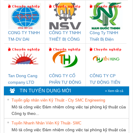
CONG TY TNHH
CÔNG TY TNHH
Công Ty TNHH
TM-DV DAI
THIẾT BỊ CÔNG
Thiết Bị Điện
DONG THANH
NGHIỆP NIHON
Nam Quốc Thịnh
SETSUBI VIỆT
NAM
Tan Dong Cang
CÔNG TY CỔ
CÔNG TY CP
company LTD
PHẦN TỰ ĐỘNG
TỰ ĐỘNG TIẾN
TIẾN HƯNG
HƯNG
TIN TUYỂN DỤNG MỚI
» Xem tất cả
Tuyển gấp nhân viên Kỹ Thuật - Cty SMC Engineering
Mô tả công việc Đảm nhiệm công việc tại phòng kỹ thuật của
Công ty theo...
Tuyển Nhanh Nhân Viên Kỹ Thuật- SMC
Mô tả công việc Đảm nhiệm công việc tại phòng kỹ thuật của