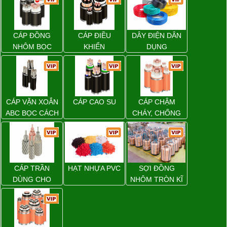
CÁP ĐỒNG
CÁP ĐIỀU
DÂY ĐIỆN DÂN
NHÔM BỌC
KHIỂN
DỤNG
CÁP VẶN XOẮN
CÁP CAO SU
CÁP CHẬM
ABC BỌC CÁCH
CHÁY, CHỐNG
ĐIỆN XLPE
CHÁY
CÁP TRẦN
HẠT NHỰA PVC
SỢI ĐỒNG
DÙNG CHO
NHÔM TRÒN KĨ
ĐƯỜNG DÂY
THUẬT ĐIỆN
TẢI ĐIỆN TRÊN
KHÔNG