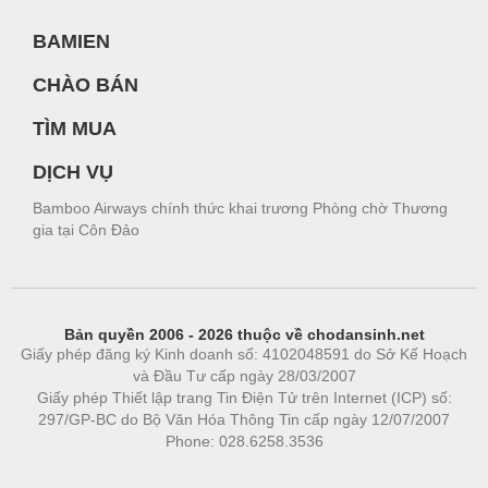
BAMIEN
CHÀO BÁN
TÌM MUA
DỊCH VỤ
Bamboo Airways chính thức khai trương Phòng chờ Thương
gia tại Côn Đảo
Bản quyền 2006 - 2026 thuộc về chodansinh.net
Giấy phép đăng ký Kinh doanh số: 4102048591 do Sở Kế Hoạch
và Đầu Tư cấp ngày 28/03/2007
Giấy phép Thiết lập trang Tin Điện Tử trên Internet (ICP) số:
297/GP-BC do Bộ Văn Hóa Thông Tin cấp ngày 12/07/2007
Phone: 028.6258.3536
Phòng trọ
|
https://bdsgroup.vn
https://kqxs123.com