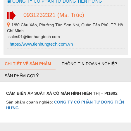
CÔNG TY CỔ PHẦN TỰ ĐỘNG TIẾN HƯNG
0931232321 (Ms. Trúc)
1/80 Cầu Xéo, Phường Tân Sơn Nhì, Quận Tân Phú, TP. Hồ
Chí Minh
sales01@tienhungtech.com
https://www.tienhungtech.com.vn
CHI TIẾT VỀ SẢN PHẨM
THÔNG TIN DOANH NGHIỆP
SẢN PHẨM GỢI Ý
CẢM BIẾN ÁP SUẤT XẢ CÓ MÀN HÌNH HIỂN THỊ – PI1602
Sản phẩm doanh nghiệp:
CÔNG TY CỔ PHẦN TỰ ĐỘNG TIẾN
HƯNG