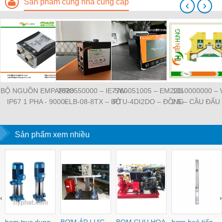
Sản phẩm cùng nhà cung cấp
‹
›
BỘ NGUỒN EMPARRO
2828550000 – IE-SW-
7760051005 – EM220-
1010000000 –
IP67 1 PHA - 9000-
ELB-08-8TX – BỘ
RTU-4DI2DO – ĐỒNG
2.5 – CẦU ĐẤU
11112-1962020 -
CHIA MẠNG 8 CỔNG
HỒ ĐO DÒNG ĐIỆN,
NỐI ĐẤT –
EMPARRO IP67
RJ45 – WEIDMULLER
ĐO ĐIỆN ÁP –
WEIDMULLE
POWER SUPPLY 1-
Sản phẩm xem nhiều
WEIDMULLER
TIENHUNGTE
PHASE
‹
›