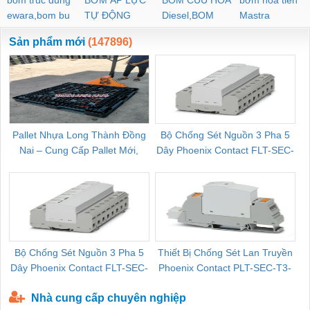
bom truc dung
BƠM ÁP LỰC
BOM CUU HOA
bơm hoả tiển
ewara,bom bu
TỰ ĐỘNG
Diesel,BOM
Mastra
ewara
CHUA CHAY
Sản phẩm mới
(147896)
Pallet Nhựa Long Thành Đồng
Bộ Chống Sét Nguồn 3 Pha 5
Nai – Cung Cấp Pallet Mới,
Dây Phoenix Contact FLT-SEC-
C
Pallet Cũ Giá Tốt
P-T1-3S-264/50-FM - 2909589
Bộ Chống Sét Nguồn 3 Pha 5
Thiết Bị Chống Sét Lan Truyền
B
Dây Phoenix Contact FLT-SEC-
Phoenix Contact PLT-SEC-T3-
P-T1-3S-440/35-FM - 2908264
230-FM-PT - 2907928
Nhà cung cấp chuyên nghiệp