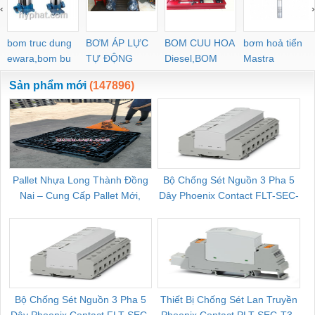
‹
›
bom truc dung
BƠM ÁP LỰC
BOM CUU HOA
bơm hoả tiển
ewara,bom bu
TỰ ĐỘNG
Diesel,BOM
Mastra
ewara
CHUA CHAY
Sản phẩm mới
(147896)
Pallet Nhựa Long Thành Đồng
Bộ Chống Sét Nguồn 3 Pha 5
Nai – Cung Cấp Pallet Mới,
Dây Phoenix Contact FLT-SEC-
C
Pallet Cũ Giá Tốt
P-T1-3S-264/50-FM - 2909589
Bộ Chống Sét Nguồn 3 Pha 5
Thiết Bị Chống Sét Lan Truyền
B