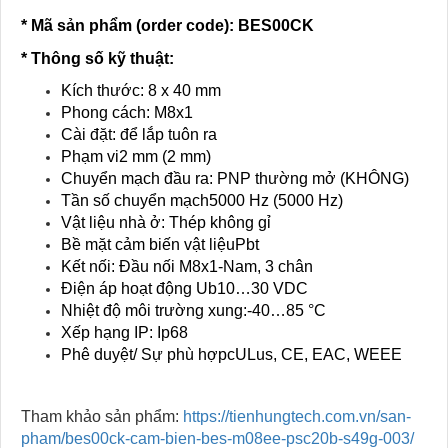
* Mã sản phẩm (order code)
: BES00CK
* Thông số kỹ thuật:
Kích thước: 8 x 40 mm
Phong cách: M8x1
Cài đặt: để lắp tuôn ra
Phạm vi2 mm (2 mm)
Chuyển mạch đầu ra: PNP thường mở (KHÔNG)
Tần số chuyển mạch5000 Hz (5000 Hz)
Vật liệu nhà ở: Thép không gỉ
Bề mặt cảm biến vật liệuPbt
Kết nối: Đầu nối M8x1-Nam, 3 chân
Điện áp hoạt động Ub10…30 VDC
Nhiệt độ môi trường xung:-40…85 °C
Xếp hạng IP: Ip68
Phê duyệt/ Sự phù hợpcULus, CE, EAC, WEEE
Tham khảo sản phẩm:
https://tienhungtech.com.vn/san-
pham/bes00ck-cam-bien-bes-m08ee-psc20b-s49g-003/