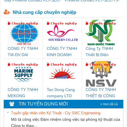
Dây Phoenix Contact FLT-SEC-
Phoenix Contact PLT-SEC-T3-
P-T1-3S-440/35-FM - 2908264
230-FM-PT - 2907928
Nhà cung cấp chuyên nghiệp
CONG TY TNHH
CÔNG TY TNHH
Công Ty TNHH
TM-DV DAI
KINH DOANH
Thiết Bị Điện
DONG THANH
DỊCH VỤ XNK
Nam Quốc Thịnh
PHƯƠNG NAM
CÔNG TY TNHH
Tan Dong Cang
CÔNG TY TNHH
MEKONG
company LTD
THIẾT BỊ CÔNG
MARINE SUPPLY
NGHIỆP NIHON
TIN TUYỂN DỤNG MỚI
» Xem tất cả
SETSUBI VIỆT
Tuyển gấp nhân viên Kỹ Thuật - Cty SMC Engineering
NAM
Mô tả công việc Đảm nhiệm công việc tại phòng kỹ thuật của
Công ty theo...