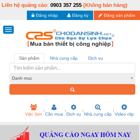
Liên hệ quảng cáo:
0903 357 255
(Không bán hàng)
Đăng nhập
Đăng ký
Đăng sản phẩm
Sản phẩm
Nhà cung cấp
Dịch vụ
Danh mục
Việc làm
Cần mua
Dịch vụ
Nhà cung cấp
Video clip