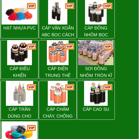
HẠT NHỰA PVC
CÁP VẶN XOẮN
CÁP ĐỒNG
ABC BỌC CÁCH
NHÔM BỌC
ĐIỆN XLPE
CÁP ĐIỀU
CÁP ĐIỆN
SỢI ĐỒNG
KHIỂN
TRUNG THẾ
NHÔM TRÒN KĨ
THUẬT ĐIỆN
CÁP TRẦN
CÁP CHẬM
CÁP CAO SU
DÙNG CHO
CHÁY, CHỐNG
ĐƯỜNG DÂY
CHÁY
TẢI ĐIỆN TRÊN
KHÔNG