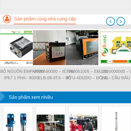
Sản phẩm cùng nhà cung cấp
‹
›
BỘ NGUỒN EMPARRO
2828550000 – IE-SW-
7760051005 – EM220-
1010000000 –
IP67 1 PHA - 9000-
ELB-08-8TX – BỘ
RTU-4DI2DO – ĐỒNG
2.5 – CẦU ĐẤU
11112-1962020 -
CHIA MẠNG 8 CỔNG
HỒ ĐO DÒNG ĐIỆN,
NỐI ĐẤT –
EMPARRO IP67
RJ45 – WEIDMULLER
ĐO ĐIỆN ÁP –
WEIDMULLE
POWER SUPPLY 1-
Sản phẩm xem nhiều
WEIDMULLER
TIENHUNGTE
PHASE