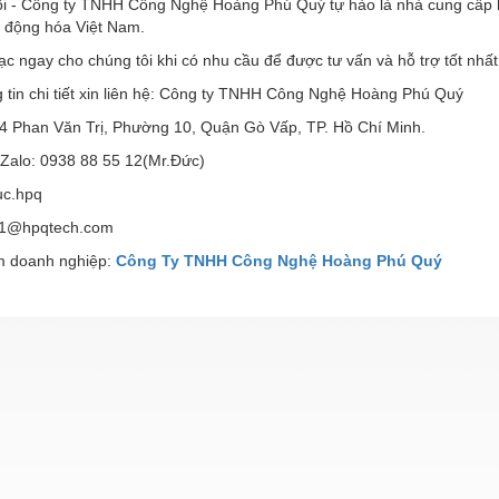
ôi - Công ty TNHH Công Nghệ Hoàng Phú Quý tự hào là nhà cung cấp
ự động hóa Việt Nam.
lạc ngay cho chúng tôi khi có nhu cầu để được tư vấn và hỗ trợ tốt nhất
 tin chi tiết xin liên hệ: Công ty TNHH Công Nghệ Hoàng Phú Quý
 94 Phan Văn Trị, Phường 10, Quận Gò Vấp, TP. Hồ Chí Minh.
 Zalo: 0938 88 55 12(Mr.Đức)
uc.hpq
d1@hpqtech.com
 doanh nghiệp:
Công Ty TNHH Công Nghệ Hoàng Phú Quý