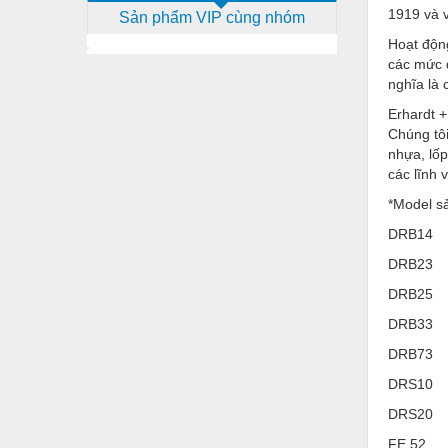
1919 và v
Sản phẩm VIP cùng nhóm
Dịch vụ - Thi công
Hoạt động
Điện công nghiệp
các mức đ
nghĩa là 
Điện gia dụng
Erhardt +
Điện Lạnh
Chúng tôi
nhựa, lố
Đóng tàu Thiết bị
các lĩnh 
Đúc chính xác Thiết bị
*Model s
DRB14
Dụng cụ cầm tay
DRB23
Dụng cụ cắt gọt
DRB25
Dụng cụ điện
DRB33
Dụng cụ đo
DRB73
Gỗ - Trang thiết bị
DRS10
DRS20
Hàn cắt - Thiết bị
FE 52