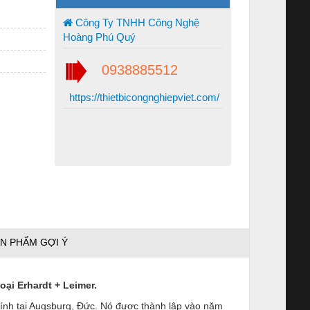
Công Ty TNHH Công Nghệ
Hoàng Phú Quý
0938885512
https://thietbicongnghiepviet.com/
N PHẨM GỢI Ý
goại
Erhardt + Leimer
.
hính tại Augsburg, Đức. Nó được thành lập vào năm