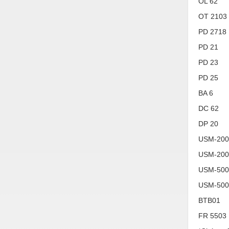
OL 62
Vật liệu xây dựng
OT 2103
PD 2718
Vòng bi - Bạc đạn
PD 21
Xe hơi - Phụ tùng
PD 23
Xe máy - Phụ tùng
PD 25
Xe tải - phụ tùng
BA 6
Y khoa - Trang thiết bị
DC 62
DP 20
USM-200 
USM-200 
USM-500 
USM-500 
BTB01
FR 5503