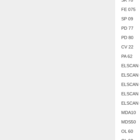
Thiết bị làm sạch
FE 075
Thiết bị sơn - Sơn
SP 09
Thiết bị nhà bếp
PD 77
Thiết bị nhiệt
PD 80
CV 22
Thiêt bị PCCC
PA 62
Thiết bị truyền động
ELSCAN
Thiết bị văn phòng
ELSCAN 
Thiết bị viễn thông
ELSCAN
Thủy lực-Thiết bị
ELSCAN
ELSCAN
Thủy sản - Trang thiết bị
MDA10
Tự động hoá
MDS50
Van - Co các loại
OL 60
Vật liệu mài mòn