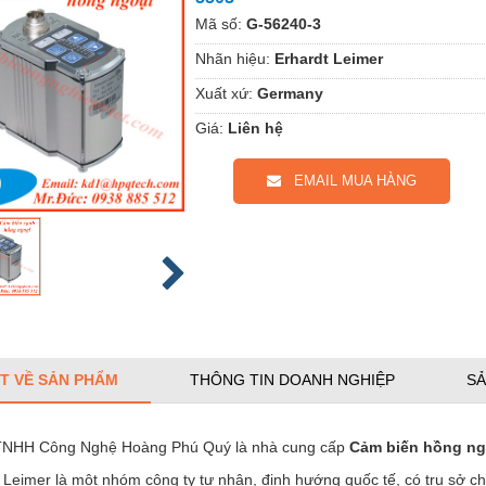
Mã số:
G-56240-3
Nhãn hiệu:
Erhardt Leimer
Xuất xứ:
Germany
Giá:
Liên hệ
EMAIL MUA HÀNG
ẾT VỀ SẢN PHẨM
THÔNG TIN DOANH NGHIỆP
SẢ
TNHH Công Nghệ Hoàng Phú Quý là nhà cung cấp
Cảm biến hồng n
 Leimer là một nhóm công ty tư nhân, định hướng quốc tế, có trụ sở c