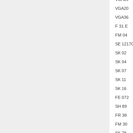
Nước-Vật tư thiết bị
VGA20
VGA36
Phốt cơ khí
F 31 E
Sắt, thép, inox các loại
FM 04
Thí nghiệm-Trang thiết bị
SE 1217
Thiết bị chiếu sáng
SK 02
Thiết bị chống sét
SK 04
SK 07
Thiết bị an ninh
SK 11
Thiết bị công nghiệp
SK 16
Thiết bị công trình
FE 072
Thiết bị điện
SH 89
Thiết bị giáo dục
FR 38
FM 30
Thiết bị khác
SK 78