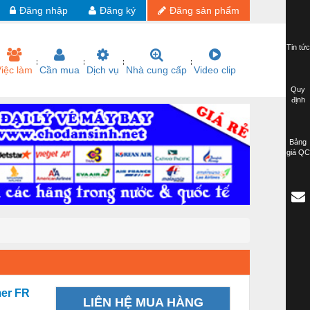
Đăng nhập
Đăng ký
Đăng sản phẩm
Tin tức
iệc làm
Cần mua
Dịch vụ
Nhà cung cấp
Video clip
Quy
định
Bảng
giá QC
mer FR
LIÊN HỆ MUA HÀNG