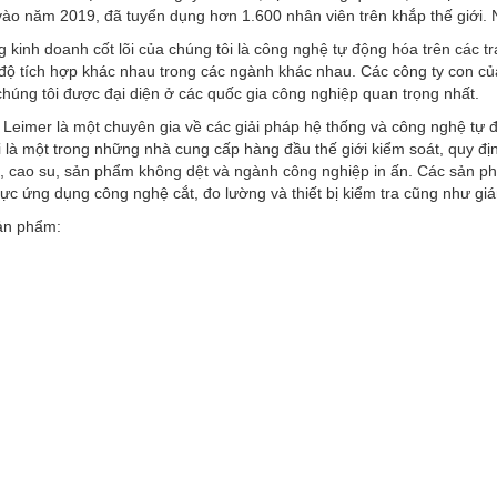
ào năm 2019, đã tuyển dụng hơn 1.600 nhân viên trên khắp thế giới. 
 kinh doanh cốt lõi của chúng tôi là công nghệ tự động hóa trên các t
ộ tích hợp khác nhau trong các ngành khác nhau. Các công ty con của
chúng tôi được đại diện ở các quốc gia công nghiệp quan trọng nhất.
 Leimer là một chuyên gia về các giải pháp hệ thống và công nghệ tự
 là một trong những nhà cung cấp hàng đầu thế giới kiểm soát, quy địn
p, cao su, sản phẩm không dệt và ngành công nghiệp in ấn. Các sản ph
vực ứng dụng công nghệ cắt, đo lường và thiết bị kiểm tra cũng như giá
ản phẩm: