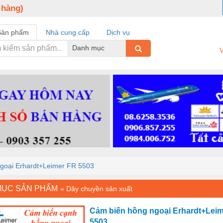
 hàng)
Sản phẩm
Nhà cung cấp
Dịch vụ
Danh mục
V
goại Erhardt+Leimer FR 5503
MỤC SẢN PHẨM
»
Dây chuyền sản xuất
Cảm biến hồng ngoại Erhardt+Lei
5503