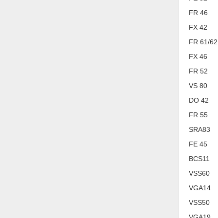
Hóa chất-Trang thiết bị
FR 46
Kệ công nghiệp
FX 42
Khí nén - Thiết bị
FR 61/62
Khuôn mẫu - Phụ tùng
FX 46
FR 52
Lọc công nghiệp
VS 80
Máy công cụ - Phụ tùng
DO 42
Mỏ - Trang thiết bị
FR 55
Mô tơ - Hộp số
SRA83
Môi trường - Thiết bị
FE 45
BCS11
Nâng hạ - Trang thiết bị
VSS60
Nội - Ngoại thất - văn phòng
VGA14
Nồi hơi - Trang thiết bị
VSS50
Nông nghiệp - Thiết bị
VGA19