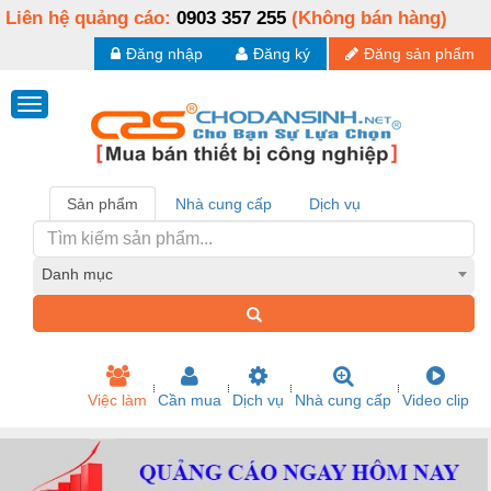
Liên hệ quảng cáo:
0903 357 255
(Không bán hàng)
Đăng nhập
Đăng ký
Đăng sản phẩm
Sản phẩm
Nhà cung cấp
Dịch vụ
Danh mục
Việc làm
Cần mua
Dịch vụ
Nhà cung cấp
Video clip