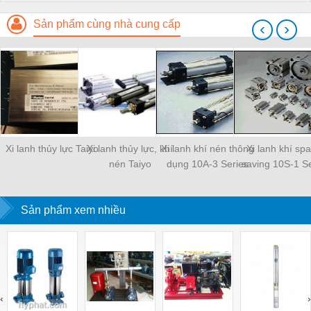
Sản phẩm cùng nhà cung cấp
‹
›
Xi lanh thủy lực Taiyo
Xi lanh thủy lực, khí
Xi lanh khí nén thông
Xi lanh khí sp
nén Taiyo
dụng 10A-3 Series
saving 10S-1 Se
Sản phẩm xem nhiều
‹
›