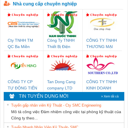
Nhà cung cấp chuyên nghiệp
Cty TNHH TM
Công Ty TNHH
CÔNG TY TNHH
QC Ba Miền
Thiết Bị Điện
THƯƠNG MẠI
Nam Quốc Thịnh
THIÊN ÂN VIỆT
NAM
CÔNG TY CP
Tan Dong Cang
CÔNG TY TNHH
TỰ ĐỘNG TIẾN
company LTD
KINH DOANH
HƯNG
DỊCH VỤ XNK
TIN TUYỂN DỤNG MỚI
» Xem tất cả
PHƯƠNG NAM
Tuyển gấp nhân viên Kỹ Thuật - Cty SMC Engineering
Mô tả công việc Đảm nhiệm công việc tại phòng kỹ thuật của
Công ty theo...
Tuyển Nhanh Nhân Viên Kỹ Thuật- SMC