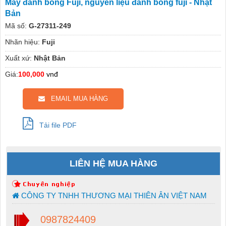
Máy đánh bóng Fuji, nguyên liệu đánh bóng fuji - Nhật
Bản
Mã số:
G-27311-249
Nhãn hiệu:
Fuji
Xuất xứ:
Nhật Bản
Giá:
100,000
vnđ
EMAIL MUA HÀNG
Tải file PDF
LIÊN HỆ MUA HÀNG
CÔNG TY TNHH THƯƠNG MẠI THIÊN ÂN VIỆT NAM
0987824409