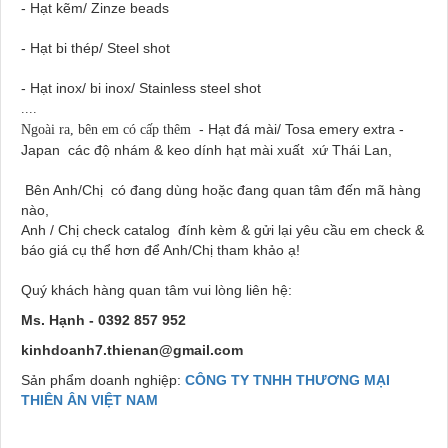
- Hạt kẽm/ Zinze beads
- Hạt bi thép/ Steel shot
- Hạt inox/ bi inox/ Stainless steel shot
....
- Hạt đá mài/ Tosa emery extra -
Ngoài ra, bên em có cấp thêm
Japan các độ nhám & keo dính hạt mài xuất xứ Thái Lan,
Bên Anh/Chị có đang dùng hoặc đang quan tâm đến mã hàng
nào,
Anh / Chị check catalog đính kèm & gửi lại yêu cầu em check &
báo giá cụ thể hơn để Anh/Chị tham khảo ạ!
Quý khách hàng quan tâm vui lòng liên hệ:
Ms. Hạnh - 0392 857 952
kinhdoanh7.thienan@gmail.com
Sản phẩm doanh nghiệp:
CÔNG TY TNHH THƯƠNG MẠI
THIÊN ÂN VIỆT NAM