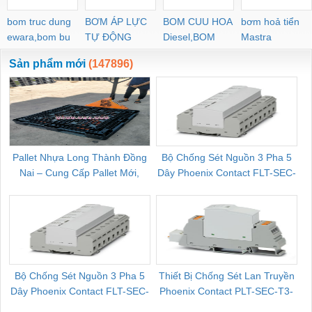
bom truc dung
BƠM ÁP LỰC
BOM CUU HOA
bơm hoả tiển
ewara,bom bu
TỰ ĐỘNG
Diesel,BOM
Mastra
ewara
CHUA CHAY
Sản phẩm mới
(147896)
Pallet Nhựa Long Thành Đồng
Bộ Chống Sét Nguồn 3 Pha 5
Nai – Cung Cấp Pallet Mới,
Dây Phoenix Contact FLT-SEC-
C
Pallet Cũ Giá Tốt
P-T1-3S-264/50-FM - 2909589
Bộ Chống Sét Nguồn 3 Pha 5
Thiết Bị Chống Sét Lan Truyền
B
Dây Phoenix Contact FLT-SEC-
Phoenix Contact PLT-SEC-T3-
P-T1-3S-440/35-FM - 2908264
230-FM-PT - 2907928