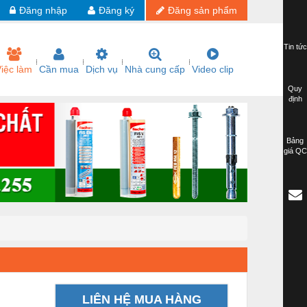
Đăng nhập
Đăng ký
Đăng sản phẩm
Tin tức
iệc làm
Cần mua
Dịch vụ
Nhà cung cấp
Video clip
Quy
định
Bảng
giá QC
LIÊN HỆ MUA HÀNG