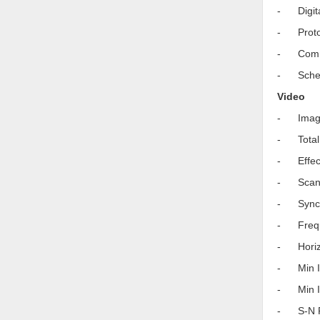
Thiết bị làm sạch
- Digital
Thiết bị sơn - Sơn
- Protoc
- Commun
Thiết bị nhà bếp
- Schedu
Thiết bị nhiệt
Video
Thiêt bị PCCC
- Imagin
Thiết bị truyền động
- Total P
Thiết bị văn phòng
- Effect
- Scanni
Thiết bị viễn thông
- Synchro
Thủy lực-Thiết bị
- Freque
Thủy sản - Trang thiết bị
- Horizon
Tự động hoá
- Min Ill
Van - Co các loại
- Min Il
- S-N Ra
Vật liệu mài mòn