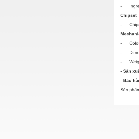
- Ingres
Chipset
- Chips
Mechani
- Colour
- Dimen
- Weight
-
Sản xuấ
-
Bảo hà
Sản phẩm