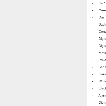
- On Scre
Nước-Vật tư thiết bị
-
Cam
Phốt cơ khí
- Day an
Sắt, thép, inox các loại
- Backli
Thí nghiệm-Trang thiết bị
- Contra
- Digital
Thiết bị chiếu sáng
- Digital
Thiết bị chống sét
- Motion
Thiết bị an ninh
- Privac
Thiết bị công nghiệp
- Sens-u
Thiết bị công trình
- Gain C
- White 
Thiết bị điện
- Electr
Thiết bị giáo dục
- Alarm:
Thiết bị khác
- Digita