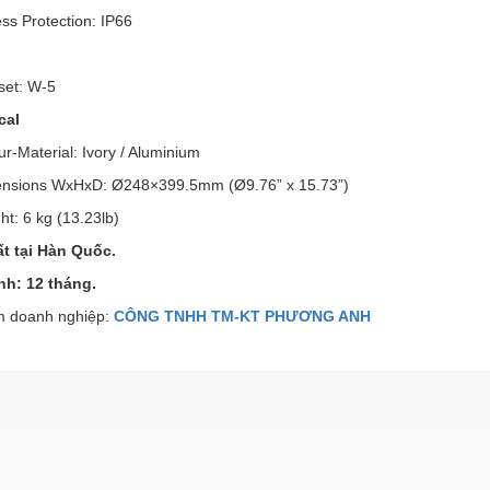
s Protection: IP66
et: W-5
cal
-Material: Ivory / Aluminium
sions WxHxD: Ø248×399.5mm (Ø9.76” x 15.73”)
: 6 kg (13.23lb)
t tại Hàn Quốc.
nh: 12 tháng.
 doanh nghiệp:
CÔNG TNHH TM-KT PHƯƠNG ANH