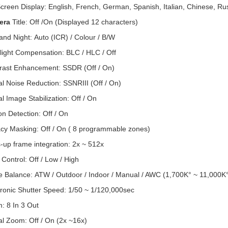
en Display: English, French, German, Spanish, Italian, Chinese, Rus
era
Title: Off /On (Displayed 12 characters)
d Night: Auto (ICR) / Colour / B/W
ght Compensation: BLC / HLC / Off
st Enhancement: SSDR (Off / On)
 Noise Reduction: SSNRIII (Off / On)
 Image Stabilization: Off / On
 Detection: Off / On
y Masking: Off / On ( 8 programmable zones)
p frame integration: 2x ~ 512x
ontrol: Off / Low / High
Balance: ATW / Outdoor / Indoor / Manual / AWC (1,700K° ~ 11,000K
onic Shutter Speed: 1/50 ~ 1/120,000sec
 8 In 3 Out
l Zoom: Off / On (2x ~16x)