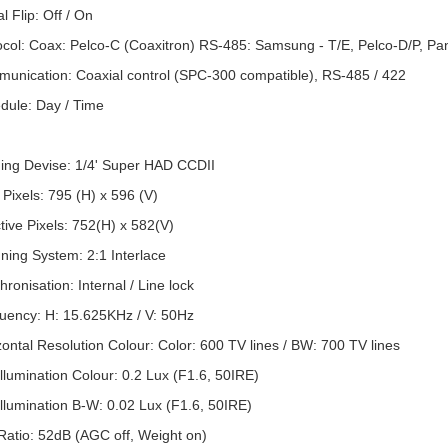
 Flip: Off / On
ol: Coax: Pelco-C (Coaxitron) RS-485: Samsung - T/E, Pelco-D/P, Pan
ication: Coaxial control (SPC-300 compatible), RS-485 / 422
le: Day / Time
g Devise: 1/4' Super HAD CCDII
ixels: 795 (H) x 596 (V)
ive Pixels: 752(H) x 582(V)
ng System: 2:1 Interlace
nisation: Internal / Line lock
ncy: H: 15.625KHz / V: 50Hz
tal Resolution Colour: Color: 600 TV lines / BW: 700 TV lines
umination Colour: 0.2 Lux (F1.6, 50IRE)
lumination B-W: 0.02 Lux (F1.6, 50IRE)
tio: 52dB (AGC off, Weight on)