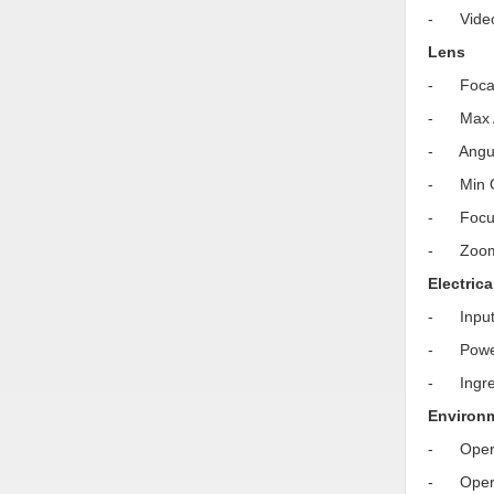
- Video 
Vật liệu xây dựng
Lens
Vòng bi - Bạc đạn
- Focal 
Xe hơi - Phụ tùng
- Max Ape
Xe máy - Phụ tùng
- Angular
- Min Ob
Xe tải - phụ tùng
- Focus 
Y khoa - Trang thiết bị
- Zoom 
Electrica
- Input 
- Power 
- Ingres
Environ
- Operat
- Operat