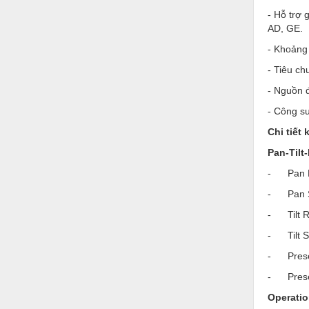
Hóa chất-Trang thiết bị
- Hỗ trợ
Kệ công nghiệp
AD, GE.
- Khoảng
Khí nén - Thiết bị
- Tiêu ch
Khuôn mẫu - Phụ tùng
- Nguồn 
Lọc công nghiệp
- Công su
Máy công cụ - Phụ tùng
Chi tiết 
Mỏ - Trang thiết bị
Pan-Tilt
- Pan R
Mô tơ - Hộp số
- Pan Spe
Môi trường - Thiết bị
- Tilt R
Nâng hạ - Trang thiết bị
- Tilt Sp
Nội - Ngoại thất - văn phòng
- Prese
Nồi hơi - Trang thiết bị
- Preset
Operatio
Nông nghiệp - Thiết bị