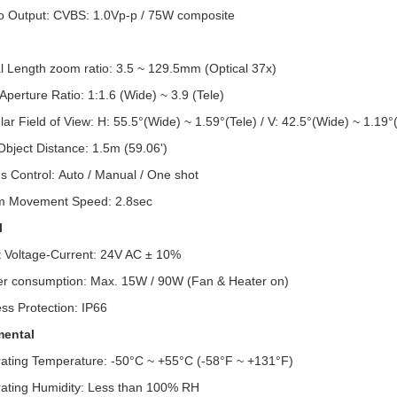
Output: CVBS: 1.0Vp-p / 75W composite
Length zoom ratio: 3.5 ~ 129.5mm (Optical 37x)
rture Ratio: 1:1.6 (Wide) ~ 3.9 (Tele)
 Field of View: H: 55.5°(Wide) ~ 1.59°(Tele) / V: 42.5°(Wide) ~ 1.19°(
ject Distance: 1.5m (59.06')
Control: Auto / Manual / One shot
Movement Speed: 2.8sec
l
Voltage-Current: 24V AC ± 10%
consumption: Max. 15W / 90W (Fan & Heater on)
s Protection: IP66
mental
ing Temperature: -50°C ~ +55°C (-58°F ~ +131°F)
ing Humidity: Less than 100% RH