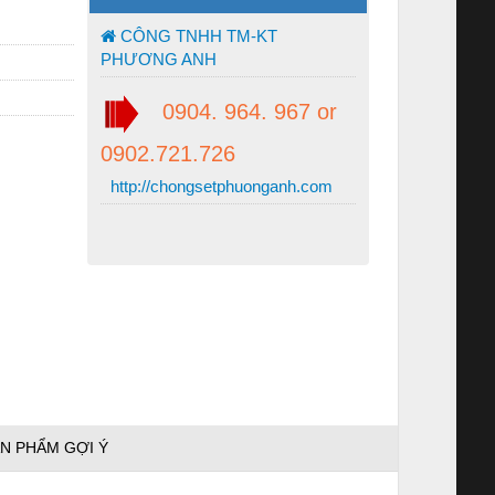
CÔNG TNHH TM-KT
PHƯƠNG ANH
0904. 964. 967 or
0902.721.726
http://chongsetphuonganh.com
N PHẨM GỢI Ý