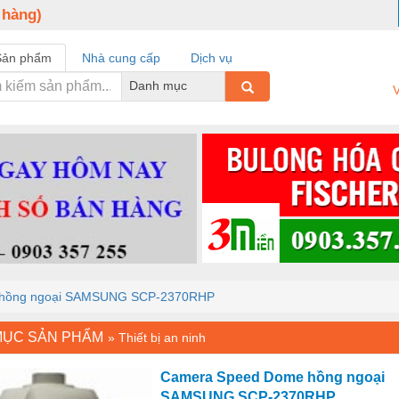
 hàng)
Sản phẩm
Nhà cung cấp
Dịch vụ
Danh mục
V
 hồng ngoại SAMSUNG SCP-2370RHP
MỤC SẢN PHẨM
»
Thiết bị an ninh
Camera Speed Dome hồng ngoại
SAMSUNG SCP-2370RHP