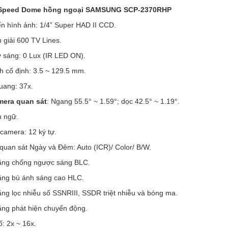
Speed Dome hồng ngoại SAMSUNG SCP-2370RHP
ến hình ảnh: 1/4” Super HAD II CCD.
 giải 600 TV Lines.
y sáng: 0 Lux (IR LED ON).
h cố định: 3.5 ~ 129.5 mm.
uang: 37x.
mera quan sát
: Ngang 55.5° ~ 1.59°; dọc 42.5° ~ 1.19°.
n ngữ.
 camera: 12 ký tự.
quan sát Ngày và Đêm: Auto (ICR)/ Color/ B/W.
ăng chống ngược sáng BLC.
ăng bù ánh sáng cao HLC.
ng lọc nhiễu số SSNRIII, SSDR triệt nhiễu và bóng ma.
ăng phát hiện chuyển động.
: 2x ~ 16x.