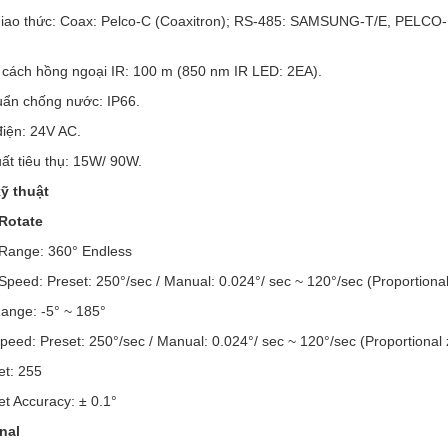
 giao thức: Coax: Pelco-C (Coaxitron); RS-485: SAMSUNG-T/E, PE
 cách hồng ngoại IR: 100 m (850 nm IR LED: 2EA).
uẩn chống nước: IP66.
điện: 24V AC.
ất tiêu thụ: 15W/ 90W.
kỹ thuật
-Rotate
ange: 360° Endless
ed: Preset: 250°/sec / Manual: 0.024°/ sec ~ 120°/sec (Proportional
ange: -5° ~ 185°
eed: Preset: 250°/sec / Manual: 0.024°/ sec ~ 120°/sec (Proportional 
t: 255
 Accuracy: ± 0.1°
nal