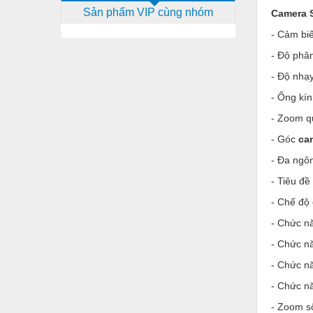
Sản phẩm VIP cùng nhóm
Camera 
Dịch vụ - Thi công
- Cảm bi
Điện công nghiệp
- Độ phân
Điện gia dụng
- Độ nhạ
Điện Lạnh
- Ống kín
Đóng tàu Thiết bị
- Zoom q
- Góc
ca
Đúc chính xác Thiết bị
- Đa ngô
Dụng cụ cầm tay
- Tiêu đề
Dụng cụ cắt gọt
- Chế độ 
Dụng cụ điện
- Chức n
Dụng cụ đo
- Chức n
- Chức nă
Gỗ - Trang thiết bị
- Chức n
Hàn cắt - Thiết bị
- Zoom số