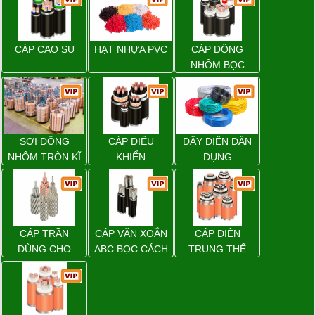
CÁP CAO SU
HẠT NHỰA PVC
CÁP ĐỒNG
NHÔM BỌC
SỢI ĐỒNG
CÁP ĐIỀU
DÂY ĐIỆN DÂN
NHÔM TRÒN KĨ
KHIỂN
DỤNG
THUẬT ĐIỆN
CÁP TRẦN
CÁP VẶN XOẮN
CÁP ĐIỆN
DÙNG CHO
ABC BỌC CÁCH
TRUNG THẾ
ĐƯỜNG DÂY
ĐIỆN XLPE
TẢI ĐIỆN TRÊN
KHÔNG