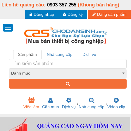
Liên hệ quảng cáo:
0903 357 255
(Không bán hàng)
Đăng nhập
Đăng ký
Đăng sản phẩm
Sản phẩm
Nhà cung cấp
Dịch vụ
Danh mục
Việc làm
Cần mua
Dịch vụ
Nhà cung cấp
Video clip