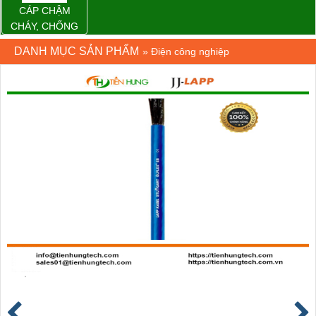
CÁP CHẬM
CHÁY, CHỐNG
CHÁY
DANH MỤC SẢN PHẨM
»
Điện công nghiệp