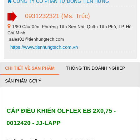
CÔNG TY CỔ PHẦN TỰ ĐỘNG TIẾN HƯNG
0931232321 (Ms. Trúc)
1/80 Cầu Xéo, Phường Tân Sơn Nhì, Quận Tân Phú, TP. Hồ
Chí Minh
sales01@tienhungtech.com
https://www.tienhungtech.com.vn
CHI TIẾT VỀ SẢN PHẨM
THÔNG TIN DOANH NGHIỆP
SẢN PHẨM GỢI Ý
CÁP ĐIỀU KHIỂN ÖLFLEX EB 2X0,75 -
0012420 - JJ-LAPP