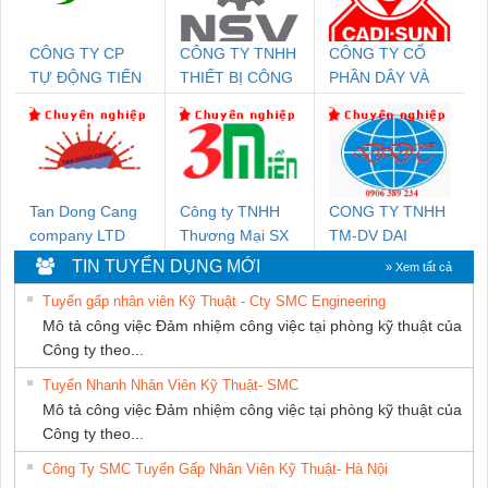
CÔNG TY CP
CÔNG TY TNHH
CÔNG TY CỔ
TỰ ĐỘNG TIẾN
THIẾT BỊ CÔNG
PHẦN DÂY VÀ
HƯNG
NGHIỆP NIHON
CÁP ĐIỆN
SETSUBI VIỆT
THƯỢNG ĐÌNH
NAM
Tan Dong Cang
Công ty TNHH
CONG TY TNHH
company LTD
Thương Mại SX
TM-DV DAI
Ba Miền
DONG THANH
TIN TUYỂN DỤNG MỚI
» Xem tất cả
Tuyển gấp nhân viên Kỹ Thuật - Cty SMC Engineering
Mô tả công việc Đảm nhiệm công việc tại phòng kỹ thuật của
Công ty theo...
Tuyển Nhanh Nhân Viên Kỹ Thuật- SMC
Mô tả công việc Đảm nhiệm công việc tại phòng kỹ thuật của
Công ty theo...
Công Ty SMC Tuyển Gấp Nhân Viên Kỹ Thuật- Hà Nội