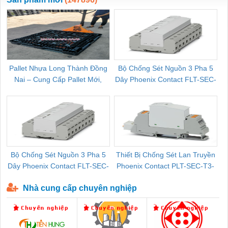
Pallet Nhựa Long Thành Đồng
Bộ Chống Sét Nguồn 3 Pha 5
Nai – Cung Cấp Pallet Mới,
Dây Phoenix Contact FLT-SEC-
C
Pallet Cũ Giá Tốt
P-T1-3S-264/50-FM - 2909589
Bộ Chống Sét Nguồn 3 Pha 5
Thiết Bị Chống Sét Lan Truyền
B
Dây Phoenix Contact FLT-SEC-
Phoenix Contact PLT-SEC-T3-
P-T1-3S-440/35-FM - 2908264
230-FM-PT - 2907928
Nhà cung cấp chuyên nghiệp