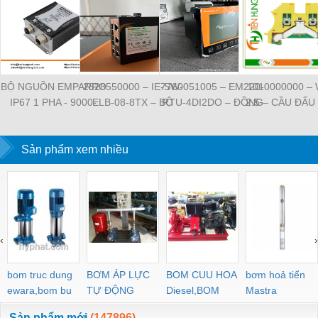
BỘ NGUỒN EMPARRO
2828550000 – IE-SW-
7760051005 – EM220-
1010000000 –
IP67 1 PHA - 9000-
ELB-08-8TX – BỘ
RTU-4DI2DO – ĐỒNG
2.5 – CẦU ĐẤU
11112-1962020 -
CHIA MẠNG 8 CỔNG
HỒ ĐO DÒNG ĐIỆN,
NỐI ĐẤT –
EMPARRO IP67
RJ45 – WEIDMULLER
ĐO ĐIỆN ÁP –
WEIDMULLE
POWER SUPPLY 1-
Sản phẩm xem nhiều
WEIDMULLER
TIENHUNGTE
PHASE
‹
›
bom truc dung
BƠM ÁP LỰC
BOM CUU HOA
bơm hoả tiển
ewara,bom bu
TỰ ĐỘNG
Diesel,BOM
Mastra
ewara
CHUA CHAY
Sản phẩm mới
(147896)