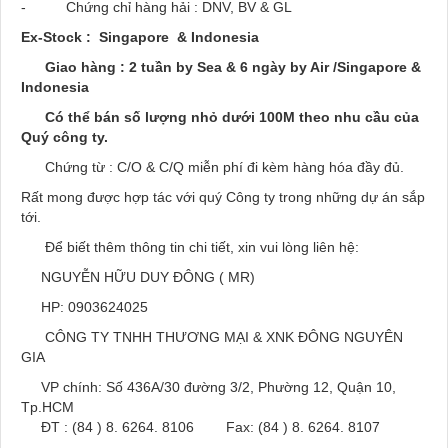
- Chứng chỉ hàng hải : DNV, BV & GL
Ex-Stock : Singapore & Indonesia
Giao hàng : 2 tuần by Sea & 6 ngày by Air /Singapore &
Indonesia
Có thể bán số lượng nhỏ dưới 100M theo nhu cầu của
Quý công ty.
Chứng từ : C/O & C/Q miễn phí đi kèm hàng hóa đầy đủ.
Rất mong được hợp tác với quý Công ty trong những dự án sắp
tới.
Để biết thêm thông tin chi tiết, xin vui lòng liên hệ:
NGUYỄN HỮU DUY ĐÔNG ( MR)
HP: 0903624025
CÔNG TY TNHH THƯƠNG MẠI & XNK ĐÔNG NGUYÊN
GIA
VP chính: Số 436A/30 đường 3/2, Phường 12, Quận 10,
Tp.HCM
ĐT : (84 ) 8. 6264. 8106 Fax: (84 ) 8. 6264. 8107