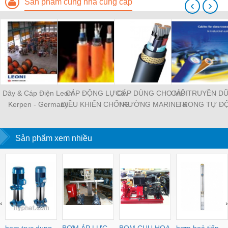
Sản phẩm cùng nhà cung cấp
‹
›
Dây & Cáp Điện Leoni
CÁP ĐỘNG LỰC&
CÁP DÙNG CHO MÔI
CÁP TRUYỀN DỮ
Kerpen - Germany
ĐIỀU KHIỂN CHỐNG
TRƯỜNG MARINE &
TRONG TỰ Đ
CHÁY
OFFSHORE
HÓA CÔNG NG
Sản phẩm xem nhiều
‹
›