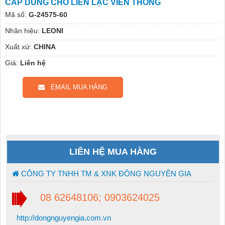
CÁP DÙNG CHO LIÊN LẠC VIỄN THÔNG
Mã số:
G-24575-60
Nhãn hiệu:
LEONI
Xuất xứ:
CHINA
Giá:
Liên hệ
EMAIL MUA HÀNG
LIÊN HỆ MUA HÀNG
CÔNG TY TNHH TM & XNK ĐÔNG NGUYÊN GIA
08 62648106; 0903624025
http://dongnguyengia.com.vn