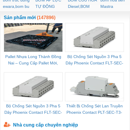
bom truc dung
BƠM ÁP LỰC
BOM CUU HOA
bơm hoả tiển
ewara,bom bu
TỰ ĐỘNG
Diesel,BOM
Mastra
ewara
CHUA CHAY
Sản phẩm mới
(147896)
Pallet Nhựa Long Thành Đồng
Bộ Chống Sét Nguồn 3 Pha 5
Nai – Cung Cấp Pallet Mới,
Dây Phoenix Contact FLT-SEC-
C
Pallet Cũ Giá Tốt
P-T1-3S-264/50-FM - 2909589
Bộ Chống Sét Nguồn 3 Pha 5
Thiết Bị Chống Sét Lan Truyền
B
Dây Phoenix Contact FLT-SEC-
Phoenix Contact PLT-SEC-T3-
P-T1-3S-440/35-FM - 2908264
230-FM-PT - 2907928
Nhà cung cấp chuyên nghiệp