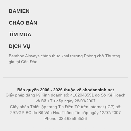
BAMIEN
CHÀO BÁN
TÌM MUA
DỊCH VỤ
Bamboo Airways chính thức khai trương Phòng chờ Thương
gia tại Côn Đảo
Bản quyền 2006 - 2026 thuộc về chodansinh.net
Giấy phép đăng ký Kinh doanh số: 4102048591 do Sở Kế Hoạch
và Đầu Tư cấp ngày 28/03/2007
Giấy phép Thiết lập trang Tin Điện Tử trên Internet (ICP) số:
297/GP-BC do Bộ Văn Hóa Thông Tin cấp ngày 12/07/2007
Phone: 028.6258.3536
Phòng trọ
|
https://bdsgroup.vn
https://kqxs123.com