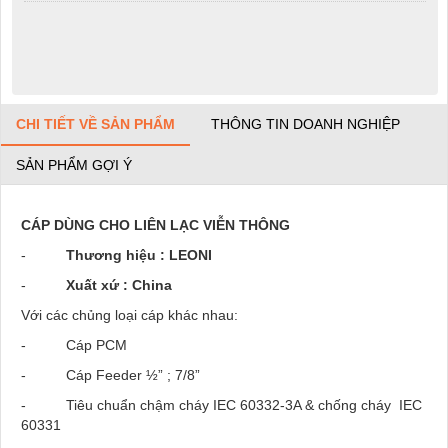
CHI TIẾT VỀ SẢN PHẨM
THÔNG TIN DOANH NGHIỆP
SẢN PHẨM GỢI Ý
CÁP DÙNG CHO LIÊN LẠC VIỄN THÔNG
-
Thương hiệu : LEONI
-
Xuất xứ : China
Với các chủng loại cáp khác nhau:
- Cáp PCM
- Cáp Feeder ½” ; 7/8”
- Tiêu chuẩn chậm cháy IEC 60332-3A & chống cháy IEC
60331