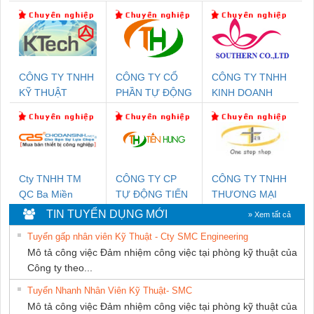
CÔNG TY TNHH
CÔNG TY CỔ
CÔNG TY TNHH
KỸ THUẬT
PHẦN TỰ ĐỘNG
KINH DOANH
KTECH VIỆT
TIẾN HƯNG
DỊCH VỤ XNK
NAM
PHƯƠNG NAM
Cty TNHH TM
CÔNG TY CP
CÔNG TY TNHH
QC Ba Miền
TỰ ĐỘNG TIẾN
THƯƠNG MẠI
HƯNG
THIÊN ÂN VIỆT
TIN TUYỂN DỤNG MỚI
» Xem tất cả
NAM
Tuyển gấp nhân viên Kỹ Thuật - Cty SMC Engineering
Mô tả công việc Đảm nhiệm công việc tại phòng kỹ thuật của
Công ty theo...
Tuyển Nhanh Nhân Viên Kỹ Thuật- SMC
Mô tả công việc Đảm nhiệm công việc tại phòng kỹ thuật của