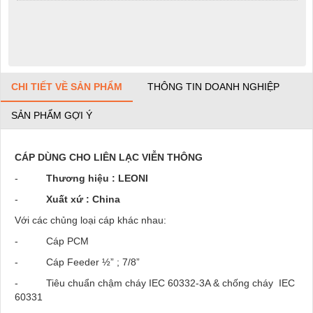
CHI TIẾT VỀ SẢN PHẨM
THÔNG TIN DOANH NGHIỆP
SẢN PHẨM GỢI Ý
CÁP DÙNG CHO LIÊN LẠC VIỄN THÔNG
-
Thương hiệu : LEONI
-
Xuất xứ : China
Với các chủng loại cáp khác nhau:
- Cáp PCM
- Cáp Feeder ½” ; 7/8”
- Tiêu chuẩn chậm cháy IEC 60332-3A & chống cháy IEC
60331