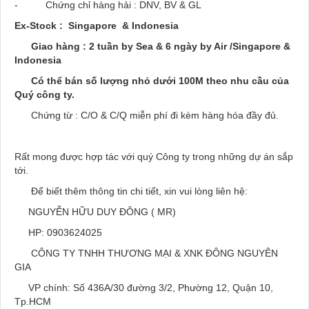
- Chứng chỉ hàng hải : DNV, BV & GL
Ex-Stock : Singapore & Indonesia
Giao hàng : 2 tuần by Sea & 6 ngày by Air /Singapore &
Indonesia
Có thể bán số lượng nhỏ dưới 100M theo nhu cầu của
Quý công ty.
Chứng từ : C/O & C/Q miễn phí đi kèm hàng hóa đầy đủ.
Rất mong được hợp tác với quý Công ty trong những dự án sắp
tới.
Để biết thêm thông tin chi tiết, xin vui lòng liên hệ:
NGUYỄN HỮU DUY ĐÔNG ( MR)
HP: 0903624025
CÔNG TY TNHH THƯƠNG MẠI & XNK ĐÔNG NGUYÊN
GIA
VP chính: Số 436A/30 đường 3/2, Phường 12, Quận 10,
Tp.HCM