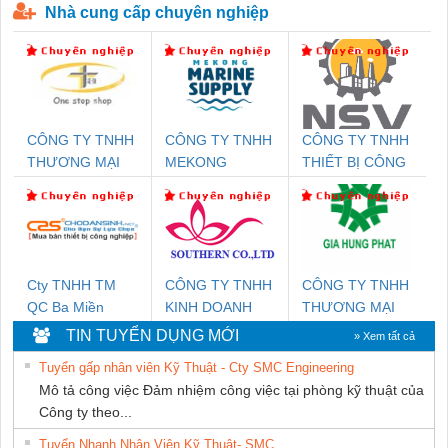
Nhà cung cấp chuyên nghiệp
CÔNG TY TNHH
CÔNG TY TNHH
CÔNG TY TNHH
THƯƠNG MẠI
MEKONG
THIẾT BỊ CÔNG
THIÊN ÂN VIỆT
MARINE
NGHIỆP NIHON
NAM
SUPPLY
SETSUBI VIỆT
NAM
Cty TNHH TM
CÔNG TY TNHH
CÔNG TY TNHH
QC Ba Miền
KINH DOANH
THƯƠNG MẠI
DỊCH VỤ XNK
DỊCH VỤ KỸ
TIN TUYỂN DỤNG MỚI
» Xem tất cả
PHƯƠNG NAM
THUẬT ĐIỆN CƠ
Tuyển gấp nhân viên Kỹ Thuật - Cty SMC Engineering
GIA HƯNG
Mô tả công việc Đảm nhiệm công việc tại phòng kỹ thuật của
PHÁT
Công ty theo...
Tuyển Nhanh Nhân Viên Kỹ Thuật- SMC