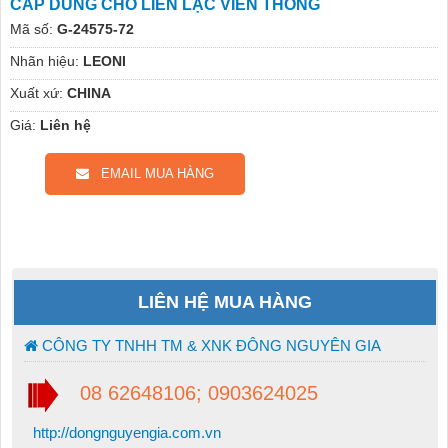
CÁP DÙNG CHO LIÊN LẠC VIỄN THÔNG
Mã số:
G-24575-72
Nhãn hiệu:
LEONI
Xuất xứ:
CHINA
Giá:
Liên hệ
EMAIL MUA HÀNG
LIÊN HỆ MUA HÀNG
CÔNG TY TNHH TM & XNK ĐÔNG NGUYÊN GIA
08 62648106; 0903624025
http://dongnguyengia.com.vn