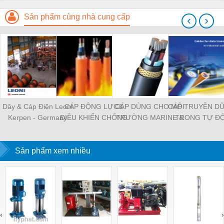
Sản phẩm cùng nhà cung cấp
‹
›
Dây & Cáp Điện Leoni
CÁP ĐỘNG LỰC&
CÁP DÙNG CHO MÔI
CÁP TRUYỀN DỮ
Kerpen - Germany
ĐIỀU KHIỂN CHỐNG
TRƯỜNG MARINE &
TRONG TỰ Đ
CHÁY
OFFSHORE
HÓA CÔNG NG
Sản phẩm xem nhiều
‹
›