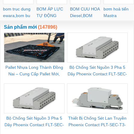
bom truc dung
BƠM ÁP LỰC
BOM CUU HOA
bơm hoả tiển
ewara,bom bu
TỰ ĐỘNG
Diesel,BOM
Mastra
ewara
CHUA CHAY
Sản phẩm mới
(147896)
Pallet Nhựa Long Thành Đồng
Bộ Chống Sét Nguồn 3 Pha 5
Nai – Cung Cấp Pallet Mới,
Dây Phoenix Contact FLT-SEC-
C
Pallet Cũ Giá Tốt
P-T1-3S-264/50-FM - 2909589
Bộ Chống Sét Nguồn 3 Pha 5
Thiết Bị Chống Sét Lan Truyền
B
Dây Phoenix Contact FLT-SEC-
Phoenix Contact PLT-SEC-T3-
P-T1-3S-440/35-FM - 2908264
230-FM-PT - 2907928