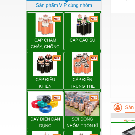
Sản phẩm VIP cùng nhóm
Dịch vụ - Thi công
Điện công nghiệp
Điện gia dụng
Điện Lạnh
CÁP CHẬM
CÁP CAO SU
CHÁY, CHỐNG
Đóng tàu Thiết bị
CHÁY
Đúc chính xác Thiết bị
Dụng cụ cầm tay
CÁP ĐIỀU
CÁP ĐIỆN
Dụng cụ cắt gọt
KHIỂN
TRUNG THẾ
Dụng cụ điện
Dụng cụ đo
Sản 
Gỗ - Trang thiết bị
DÂY ĐIỆN DÂN
SỢI ĐỒNG
Hàn cắt - Thiết bị
DỤNG
NHÔM TRÒN KĨ
THUẬT ĐIỆN