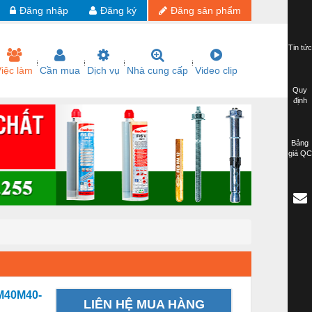
Đăng nhập
Đăng ký
Đăng sản phẩm
Tin tức
iệc làm
Cần mua
Dịch vụ
Nhà cung cấp
Video clip
Quy
định
Bảng
giá QC
M40M40-
LIÊN HỆ MUA HÀNG