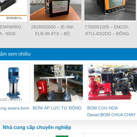
 EMPARRO
2828550000 – IE-SW-
7760051005 – EM220-
A - 9000-
ELB-08-8TX – BỘ
RTU-4DI2DO – ĐỒNG
62020 -
CHIA MẠNG 8 CỔNG
HỒ ĐO DÒNG ĐIỆN,
O IP67
RJ45 – WEIDMULLER
ĐO ĐIỆN ÁP –
PPLY 1-
ẩm xem nhiều
WEIDMULLER
SE
dung ewara,bom
BƠM ÁP LỰC TỰ ĐỘNG
BOM CUU HOA
Diesel,BOM CHUA CHAY
Nhà cung cấp chuyên nghiệp