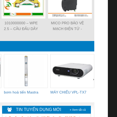
1010000000 – WPE
MICO PRO BẢO VỆ
ĐẦU CẮM VA
2.5 – CẦU ĐẤU DÂY
MẠCH ĐIỆN TỬ -
7000-29021-
NỐI ĐẤT –
9000-41092-0101000 -
SVS VALV
WEIDMULLER-
MICO PRO
FORM A 18M
TIENHUNGTECH
ELECTRONIC
WIREA
CIRCUIT
PROTECTION, 2
CHANNELS
›
bơm hoả tiển Mastra
MÁY CHIẾU VPL-TX7
BOM DINH
WHITE
TIN TUYỂN DỤNG MỚI
» Xem tất cả