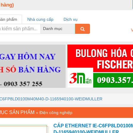
 hàng)
Sản phẩm
Nhà cung cấp
Dịch vụ
Danh mục
V
-C6FP8LD0100M40M40-D-1165940100-WEIDMULLER
MỤC SẢN PHẨM
»
Điện công nghiệp
CÁP ETHERNET IE-C6FP8LD0100
D-1165940100-WEIDMULLER