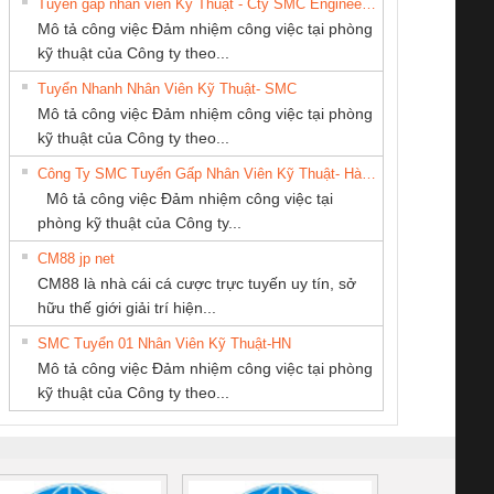
Tuyển gấp nhân viên Kỹ Thuật - Cty SMC Engineering
Mô tả công việc Đảm nhiệm công việc tại phòng
kỹ thuật của Công ty theo...
Tuyển Nhanh Nhân Viên Kỹ Thuật- SMC
Tan Dong Cang
CÔNG TY CỔ
Công Ty TNHH
 Le An Toàn
Bộ giám sát chuỗi
Bộ giám sát dòng
Bộ ng
Mô tả công việc Đảm nhiệm công việc tại phòng
company LTD
PHẦN TỰ ĐỘNG
Thiết Bị Điện Nam
enix Contact
tấm pin
điện chuỗi
ray W
kỹ thuật của Công ty theo...
TIẾN HƯNG
Quốc Thịnh
6960 – PSR-
TRANSCLINIC 16I+
TRANSCLINIC 16I+
BAS 
Công Ty SMC Tuyển Gấp Nhân Viên Kỹ Thuật- Hà Nội
SCP-
1K5 L (2433950000)
(2008130000)
(28
Mô tả công việc Đảm nhiệm công việc tại
/FSP/2X1/1X2
phòng kỹ thuật của Công ty...
CM88 jp net
CÔNG TY TNHH
CÔNG TY TNHH
CONG TY TNHH
CM88 là nhà cái cá cược trực tuyến uy tín, sở
KỸ THUẬT KTECH
THIẾT BỊ CÔNG
TM-DV DAI DONG
iám sát chuỗi
Bộ chỉnh lưu nguồn
Nẹp nhôm chống
Bộ c
hữu thế giới giải trí hiện...
VIỆT NAM
NGHIỆP NIHON
THANH
tấm pin
điện TRANSCLINIC
trơn Đà Nẵng
giám 
SETSUBI VIỆT
SMC Tuyển 01 Nhân Viên Kỹ Thuật-HN
SCLINIC 16I+
BKE 1K5.4
Sola
NAM
Mô tả công việc Đảm nhiệm công việc tại phòng
 (2502520000)
(7791400879)2. Giá
TRAN
kỹ thuật của Công ty theo...
1K5.4