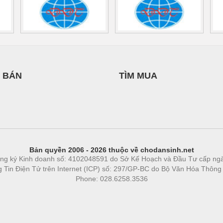
 BÁN
TÌM MUA
Bản quyền 2006 - 2026 thuộc về chodansinh.net
ng ký Kinh doanh số: 4102048591 do Sở Kế Hoạch và Đầu Tư cấp ng
ng Tin Điện Tử trên Internet (ICP) số: 297/GP-BC do Bộ Văn Hóa Thông
Phone: 028.6258.3536
Phòng trọ
|
https://bdsgroup.vn
https://kqxs123.com