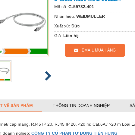
Mã số:
G-59732-401
Nhãn hiệu:
WEIDMULLER
Xuất xứ:
Đức
Giá:
Liên hệ
EMAIL MUA HÀNG
ẾT VỀ SẢN PHẨM
THÔNG TIN DOANH NGHIỆP
SẢ
rnet/ cáp mạng, RJ45 IP 20, RJ45 IP 20, <20 m: Cat.6A / >20 m Loại 
 doanh nghiệp:
CÔNG TY CỔ PHẦN TỰ ĐỘNG TIẾN HƯNG