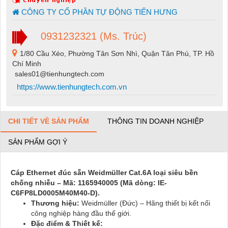
CÔNG TY CỔ PHẦN TỰ ĐỘNG TIẾN HƯNG
0931232321 (Ms. Trúc)
1/80 Cầu Xéo, Phường Tân Sơn Nhì, Quận Tân Phú, TP. Hồ
Chí Minh
sales01@tienhungtech.com
https://www.tienhungtech.com.vn
CHI TIẾT VỀ SẢN PHẨM
THÔNG TIN DOANH NGHIỆP
SẢN PHẨM GỢI Ý
Cáp Ethernet đúc sẵn Weidmüller Cat.6A loại siêu bền
chống nhiễu – Mã: 1165940005 (Mã dòng: IE-
C6FP8LD0005M40M40-D).
Thương hiệu:
Weidmüller (Đức) – Hãng thiết bị kết nối
công nghiệp hàng đầu thế giới.
Đặc điểm & Thiết kế: