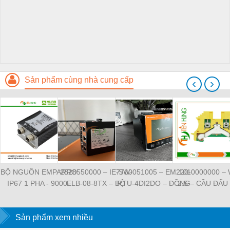
Sản phẩm cùng nhà cung cấp
‹
›
BỘ NGUỒN EMPARRO
2828550000 – IE-SW-
7760051005 – EM220-
1010000000 –
IP67 1 PHA - 9000-
ELB-08-8TX – BỘ
RTU-4DI2DO – ĐỒNG
2.5 – CẦU ĐẤU
11112-1962020 -
CHIA MẠNG 8 CỔNG
HỒ ĐO DÒNG ĐIỆN,
NỐI ĐẤT –
EMPARRO IP67
RJ45 – WEIDMULLER
ĐO ĐIỆN ÁP –
WEIDMULLE
POWER SUPPLY 1-
Sản phẩm xem nhiều
WEIDMULLER
TIENHUNGTE
PHASE