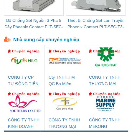
Bộ Chống Sét Nguồn 3 Pha 5
Thiết Bị Chống Sét Lan Truyền
B
Dây Phoenix Contact FLT-SEC-
Phoenix Contact PLT-SEC-T3-
P-T1-3S-440/35-FM - 2908264
230-FM-PT - 2907928
Nhà cung cấp chuyên nghiệp
CÔNG TY CP
Cty TNHH TM
CÔNG TY TNHH
TỰ ĐỘNG TIẾN
QC Ba Miền
THƯƠNG MẠI
HƯNG
DỊCH VỤ KỸ
THUẬT ĐIỆN CƠ
GIA HƯNG
PHÁT
CÔNG TY TNHH
CÔNG TY TNHH
CÔNG TY TNHH
KINH DOANH
THƯƠNG MẠI
MEKONG