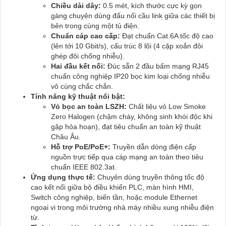
Chiều dài dây:
0.5 mét, kích thước cực kỳ gọn
gàng chuyên dùng đấu nối cầu link giữa các thiết bị
bên trong cùng một tủ điện.
Chuẩn cáp cao cấp:
Đạt chuẩn Cat.6A tốc độ cao
(lên tới 10 Gbit/s), cấu trúc 8 lõi (4 cặp xoắn đôi
ghép đôi chống nhiễu).
Hai đầu kết nối:
Đúc sẵn 2 đầu bấm mạng RJ45
chuẩn công nghiệp IP20 bọc kim loại chống nhiễu
vô cùng chắc chắn.
Tính năng kỹ thuật nổi bật:
Vỏ bọc an toàn LSZH:
Chất liệu vỏ Low Smoke
Zero Halogen (chậm cháy, không sinh khói độc khi
gặp hỏa hoạn), đạt tiêu chuẩn an toàn kỹ thuật
Châu Âu.
Hỗ trợ PoE/PoE+:
Truyền dẫn dòng điện cấp
nguồn trực tiếp qua cáp mạng an toàn theo tiêu
chuẩn IEEE 802.3at.
Ứng dụng thực tế:
Chuyên dùng truyền thông tốc độ
cao kết nối giữa bộ điều khiển PLC, màn hình HMI,
Switch công nghiệp, biến tần, hoặc module Ethernet
ngoại vi trong môi trường nhà máy nhiều xung nhiễu điện
từ.