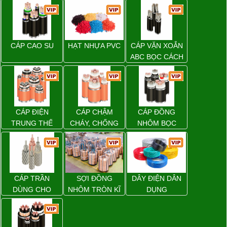
CÁP CAO SU
HẠT NHỰA PVC
CÁP VẶN XOẮN
ABC BỌC CÁCH
ĐIỆN XLPE
CÁP ĐIỆN
CÁP CHẬM
CÁP ĐỒNG
TRUNG THẾ
CHÁY, CHỐNG
NHÔM BỌC
CHÁY
CÁP TRẦN
SỢI ĐỒNG
DÂY ĐIỆN DÂN
DÙNG CHO
NHÔM TRÒN KĨ
DỤNG
ĐƯỜNG DÂY
THUẬT ĐIỆN
TẢI ĐIỆN TRÊN
KHÔNG