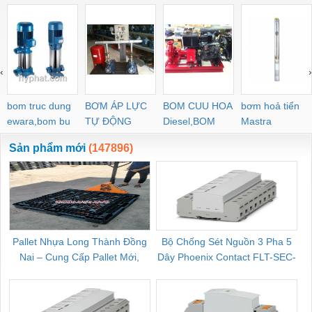
‹
›
bom truc dung
BƠM ÁP LỰC
BOM CUU HOA
bơm hoả tiển
ewara,bom bu
TỰ ĐỘNG
Diesel,BOM
Mastra
ewara
CHUA CHAY
Sản phẩm mới
(147896)
Pallet Nhựa Long Thành Đồng
Bộ Chống Sét Nguồn 3 Pha 5
Nai – Cung Cấp Pallet Mới,
Dây Phoenix Contact FLT-SEC-
C
Pallet Cũ Giá Tốt
P-T1-3S-264/50-FM - 2909589