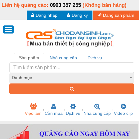
Liên hệ quảng cáo:
0903 357 255
(Không bán hàng)
Đăng nhập
Đăng ký
Đăng sản phẩm
Sản phẩm
Nhà cung cấp
Dịch vụ
Danh mục
Việc làm
Cần mua
Dịch vụ
Nhà cung cấp
Video clip