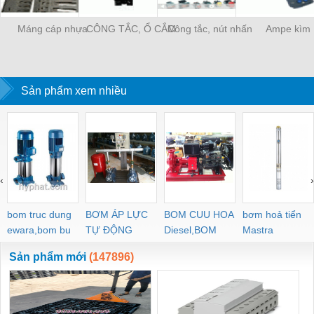
Máng cáp nhựa
CÔNG TẮC, Ổ CẮM
Công tắc, nút nhấn
Ampe kìm
Sản phẩm xem nhiều
‹
›
bom truc dung
BƠM ÁP LỰC
BOM CUU HOA
bơm hoả tiển
ewara,bom bu
TỰ ĐỘNG
Diesel,BOM
Mastra
ewara
CHUA CHAY
Sản phẩm mới
(147896)