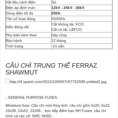
Vật liệu cách điện
Sứ
Điện áp định mức
12kV - 24kV - 36kV
Dòng điện tối đa
200A
Tần số hoạt động
50/60Hz
Cắt không tải: FCO
Kiểu đóng cắt
Cắt có tải: LBFCO
Phụ kiện kèm theo
Dây chảy
Bảo hành
12 tháng
Tình trạng
Có sẵn
CẦU CHÌ TRUNG THẾ
FERRAZ
SHAWMUT
- GENERAL PURPOSE FUSES:
Miniature fuse: Cầu chì mini thủy tinh, cầu chì gốm 5x20, 6x22,
10x38, 14x51, 22x58... bọc tiếp điểm bạc NH Fuses: cầu chì
hình cá các cỡ: NH0, NH00...