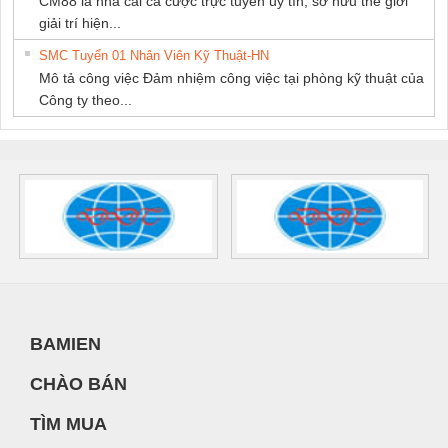
CM88 là nhà cái cá cược trực tuyến uy tín, sở hữu thế giới
giải trí hiện...
SMC Tuyển 01 Nhân Viên Kỹ Thuật-HN
Mô tả công việc Đảm nhiệm công việc tại phòng kỹ thuật của
Công ty theo...
BAMIEN
CHÀO BÁN
TÌM MUA