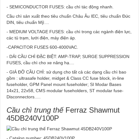
- SEMICONDUCTOR FUSES: cầu chì tác động nhanh.
Cầu chì sản xuất theo tiêu chuẩn Châu Âu IEC, tiêu chuẩn Đức
DIN, tiêu chuẩn Mỹ....
- MEDIUM VOLTAGE FUSES: cầu chì trong các ngành điện lực,
các tủ trạm, lưới điện, máy điện áp.
-CAPACITOR FUSES 600-4000VAC.
- DẢI CẦU CHÌ ĐẶC BIỆT: AMP-TRAP, SURGE SUPPRESSION
FUSES, cầu chì cho xe nâng hạ....
- GIÁ ĐỠ CẦU CHÌ: sử dụng cho tất cả các dạng cầu chì bao
gồm : ultrasafe holder, midget & Class CC fuse block, in-line
fuseholder, GPM Panel mount fuseholder; SI Modar Bases
14x21, 22x58, CMS modular fuseholders, ST modular fuse-
Disconnectors.....
Cầu chì trung thế
Ferraz Shawmut
45DB240V100P
- Catalog number: 45DB240V100P