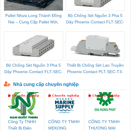
Pallet Nhựa Long Thành Đồng
Bộ Chống Sét Nguồn 3 Pha 5
Nai – Cung Cấp Pallet Mới,
Dây Phoenix Contact FLT-SEC-
C
Pallet Cũ Giá Tốt
P-T1-3S-264/50-FM - 2909589
Bộ Chống Sét Nguồn 3 Pha 5
Thiết Bị Chống Sét Lan Truyền
B
Dây Phoenix Contact FLT-SEC-
Phoenix Contact PLT-SEC-T3-
P-T1-3S-440/35-FM - 2908264
230-FM-PT - 2907928
Nhà cung cấp chuyên nghiệp
Công Ty TNHH
CÔNG TY TNHH
CÔNG TY TNHH
Thiết Bị Điện
MEKONG
THƯƠNG MẠI