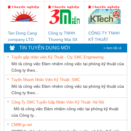
Nam Quốc Thịnh
MARINE
DỊCH VỤ KỸ
SUPPLY
THUẬT ĐIỆN CƠ
GIA HƯNG
PHÁT
Tan Dong Cang
Công ty TNHH
CÔNG TY TNHH
company LTD
Thương Mại SX
KỸ THUẬT
Ba Miền
KTECH VIỆT
TIN TUYỂN DỤNG MỚI
» Xem tất cả
NAM
Tuyển gấp nhân viên Kỹ Thuật - Cty SMC Engineering
Mô tả công việc Đảm nhiệm công việc tại phòng kỹ thuật của
Công ty theo...
Tuyển Nhanh Nhân Viên Kỹ Thuật- SMC
Mô tả công việc Đảm nhiệm công việc tại phòng kỹ thuật của
Công ty theo...
Công Ty SMC Tuyển Gấp Nhân Viên Kỹ Thuật- Hà Nội
Mô tả công việc Đảm nhiệm công việc tại phòng kỹ thuật
của Công ty...
CM88 jp net