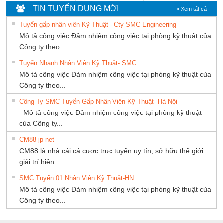
TIẾN HƯNG
MARINE
THIÊN ÂN VIỆT
TIN TUYỂN DỤNG MỚI
» Xem tất cả
SUPPLY
NAM
Tuyển gấp nhân viên Kỹ Thuật - Cty SMC Engineering
Mô tả công việc Đảm nhiệm công việc tại phòng kỹ thuật của
Công ty theo...
Tuyển Nhanh Nhân Viên Kỹ Thuật- SMC
Mô tả công việc Đảm nhiệm công việc tại phòng kỹ thuật của
Công ty theo...
Công Ty SMC Tuyển Gấp Nhân Viên Kỹ Thuật- Hà Nội
Mô tả công việc Đảm nhiệm công việc tại phòng kỹ thuật
của Công ty...
CM88 jp net
CM88 là nhà cái cá cược trực tuyến uy tín, sở hữu thế giới
giải trí hiện...
SMC Tuyển 01 Nhân Viên Kỹ Thuật-HN
Mô tả công việc Đảm nhiệm công việc tại phòng kỹ thuật của
Công ty theo...