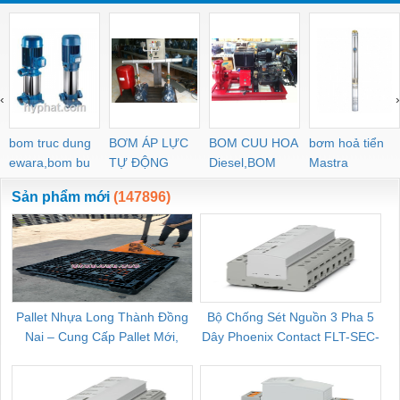
‹
›
bom truc dung
BƠM ÁP LỰC
BOM CUU HOA
bơm hoả tiển
ewara,bom bu
TỰ ĐỘNG
Diesel,BOM
Mastra
ewara
CHUA CHAY
Sản phẩm mới
(147896)
Pallet Nhựa Long Thành Đồng
Bộ Chống Sét Nguồn 3 Pha 5
Nai – Cung Cấp Pallet Mới,
Dây Phoenix Contact FLT-SEC-
C
Pallet Cũ Giá Tốt
P-T1-3S-264/50-FM - 2909589