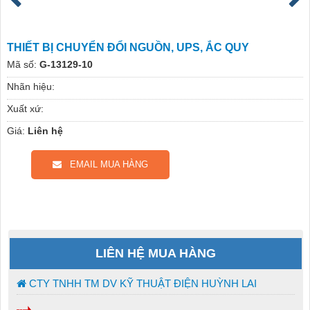
THIẾT BỊ CHUYỂN ĐỔI NGUỒN, UPS, ẮC QUY
Mã số:
G-13129-10
Nhãn hiệu:
Xuất xứ:
Giá:
Liên hệ
EMAIL MUA HÀNG
LIÊN HỆ MUA HÀNG
CTY TNHH TM DV KỸ THUẬT ĐIỆN HUỲNH LAI