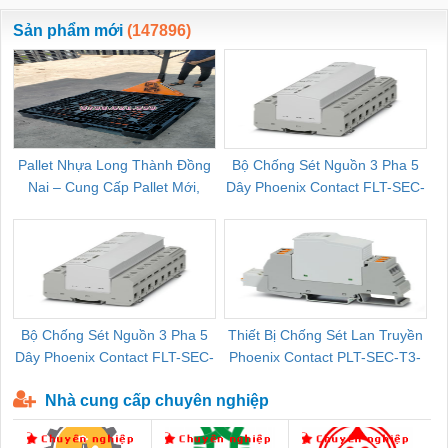
ewara
CHUA CHAY
Sản phẩm mới
(147896)
Pallet Nhựa Long Thành Đồng
Bộ Chống Sét Nguồn 3 Pha 5
Nai – Cung Cấp Pallet Mới,
Dây Phoenix Contact FLT-SEC-
C
Pallet Cũ Giá Tốt
P-T1-3S-264/50-FM - 2909589
Bộ Chống Sét Nguồn 3 Pha 5
Thiết Bị Chống Sét Lan Truyền
B
Dây Phoenix Contact FLT-SEC-
Phoenix Contact PLT-SEC-T3-
P-T1-3S-440/35-FM - 2908264
230-FM-PT - 2907928
Nhà cung cấp chuyên nghiệp