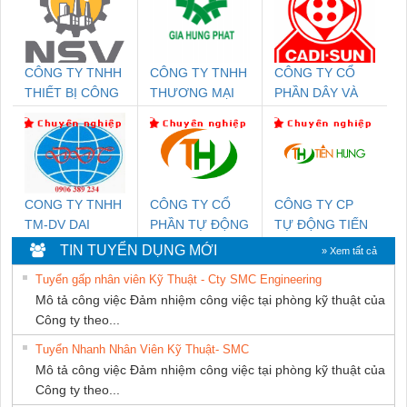
CÔNG TY TNHH
CÔNG TY TNHH
CÔNG TY CỔ
THIẾT BỊ CÔNG
THƯƠNG MẠI
PHẦN DÂY VÀ
NGHIỆP NIHON
DỊCH VỤ KỸ
CÁP ĐIỆN
SETSUBI VIỆT
THUẬT ĐIỆN CƠ
THƯỢNG ĐÌNH
NAM
GIA HƯNG
PHÁT
CONG TY TNHH
CÔNG TY CỔ
CÔNG TY CP
TM-DV DAI
PHẦN TỰ ĐỘNG
TỰ ĐỘNG TIẾN
DONG THANH
TIẾN HƯNG
HƯNG
TIN TUYỂN DỤNG MỚI
» Xem tất cả
Tuyển gấp nhân viên Kỹ Thuật - Cty SMC Engineering
Mô tả công việc Đảm nhiệm công việc tại phòng kỹ thuật của
Công ty theo...
Tuyển Nhanh Nhân Viên Kỹ Thuật- SMC
Mô tả công việc Đảm nhiệm công việc tại phòng kỹ thuật của
Công ty theo...