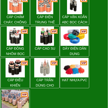
CÁP CHẬM
CÁP ĐIỆN
CÁP VẶN XOẮN
CHÁY, CHỐNG
TRUNG THẾ
ABC BỌC CÁCH
CHÁY
ĐIỆN XLPE
CÁP ĐỒNG
CÁP CAO SU
DÂY ĐIỆN DÂN
NHÔM BỌC
DỤNG
CÁP ĐIỀU
CÁP TRẦN
HẠT NHỰA PVC
KHIỂN
DÙNG CHO
ĐƯỜNG DÂY
TẢI ĐIỆN TRÊN
KHÔNG