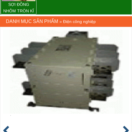
SỢI ĐỒNG
NHÔM TRÒN KĨ
THUẬT ĐIỆN
DANH MỤC SẢN PHẨM
»
Điện công nghiệp