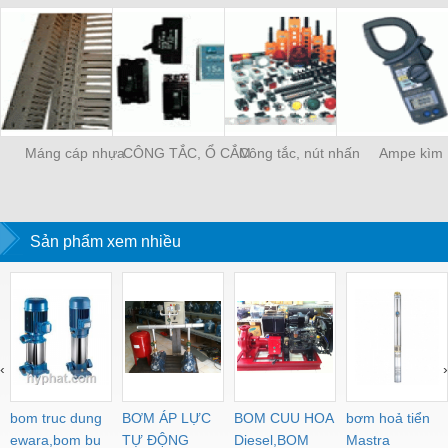
Máng cáp nhựa
CÔNG TẮC, Ổ CẮM
Công tắc, nút nhấn
Ampe kìm
Sản phẩm xem nhiều
‹
›
bom truc dung
BƠM ÁP LỰC
BOM CUU HOA
bơm hoả tiển
ewara,bom bu
TỰ ĐỘNG
Diesel,BOM
Mastra