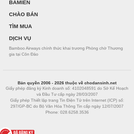
BAMIEN
CHÀO BÁN
TÌM MUA
DỊCH VỤ
Bamboo Airways chính thức khai trương Phòng chờ Thương
gia tại Côn Đảo
Bản quyền 2006 - 2026 thuộc về chodansinh.net
Giấy phép đăng ký Kinh doanh số: 4102048591 do Sở Kế Hoạch
và Đầu Tư cấp ngày 28/03/2007
Giấy phép Thiết lập trang Tin Điện Tử trên Internet (ICP) số:
297/GP-BC do Bộ Văn Hóa Thông Tin cấp ngày 12/07/2007
Phone: 028.6258.3536
Phòng trọ
|
https://bdsgroup.vn
https://kqxs123.com