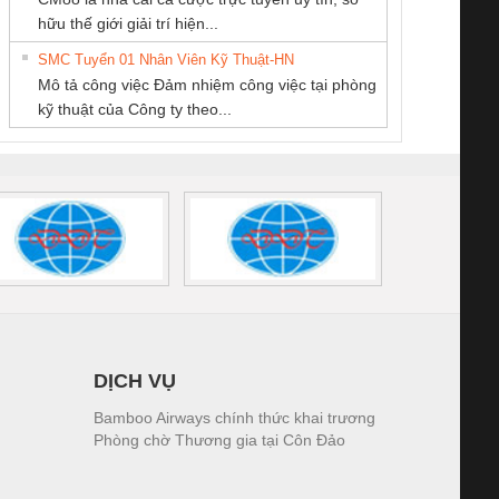
TM-DV DAI DONG
ĐỘNG TIẾN
KỸ THUẬT KTECH
iám sát chuỗi
Bộ chỉnh lưu nguồn
Nẹp nhôm chống
Bộ c
hữu thế giới giải trí hiện...
THANH
HƯNG
VIỆT NAM
tấm pin
điện TRANSCLINIC
trơn Đà Nẵng
giám 
SMC Tuyển 01 Nhân Viên Kỹ Thuật-HN
SCLINIC 16I+
BKE 1K5.4
Sola
Mô tả công việc Đảm nhiệm công việc tại phòng
 (2502520000)
(7791400879)2. Giá
TRAN
kỹ thuật của Công ty theo...
1K5.4
DỊCH VỤ
Bamboo Airways chính thức khai trương
Phòng chờ Thương gia tại Côn Đảo