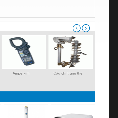
‹
›
Ampe kìm
Cầu chì trung thế
DÂY CÁP