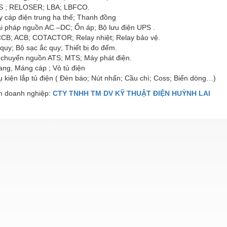
S ; RELOSER; LBA; LBFCO.
y cáp điện trung hạ thế; Thanh đồng
ải pháp nguồn AC –DC; Ổn áp; Bộ lưu điện UPS .
CB; ACB; COTACTOR; Relay nhiệt; Relay bảo vệ.
quy; Bộ sạc ắc quy; Thiết bị đo đếm.
 chuyển nguồn ATS; MTS; Máy phát điện.
ang, Máng cáp ; Vỏ tủ điện
 kiện lắp tủ điện ( Đèn báo; Nút nhấn; Cầu chì; Coss; Biến dòng…)
 doanh nghiệp:
CTY TNHH TM DV KỸ THUẬT ĐIỆN HUỲNH LAI