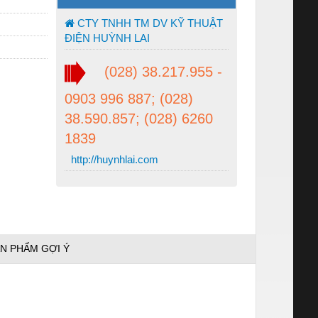
CTY TNHH TM DV KỸ THUẬT
ĐIỆN HUỲNH LAI
(028) 38.217.955 -
0903 996 887; (028)
38.590.857; (028) 6260
1839
http://huynhlai.com
N PHẨM GỢI Ý