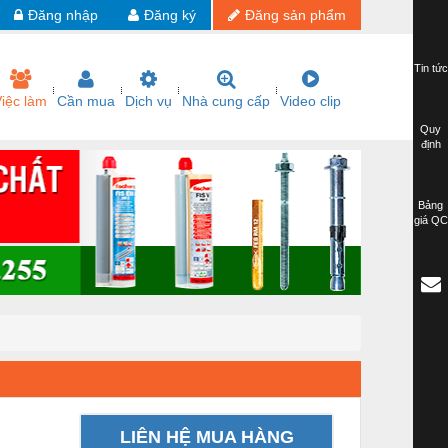
Đăng nhập
Đăng ký
Đăng sản phẩm
Tin tức
iệc làm
Cần mua
Dịch vụ
Nhà cung cấp
Video clip
Quy
định
Bảng
giá QC
LIÊN HỆ MUA HÀNG