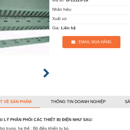
Nhãn hiệu:
Xuất xứ:
Giá:
Liên hệ
EMAIL MUA HÀNG
ẾT VỀ SẢN PHẨM
THÔNG TIN DOANH NGHIỆP
SẢ
I LÝ PHÂN PHỐI CÁC THIẾT BỊ ĐIỆN NHƯ SAU:
bù trung, hạ thế ; Bộ điều khiển tụ bù.