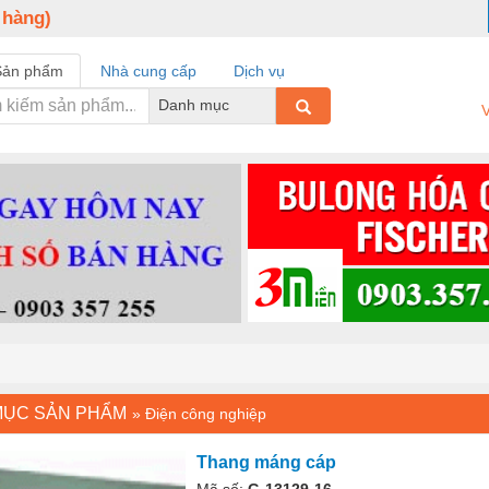
 hàng)
Sản phẩm
Nhà cung cấp
Dịch vụ
Danh mục
V
MỤC SẢN PHẨM
»
Điện công nghiệp
Thang máng cáp
Mã số:
G-13129-16