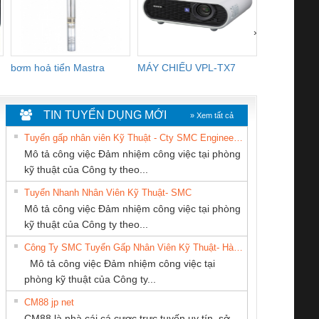
›
bơm hoả tiển Mastra
MÁY CHIẾU VPL-TX7
BOM DINH
WHITE
TIN TUYỂN DỤNG MỚI
» Xem tất cả
Tuyển gấp nhân viên Kỹ Thuật - Cty SMC Engineering
Mô tả công việc Đảm nhiệm công việc tại phòng
kỹ thuật của Công ty theo...
Tuyển Nhanh Nhân Viên Kỹ Thuật- SMC
CÔNG TY TNHH
CÔNG TY TNHH
CÔNG TY TNHH
 Le An Toàn
Bộ giám sát chuỗi
Bộ giám sát dòng
Bộ ng
Mô tả công việc Đảm nhiệm công việc tại phòng
THƯƠNG MẠI
KINH DOANH
THƯƠNG MẠI
enix Contact
tấm pin
điện chuỗi
ray W
kỹ thuật của Công ty theo...
DỊCH VỤ KỸ
DỊCH VỤ XNK
THIÊN ÂN VIỆT
6960 – PSR-
TRANSCLINIC 16I+
TRANSCLINIC 16I+
BAS 
Công Ty SMC Tuyển Gấp Nhân Viên Kỹ Thuật- Hà Nội
THUẬT ĐIỆN CƠ
PHƯƠNG NAM
NAM
SCP-
1K5 L (2433950000)
(2008130000)
(28
Mô tả công việc Đảm nhiệm công việc tại
GIA HƯNG PHÁT
/FSP/2X1/1X2
phòng kỹ thuật của Công ty...
CM88 jp net
CONG TY TNHH
CÔNG TY CP TỰ
CÔNG TY TNHH
CM88 là nhà cái cá cược trực tuyến uy tín, sở