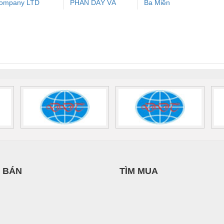
ompany LTD
PHẦN DÂY VÀ
Ba Miền
ưu Điện AC
Mô-đun Ắc Quy UPS
Rơ Le An Toàn
Bộ g
CÁP ĐIỆN
 Suất Cao
Phoenix Contact
Phoenix Contact
THƯỢNG ĐÌNH
nix Contact
QUINT-HP-
2981059 – PSR-
TRAN
INT-HP-
BAT/PB/48DC/7.0AH/PT
SCP-
1K5 H
0AC/2.5KVA/PT
- 1133819
24UC/ESL4/3X1/1X2/B
 1136815
 BÁN
TÌM MUA