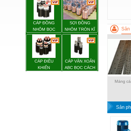
Hóa chất-Trang thiết bị
Kệ công nghiệp
Khí nén - Thiết bị
CÁP ĐỒNG
SỢI ĐỒNG
Sản 
NHÔM BỌC
NHÔM TRÒN KĨ
Khuôn mẫu - Phụ tùng
THUẬT ĐIỆN
Lọc công nghiệp
Máy công cụ - Phụ tùng
CÁP ĐIỀU
CÁP VẶN XOẮN
Mỏ - Trang thiết bị
KHIỂN
ABC BỌC CÁCH
ĐIỆN XLPE
Mô tơ - Hộp số
Máng cá
Môi trường - Thiết bị
Nâng hạ - Trang thiết bị
Nội - Ngoại thất - văn phòng
Sản ph
Nồi hơi - Trang thiết bị
Nông nghiệp - Thiết bị