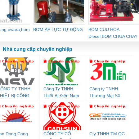
dung ewara,bom
BƠM ÁP LỰC TỰ ĐỘNG
BOM CUU HOA
Diesel,BOM CHUA CHAY
Nhà cung cấp chuyên nghiệp
ÔNG TY TNHH
Công Ty TNHH
Công ty TNHH
Đệm An Toàn
Rơ Le An Toàn
Bộ Lặp Tín Hiệu
Rơ
HIẾT BỊ CÔNG
Thiết Bị Điện Nam
Thương Mại SX
nix Contact
Phoenix Contact
PROFIBUS Phoenix
Pho
GHIỆP NIHON
Quốc Thịnh
Ba Miền
PC20-1NO-
PSR-SCP-
Contact PSI-REP-
298
ETSUBI VIỆT
24DC-SP -
24UC/ESL4/3X1/1X2/B
PROFIBUS/12MB -
NAM
700578
- 2981059
2708863
24DC
an Dong Cang
CÔNG TY CỔ
Cty TNHH TM QC