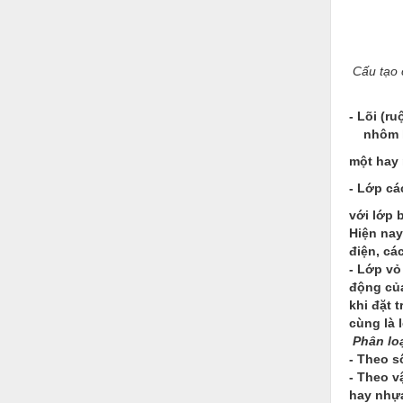
Hóa chất-Trang thiết bị
Kệ công nghiệp
Khí nén - Thiết bị
Cấu tạo 
Khuôn mẫu - Phụ tùng
- Lõi (r
Lọc công nghiệp
nhôm k
một hay 
Máy công cụ - Phụ tùng
- Lớp cá
Mỏ - Trang thiết bị
với lớp 
Mô tơ - Hộp số
Hiện nay
điện, cá
Môi trường - Thiết bị
- Lớp vỏ
động của
Nâng hạ - Trang thiết bị
khi đặt 
cùng là 
Nội - Ngoại thất - văn phòng
Phân lo
- Theo s
Nồi hơi - Trang thiết bị
- Theo v
Nông nghiệp - Thiết bị
hay nhựa