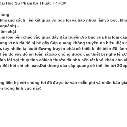
Đại Học Sư Phạm Kỹ Thuật TP.HCM
 lỏng
 khoảng cách liên kết giữa vỏ bọc lõi và bao nhựa làmvỏ bọc, k
cquánh).-
c ôm chặt
kim loại bền chắc vào giữa dây dẫn truyền.Vỏ bao của hai loại cá
ang vì nó rất dễ bị bẻ gãy.Cáp quang không truyền tín hiệu điện
, tuy nhiên tại cuối đường truyền phải có thiết bị để biến đổi á
 điện do vậy độ an toàn rấtcao chống được các thiết bị nghe lén.
nh lõi sợi thuỷ tinh cókích thước rất nhỏ nên rất khó khăn cho v
o đòi hỏi chi phí cao.Dải thông của cáp quang có thể lên tới 2Gbps 
òng liên hệ với chúng tôi để được tư vấn miễn phí và nhận báo g
n trong lĩnh vực này: