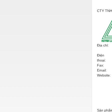
Vật liệu xây dựng
CTY TNH
Vòng bi - Bạc đạn
Xe hơi - Phụ tùng
Xe máy - Phụ tùng
Xe tải - phụ tùng
Địa chỉ:
Y khoa - Trang thiết bị
Điện
thoại:
Fax:
Email:
Website:
Sản phẩm