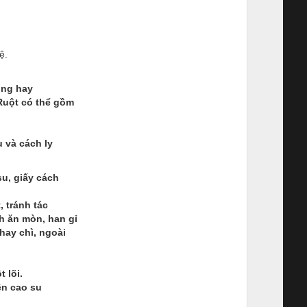
ệ.
ồng hay
 Ruột có thể gồm
u và cách ly
su, giấy cách
 tránh tác
h ăn mòn, han gỉ
hay chì, ngoài
 lõi.
ện cao su