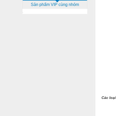
Sản phẩm VIP cùng nhóm
Dịch vụ - Thi công
Điện công nghiệp
Điện gia dụng
Điện Lạnh
Đóng tàu Thiết bị
Đúc chính xác Thiết bị
Dụng cụ cầm tay
Dụng cụ cắt gọt
Dụng cụ điện
Dụng cụ đo
Các loại
Gỗ - Trang thiết bị
Hàn cắt - Thiết bị