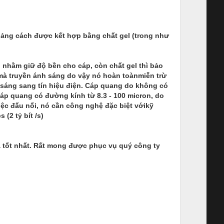
hoảng cách được kết hợp bằng chất gel (trong như
p nhằm giữ độ bền cho cáp, còn chất gel thì bảo
 mà truyền ánh sáng do vậy nó hoàn toànmiễn trừ
nhsáng sang tín hiệu điện. Cáp quang do không có
Cáp quang có đường kính từ 8.3 - 100 micron, do
iệc đấu nối, nó cần công nghệ đặc biệt vớikỹ
(2 tỷ bít /s)
iá tốt nhất. Rất mong được phục vụ quý công ty