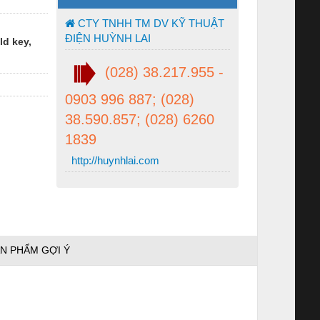
CTY TNHH TM DV KỸ THUẬT
ĐIỆN HUỲNH LAI
ld key,
(028) 38.217.955 -
0903 996 887; (028)
38.590.857; (028) 6260
1839
http://huynhlai.com
N PHẨM GỢI Ý