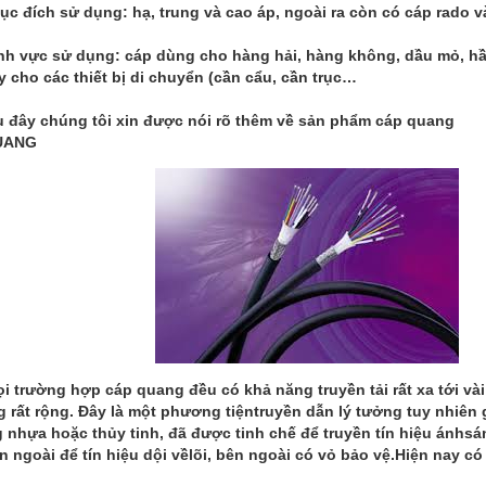
ục đích sử dụng: hạ, trung và cao áp, ngoài ra còn có cáp rado 
ĩnh vực sử dụng: cáp dùng cho hàng hải, hàng không, dầu mỏ, h
 cho các thiết bị di chuyển (cần cẩu, cần trục…
au đây chúng tôi xin được nói rõ thêm về sản phẩm cáp quang
UANG
i trường hợp cáp quang đều có khả năng truyền tải rất xa tới vài
g rất rộng. Đây là một phương tiệntruyền dẫn lý tưởng tuy nhiên gi
 nhựa hoặc thủy tinh, đã được tinh chế để truyền tín hiệu ánhsáng
n ngoài để tín hiệu dội vềlõi, bên ngoài có vỏ bảo vệ.Hiện nay có 