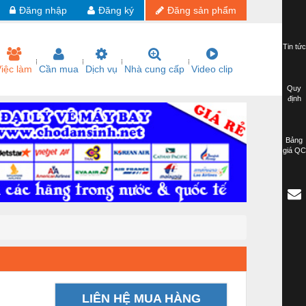
Đăng nhập
Đăng ký
Đăng sản phẩm
Tin tức
iệc làm
Cần mua
Dịch vụ
Nhà cung cấp
Video clip
Quy
định
Bảng
giá QC
LIÊN HỆ MUA HÀNG