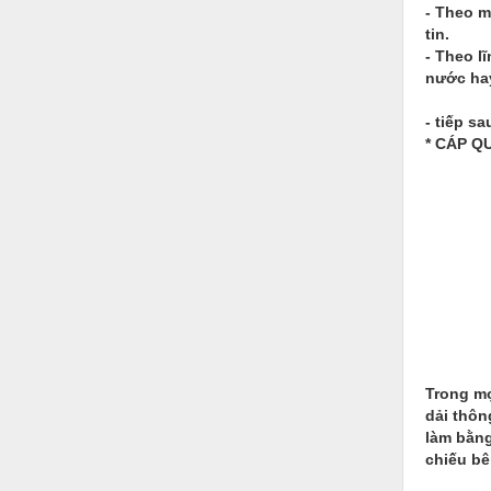
- Theo m
Nước-Vật tư thiết bị
tin.
- Theo l
Phốt cơ khí
nước hay
Sắt, thép, inox các loại
- tiếp s
* CÁP Q
Thí nghiệm-Trang thiết bị
Thiết bị chiếu sáng
Thiết bị chống sét
Thiết bị an ninh
Thiết bị công nghiệp
Thiết bị công trình
Thiết bị điện
Trong mọ
dải thôn
Thiết bị giáo dục
làm bằng
chiếu bê
Thiết bị khác