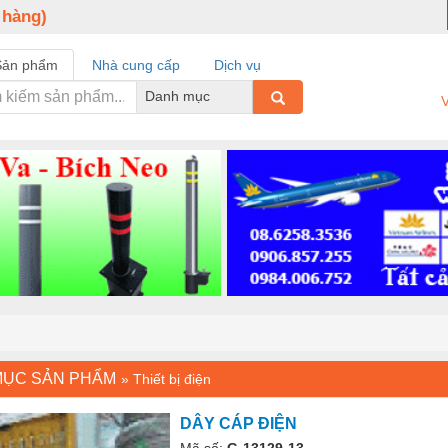
 hàng)
Sản phẩm
Nhà cung cấp
Dịch vụ
Danh mục
V
MỤC SẢN PHẨM
»
Thiết bị điện
DÂY CÁP ĐIỆN
Mã số:
G-13129-13