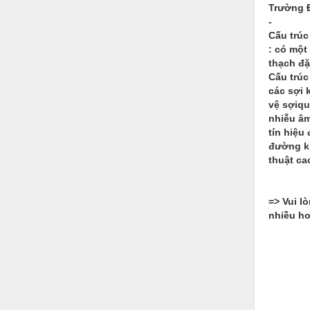
Thiết bị làm sạch
Trường 
-
Thiết bị sơn - Sơn
Cấu trúc
: có một
Thiết bị nhà bếp
thạch đặ
Cấu trú
Thiết bị nhiệt
các sợi 
vệ sợiqu
Thiêt bị PCCC
nhiễu âm
Thiết bị truyền động
tín hiệu
đường kí
Thiết bị văn phòng
thuật ca
Thiết bị viễn thông
=> Vui l
Thủy lực-Thiết bị
nhiều hơ
Thủy sản - Trang thiết bị
Tự động hoá
Van - Co các loại
Vật liệu mài mòn