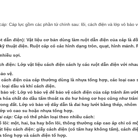
cáp:
Cáp lực gồm các phần tử chính sau: lõi, cách điện và lớp vỏ bảo v
uột dẫn điện): Vật liệu cơ bản dùng làm ruột dẫn điện của cáp là đ
ỹ thuật điện. Ruột cáp có các hình dạng tròn, quạt, hình mảnh.
nhiều sợi.
ch điện
:
Lớp vật liệu cách điện cách ly các ruột dẫn điện với nha
bảo vệ.
 cách điện của cáp thường dùng là nhựa tổng hợp, các loại cao 
c loại dầu và khí cách điện.
 bảo vệ: Lớp vỏ bảo vệ để bảo vệ cách điện của cáp tránh ẩm ướt,
 hóa chất do dầu tẩm thoát ra do hư hỏng cơ học cũng như trán
trong đất. Lớp vỏ bảo vệ dây dẫn là đai hay lưới bằng thép, nhôm 
lớp vỏ cao su hoặc nhựa tổng hợp.
ại cáp:
Cáp có thể phân loại theo nhiều cách:
ố lõi: một, hai, ba hay bốn lõi, thông thường cáp cao áp chỉ có một
ật liệu cách điện: giấy cách điện (có tẩm hay không tẩm), cách đi
 tổng hợp và cách điện tổ hợp.