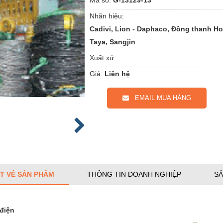
Nhãn hiệu:
Cadivi, Lion - Daphaco, Đồng thanh Ho
Taya, Sangjin
Xuất xứ:
Giá:
Liên hệ
EMAIL MUA HÀNG
ẾT VỀ SẢN PHẨM
THÔNG TIN DOANH NGHIỆP
SẢ
điện