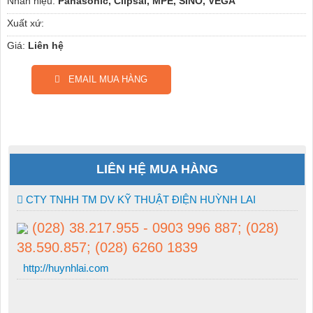
Nhãn hiệu:
Panasonic, Clipsal, MPE, SINO, VEGA
Xuất xứ:
Giá:
Liên hệ
EMAIL MUA HÀNG
LIÊN HỆ MUA HÀNG
CTY TNHH TM DV KỸ THUẬT ĐIỆN HUỲNH LAI
(028) 38.217.955 - 0903 996 887; (028)
38.590.857; (028) 6260 1839
http://huynhlai.com