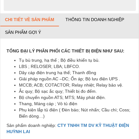
CHI TIẾT VỀ SẢN PHẨM
THÔNG TIN DOANH NGHIỆP
SẢN PHẨM GỢI Ý
TỔNG ĐẠI LÝ PHÂN PHỐI CÁC THIẾT BỊ ĐIỆN NHƯ SAU:
Tụ bù trung, hạ thế ; Bộ điều khiển tụ bù.
LBS ; RELOSER; LBA; LBFCO.
Dây cáp điện trung hạ thế; Thanh đồng
Giải pháp nguồn AC –DC; Ổn áp; Bộ lưu điện UPS .
MCCB; ACB; COTACTOR; Relay nhiệt; Relay bảo vệ.
Ắc quy; Bộ sạc ắc quy; Thiết bị đo đếm.
Bộ chuyển nguồn ATS; MTS; Máy phát điện.
Thang, Máng cáp ; Vỏ tủ điện
Phụ kiện lắp tủ điện ( Đèn báo; Nút nhấn; Cầu chì; Coss;
Biến dòng…)
Sản phẩm doanh nghiệp:
CTY TNHH TM DV KỸ THUẬT ĐIỆN
HUỲNH LAI