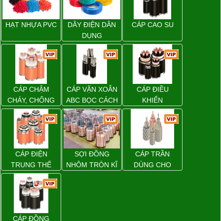
HẠT NHỰA PVC
DÂY ĐIỆN DÂN
CÁP CAO SU
DỤNG
CÁP CHẬM
CÁP VẶN XOẮN
CÁP ĐIỀU
CHÁY, CHỐNG
ABC BỌC CÁCH
KHIỂN
CHÁY
ĐIỆN XLPE
CÁP ĐIỆN
SỢI ĐỒNG
CÁP TRẦN
TRUNG THẾ
NHÔM TRÒN KĨ
DÙNG CHO
THUẬT ĐIỆN
ĐƯỜNG DÂY
TẢI ĐIỆN TRÊN
KHÔNG
CÁP ĐỒNG