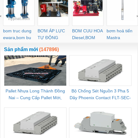
‹
›
bom truc dung
BƠM ÁP LỰC
BOM CUU HOA
bơm hoả tiển
ewara,bom bu
TỰ ĐỘNG
Diesel,BOM
Mastra
ewara
CHUA CHAY
Sản phẩm mới
(147896)
Pallet Nhựa Long Thành Đồng
Bộ Chống Sét Nguồn 3 Pha 5
Nai – Cung Cấp Pallet Mới,
Dây Phoenix Contact FLT-SEC-
C
Pallet Cũ Giá Tốt
P-T1-3S-264/50-FM - 2909589