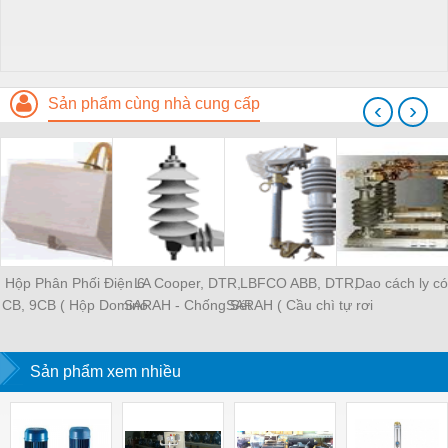
Sản phẩm cùng nhà cung cấp
‹
›
Hộp Phân Phối Điện 6
LA Cooper, DTR,
LBFCO ABB, DTR,
Dao cách ly có
CB, 9CB ( Hộp Domino
SARAH - Chống Sét
SARAH ( Cầu chì tự rơi
6 cực, 9 cực )
Van
có tải )
Sản phẩm xem nhiều