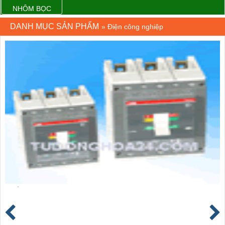
NHÔM BỌC
DANH MỤC SẢN PHẨM
»
Điện công nghiệp