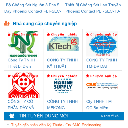
Bộ Chống Sét Nguồn 3 Pha 5
Thiết Bị Chống Sét Lan Truyền
B
Dây Phoenix Contact FLT-SEC-
Phoenix Contact PLT-SEC-T3-
P-T1-3S-440/35-FM - 2908264
230-FM-PT - 2907928
Nhà cung cấp chuyên nghiệp
Công Ty TNHH
CÔNG TY TNHH
CONG TY TNHH
Thiết Bị Điện
KỸ THUẬT
TM-DV DAI
Nam Quốc Thịnh
KTECH VIỆT
DONG THANH
NAM
CÔNG TY CỔ
CÔNG TY TNHH
Cty TNHH TM
PHẦN DÂY VÀ
MEKONG
QC Ba Miền
CÁP ĐIỆN
MARINE
TIN TUYỂN DỤNG MỚI
» Xem tất cả
THƯỢNG ĐÌNH
SUPPLY
Tuyển gấp nhân viên Kỹ Thuật - Cty SMC Engineering