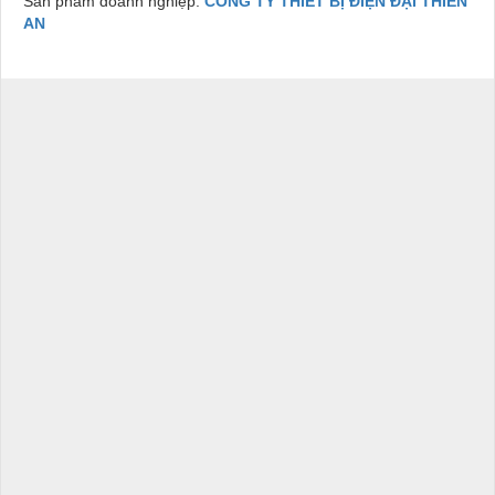
Sản phẩm doanh nghiệp:
CÔNG TY THIẾT BỊ ĐIỆN ĐẠI THIÊN
AN