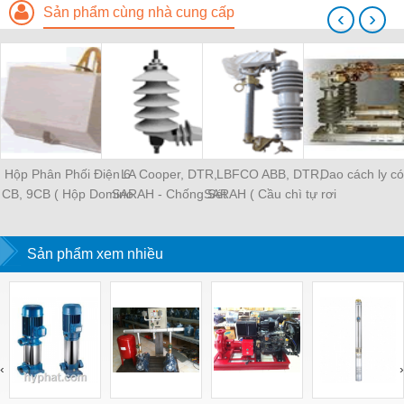
Sản phẩm cùng nhà cung cấp
‹
›
Hộp Phân Phối Điện 6
LA Cooper, DTR,
LBFCO ABB, DTR,
Dao cách ly có
CB, 9CB ( Hộp Domino
SARAH - Chống Sét
SARAH ( Cầu chì tự rơi
6 cực, 9 cực )
Van
có tải )
Sản phẩm xem nhiều
‹
›