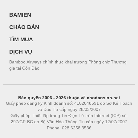
BAMIEN
CHÀO BÁN
TÌM MUA
DỊCH VỤ
Bamboo Airways chính thức khai trương Phòng chờ Thương
gia tại Côn Đảo
Bản quyền 2006 - 2026 thuộc về chodansinh.net
Giấy phép đăng ký Kinh doanh số: 4102048591 do Sở Kế Hoạch
và Đầu Tư cấp ngày 28/03/2007
Giấy phép Thiết lập trang Tin Điện Tử trên Internet (ICP) số:
297/GP-BC do Bộ Văn Hóa Thông Tin cấp ngày 12/07/2007
Phone: 028.6258.3536
Phòng trọ
|
https://bdsgroup.vn
https://kqxs123.com