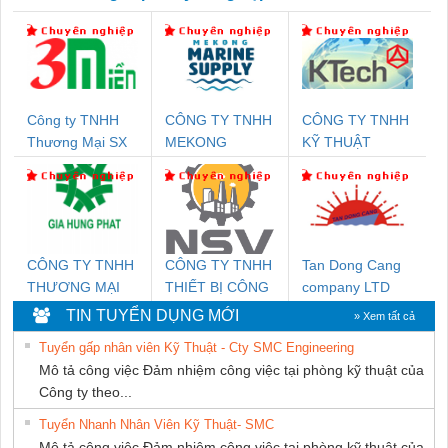
Công ty TNHH
CÔNG TY TNHH
CÔNG TY TNHH
Thương Mại SX
MEKONG
KỸ THUẬT
Ba Miền
MARINE
KTECH VIỆT
SUPPLY
NAM
CÔNG TY TNHH
CÔNG TY TNHH
Tan Dong Cang
THƯƠNG MẠI
THIẾT BỊ CÔNG
company LTD
DỊCH VỤ KỸ
NGHIỆP NIHON
TIN TUYỂN DỤNG MỚI
» Xem tất cả
THUẬT ĐIỆN CƠ
SETSUBI VIỆT
Tuyển gấp nhân viên Kỹ Thuật - Cty SMC Engineering
GIA HƯNG PHÁT
NAM
Mô tả công việc Đảm nhiệm công việc tại phòng kỹ thuật của
Công ty theo...
Tuyển Nhanh Nhân Viên Kỹ Thuật- SMC
Mô tả công việc Đảm nhiệm công việc tại phòng kỹ thuật của