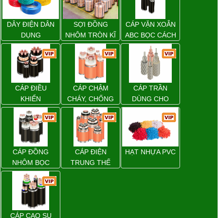
DÂY ĐIỆN DÂN
SỢI ĐỒNG
CÁP VẶN XOẮN
DỤNG
NHÔM TRÒN KĨ
ABC BỌC CÁCH
THUẬT ĐIỆN
ĐIỆN XLPE
CÁP ĐIỀU
CÁP CHẬM
CÁP TRẦN
KHIỂN
CHÁY, CHỐNG
DÙNG CHO
CHÁY
ĐƯỜNG DÂY
TẢI ĐIỆN TRÊN
KHÔNG
CÁP ĐỒNG
CÁP ĐIỆN
HẠT NHỰA PVC
NHÔM BỌC
TRUNG THẾ
CÁP CAO SU