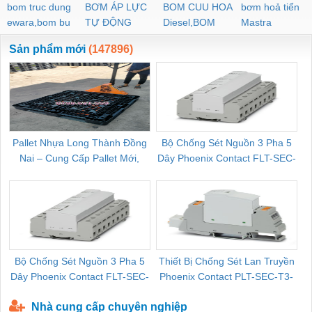
bom truc dung
BƠM ÁP LỰC
BOM CUU HOA
bơm hoả tiển
ewara,bom bu
TỰ ĐỘNG
Diesel,BOM
Mastra
ewara
CHUA CHAY
Sản phẩm mới
(147896)
Pallet Nhựa Long Thành Đồng
Bộ Chống Sét Nguồn 3 Pha 5
Nai – Cung Cấp Pallet Mới,
Dây Phoenix Contact FLT-SEC-
C
Pallet Cũ Giá Tốt
P-T1-3S-264/50-FM - 2909589
Bộ Chống Sét Nguồn 3 Pha 5
Thiết Bị Chống Sét Lan Truyền
B
Dây Phoenix Contact FLT-SEC-
Phoenix Contact PLT-SEC-T3-
P-T1-3S-440/35-FM - 2908264
230-FM-PT - 2907928
Nhà cung cấp chuyên nghiệp