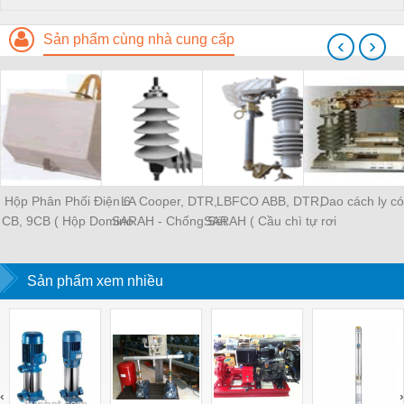
Sản phẩm cùng nhà cung cấp
‹
›
Hộp Phân Phối Điện 6
LA Cooper, DTR,
LBFCO ABB, DTR,
Dao cách ly có
CB, 9CB ( Hộp Domino
SARAH - Chống Sét
SARAH ( Cầu chì tự rơi
6 cực, 9 cực )
Van
có tải )
Sản phẩm xem nhiều
‹
›