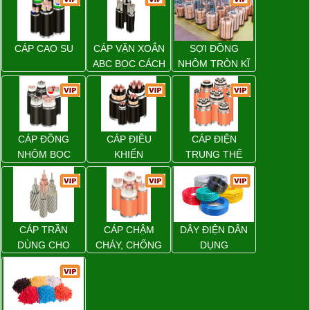
CÁP CAO SU
CÁP VẶN XOẮN
SỢI ĐỒNG
ABC BỌC CÁCH
NHÔM TRÒN KĨ
ĐIỆN XLPE
THUẬT ĐIỆN
CÁP ĐỒNG
CÁP ĐIỀU
CÁP ĐIỆN
NHÔM BỌC
KHIỂN
TRUNG THẾ
CÁP TRẦN
CÁP CHẬM
DÂY ĐIỆN DÂN
DÙNG CHO
CHÁY, CHỐNG
DỤNG
ĐƯỜNG DÂY
CHÁY
TẢI ĐIỆN TRÊN
KHÔNG