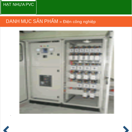
HẠT NHỰA PVC
DANH MỤC SẢN PHẨM
»
Điện công nghiệp