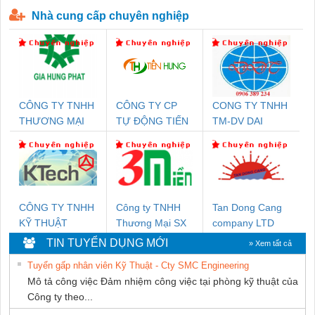
P-T1-3S-440/35-FM - 2908264
230-FM-PT - 2907928
Nhà cung cấp chuyên nghiệp
CÔNG TY TNHH
CÔNG TY CP
CONG TY TNHH
THƯƠNG MẠI
TỰ ĐỘNG TIẾN
TM-DV DAI
DỊCH VỤ KỸ
HƯNG
DONG THANH
THUẬT ĐIỆN CƠ
GIA HƯNG PHÁT
CÔNG TY TNHH
Công ty TNHH
Tan Dong Cang
KỸ THUẬT
Thương Mại SX
company LTD
KTECH VIỆT
Ba Miền
TIN TUYỂN DỤNG MỚI
» Xem tất cả
NAM
Tuyển gấp nhân viên Kỹ Thuật - Cty SMC Engineering
Mô tả công việc Đảm nhiệm công việc tại phòng kỹ thuật của
Công ty theo...