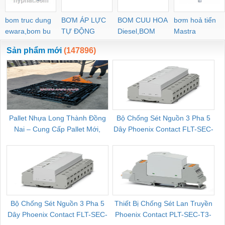
bom truc dung
BƠM ÁP LỰC
BOM CUU HOA
bơm hoả tiển
ewara,bom bu
TỰ ĐỘNG
Diesel,BOM
Mastra
ewara
CHUA CHAY
Sản phẩm mới
(147896)
Pallet Nhựa Long Thành Đồng
Bộ Chống Sét Nguồn 3 Pha 5
Nai – Cung Cấp Pallet Mới,
Dây Phoenix Contact FLT-SEC-
C
Pallet Cũ Giá Tốt
P-T1-3S-264/50-FM - 2909589
Bộ Chống Sét Nguồn 3 Pha 5
Thiết Bị Chống Sét Lan Truyền
B
Dây Phoenix Contact FLT-SEC-
Phoenix Contact PLT-SEC-T3-