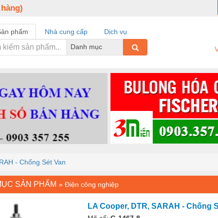
 hàng)
Sản phẩm
Nhà cung cấp
Dịch vụ
Danh mục
V
RAH - Chống Sét Van
MỤC SẢN PHẨM
»
Điện công nghiệp
LA Cooper, DTR, SARAH - Chống S
Mã số:
G-1467-8