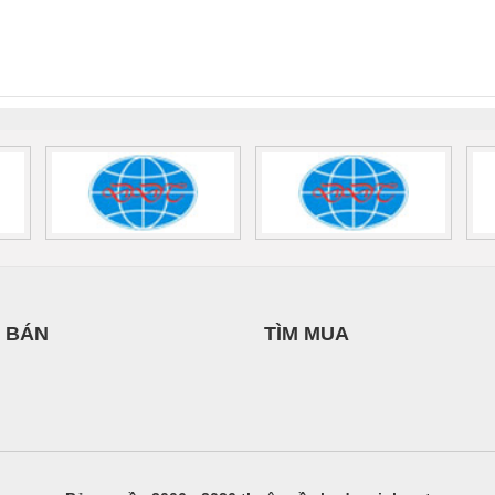
nix Contact
QUINT-HP-
2981059 – PSR-
TRAN
INT-HP-
BAT/PB/48DC/7.0AH/PT
SCP-
1K5 H
0AC/2.5KVA/PT
- 1133819
24UC/ESL4/3X1/1X2/B
 1136815
 BÁN
TÌM MUA