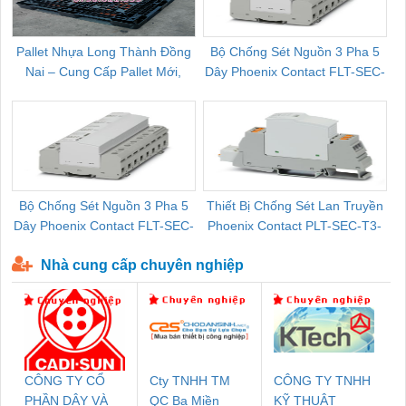
Pallet Nhựa Long Thành Đồng
Bộ Chống Sét Nguồn 3 Pha 5
Nai – Cung Cấp Pallet Mới,
Dây Phoenix Contact FLT-SEC-
C
Pallet Cũ Giá Tốt
P-T1-3S-264/50-FM - 2909589
Bộ Chống Sét Nguồn 3 Pha 5
Thiết Bị Chống Sét Lan Truyền
B
Dây Phoenix Contact FLT-SEC-
Phoenix Contact PLT-SEC-T3-
P-T1-3S-440/35-FM - 2908264
230-FM-PT - 2907928
Nhà cung cấp chuyên nghiệp
CÔNG TY CỔ
Cty TNHH TM
CÔNG TY TNHH
PHẦN DÂY VÀ
QC Ba Miền
KỸ THUẬT