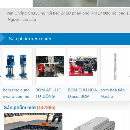
Van Chống Cháy
Ống nối béc 24KD
Sứ phân phối khí 24KD
Ống nối béc 1
Ngược cao cấp
WESCOL Type 84
Sản phẩm xem nhiều
‹
›
bom truc dung
BƠM ÁP LỰC
BOM CUU HOA
bơm hoả tiển
ewara,bom bu
TỰ ĐỘNG
Diesel,BOM
Mastra
ewara
CHUA CHAY
Sản phẩm mới
(147896)