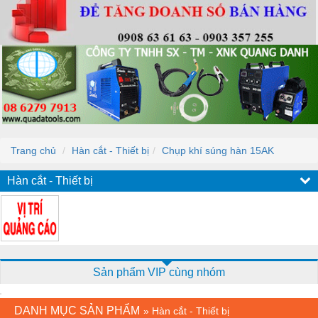
Trang chủ
Hàn cắt - Thiết bị
Chụp khí súng hàn 15AK
Hàn cắt - Thiết bị
Sản phẩm VIP cùng nhóm
DANH MỤC SẢN PHẨM
»
Hàn cắt - Thiết bị