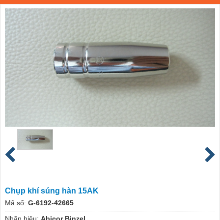
Chụp khí súng hàn 15AK
Mã số:
G-6192-42665
Nhãn hiệu:
Abicor Binzel