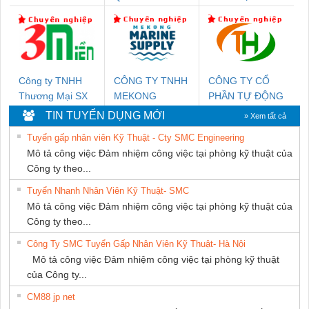
CÁP ĐIỆN
KTECH VIỆT
THƯỢNG ĐÌNH
NAM
Công ty TNHH
CÔNG TY TNHH
CÔNG TY CỔ
Thương Mại SX
MEKONG
PHẦN TỰ ĐỘNG
Ba Miền
MARINE
TIẾN HƯNG
TIN TUYỂN DỤNG MỚI
» Xem tất cả
SUPPLY
Tuyển gấp nhân viên Kỹ Thuật - Cty SMC Engineering
Mô tả công việc Đảm nhiệm công việc tại phòng kỹ thuật của
Công ty theo...
Tuyển Nhanh Nhân Viên Kỹ Thuật- SMC
Mô tả công việc Đảm nhiệm công việc tại phòng kỹ thuật của
Công ty theo...
Công Ty SMC Tuyển Gấp Nhân Viên Kỹ Thuật- Hà Nội
Mô tả công việc Đảm nhiệm công việc tại phòng kỹ thuật
của Công ty...
CM88 jp net