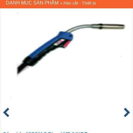
DANH MỤC SẢN PHẨM
»
Hàn cắt - Thiết bị