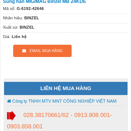
Súng hàn MIG/MAG Binzel MB 24KDE
Mã số:
G-6192-42646
Nhãn hiệu:
BINZEL
Xuất xứ:
BINZEL
Giá:
Liên hệ
EMAIL MUA HÀNG
LIÊN HỆ MUA HÀNG
Công ty TNHH MTV MNT CÔNG NGHIỆP VIỆT NAM
028.38170661/62 - 0913.808.001-
0903.858.001