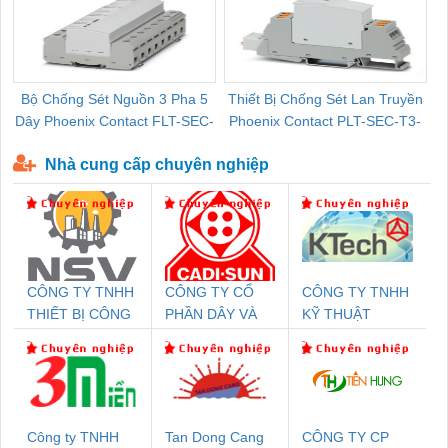
Bộ Chống Sét Nguồn 3 Pha 5
Thiết Bị Chống Sét Lan Truyền
B
Dây Phoenix Contact FLT-SEC-
Phoenix Contact PLT-SEC-T3-
P-T1-3S-440/35-FM - 2908264
230-FM-PT - 2907928
Nhà cung cấp chuyên nghiệp
CÔNG TY TNHH
CÔNG TY CỔ
CÔNG TY TNHH
THIẾT BỊ CÔNG
PHẦN DÂY VÀ
KỸ THUẬT
NGHIỆP NIHON
CÁP ĐIỆN
KTECH VIỆT
SETSUBI VIỆT
THƯỢNG ĐÌNH
NAM
NAM
Công ty TNHH
Tan Dong Cang
CÔNG TY CP