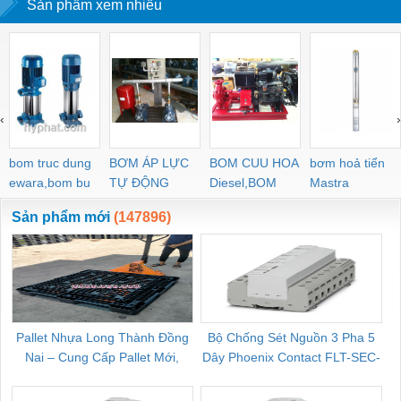
Sản phẩm xem nhiều
‹
›
bom truc dung
BƠM ÁP LỰC
BOM CUU HOA
bơm hoả tiển
ewara,bom bu
TỰ ĐỘNG
Diesel,BOM
Mastra
ewara
CHUA CHAY
Sản phẩm mới
(147896)
Pallet Nhựa Long Thành Đồng
Bộ Chống Sét Nguồn 3 Pha 5
Nai – Cung Cấp Pallet Mới,
Dây Phoenix Contact FLT-SEC-
C
Pallet Cũ Giá Tốt
P-T1-3S-264/50-FM - 2909589