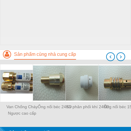
Sản phẩm cùng nhà cung cấp
‹
›
Van Chống Cháy
Ống nối béc 24KD
Sứ phân phối khí 24KD
Ống nối béc 1
Ngược cao cấp
WESCOL Type 84