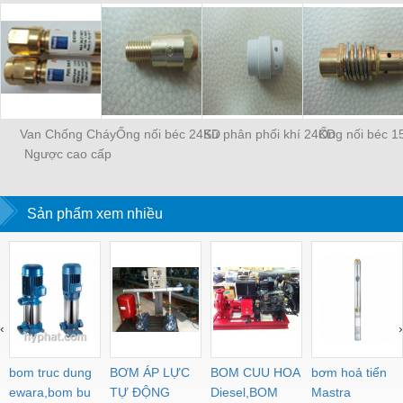
Van Chống Cháy
Ống nối béc 24KD
Sứ phân phối khí 24KD
Ống nối béc 1
Ngược cao cấp
WESCOL Type 84
Sản phẩm xem nhiều
‹
›
bom truc dung
BƠM ÁP LỰC
BOM CUU HOA
bơm hoả tiển
ewara,bom bu
TỰ ĐỘNG
Diesel,BOM
Mastra