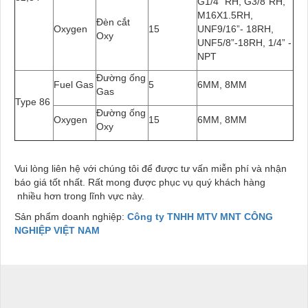
G1/4” RH, G3/8”RH,
M16X1.5RH,
Đèn cắt
Oxygen
15
UNF9/16”- 18RH,
Oxy
UNF5/8”-18RH, 1/4” -
NPT
Đường ống
Fuel Gas
5
6MM, 8MM
Gas
Type 86
Đường ống
Oxygen
15
6MM, 8MM
Oxy
Vui lòng liên hệ với chúng tôi để được tư vấn miễn phí và nhận
báo giá tốt nhất. Rất mong được phục vụ quý khách hàng
nhiều hơn trong lĩnh vực này.
Sản phẩm doanh nghiệp:
Công ty TNHH MTV MNT CÔNG
NGHIỆP VIỆT NAM