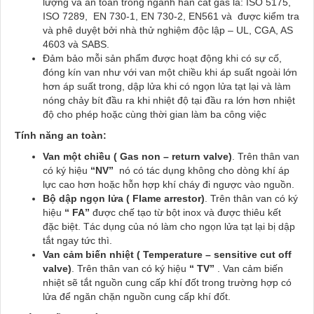
lượng và an toàn trong ngành hàn cắt gas là: ISO 5175,
ISO 7289, EN 730-1, EN 730-2, EN561 và được kiểm tra
và phê duyệt bởi nhà thử nghiệm độc lập – UL, CGA, AS
4603 và SABS.
Đảm bảo mỗi sản phẩm được hoạt động khi có sự cố,
đóng kín van như với van một chiều khi áp suất ngoài lớn
hơn áp suất trong, dập lửa khi có ngọn lửa tạt lại và làm
nóng chảy bít đầu ra khi nhiệt độ tại đầu ra lớn hơn nhiệt
độ cho phép hoặc cùng thời gian làm ba công việc
Tính năng an toàn:
Van một chiều ( Gas non – return valve)
. Trên thân van
có ký hiệu
“NV”
nó có tác dụng không cho dòng khí áp
lực cao hơn hoặc hỗn hợp khí cháy đi ngược vào nguồn.
Bộ dập ngọn lửa ( Flame arrestor)
. Trên thân van có ký
hiệu
“ FA”
được chế tạo từ bột inox và được thiêu kết
đặc biệt. Tác dụng của nó làm cho ngọn lửa tạt lại bị dập
tắt ngay tức thì.
Van cảm biến nhiệt ( Temperature – sensitive cut off
valve)
. Trên thân van có ký hiệu
“ TV”
. Van cảm biến
nhiệt sẽ tắt nguồn cung cấp khí đốt trong trường hợp có
lửa để ngăn chặn nguồn cung cấp khí đốt.