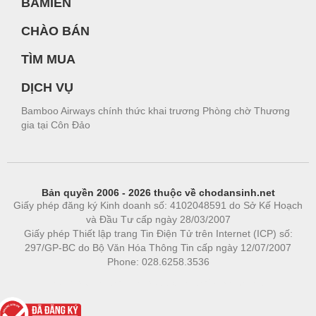
BAMIEN
CHÀO BÁN
TÌM MUA
DỊCH VỤ
Bamboo Airways chính thức khai trương Phòng chờ Thương
gia tại Côn Đảo
Bản quyền 2006 - 2026 thuộc về chodansinh.net
Giấy phép đăng ký Kinh doanh số: 4102048591 do Sở Kế Hoạch
và Đầu Tư cấp ngày 28/03/2007
Giấy phép Thiết lập trang Tin Điện Tử trên Internet (ICP) số:
297/GP-BC do Bộ Văn Hóa Thông Tin cấp ngày 12/07/2007
Phone: 028.6258.3536
Phòng trọ
|
https://bdsgroup.vn
https://kqxs123.com