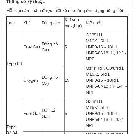
Thông số kỹ thuật:
Mỗi loại sản phẩm được thiết kế cho từng ứng dụng riêng biệt:
Khí vào
Loại
Khí
Dùng cho
Kiểu nối
max(bar)
G3/8”LH,
M16X1.5LH,
Đồng hồ
Fuel Gas
5
UNF9/16”- 18LH,
Gas
UNF5/8”-18LH, 1/4” -
NPT
Type 83
G1/4” RH, G3/8”RH,
M16X1.5RH,
Đồng hồ
Oxygen
15
UNF9/16”- 18RH,
Oxy
UNF5/8”-18RH, 1/4” -
NPT
G3/8”LH,
M16X1.5LH,
Đèn cắt
Fuel Gas
5
UNF9/16”- 18LH,
Gas
UNF5/8”-18LH, 1/4” -
NPT
Type
82,84