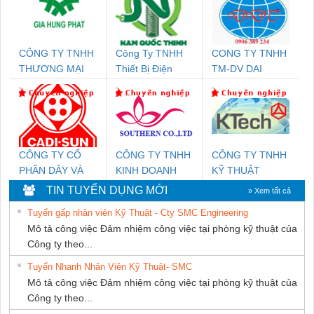
CÔNG TY TNHH
Công Ty TNHH
CONG TY TNHH
THƯƠNG MẠI
Thiết Bị Điện
TM-DV DAI
DỊCH VỤ KỸ
Nam Quốc Thịnh
DONG THANH
THUẬT ĐIỆN CƠ
GIA HƯNG PHÁT
CÔNG TY CỔ
CÔNG TY TNHH
CÔNG TY TNHH
PHẦN DÂY VÀ
KINH DOANH
KỸ THUẬT
CÁP ĐIỆN
DỊCH VỤ XNK
KTECH VIỆT
TIN TUYỂN DỤNG MỚI
» Xem tất cả
THƯỢNG ĐÌNH
PHƯƠNG NAM
NAM
Tuyển gấp nhân viên Kỹ Thuật - Cty SMC Engineering
Mô tả công việc Đảm nhiệm công việc tại phòng kỹ thuật của
Công ty theo...
Tuyển Nhanh Nhân Viên Kỹ Thuật- SMC
Mô tả công việc Đảm nhiệm công việc tại phòng kỹ thuật của
Công ty theo...