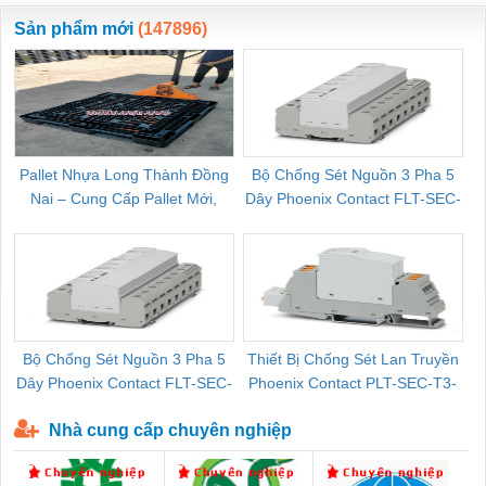
ewara
CHUA CHAY
Sản phẩm mới
(147896)
Pallet Nhựa Long Thành Đồng
Bộ Chống Sét Nguồn 3 Pha 5
Nai – Cung Cấp Pallet Mới,
Dây Phoenix Contact FLT-SEC-
C
Pallet Cũ Giá Tốt
P-T1-3S-264/50-FM - 2909589
Bộ Chống Sét Nguồn 3 Pha 5
Thiết Bị Chống Sét Lan Truyền
B
Dây Phoenix Contact FLT-SEC-
Phoenix Contact PLT-SEC-T3-
P-T1-3S-440/35-FM - 2908264
230-FM-PT - 2907928
Nhà cung cấp chuyên nghiệp