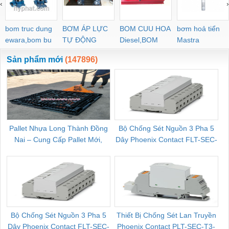
‹
›
bom truc dung
BƠM ÁP LỰC
BOM CUU HOA
bơm hoả tiển
ewara,bom bu
TỰ ĐỘNG
Diesel,BOM
Mastra
ewara
CHUA CHAY
Sản phẩm mới
(147896)
Pallet Nhựa Long Thành Đồng
Bộ Chống Sét Nguồn 3 Pha 5
Nai – Cung Cấp Pallet Mới,
Dây Phoenix Contact FLT-SEC-
C
Pallet Cũ Giá Tốt
P-T1-3S-264/50-FM - 2909589
Bộ Chống Sét Nguồn 3 Pha 5
Thiết Bị Chống Sét Lan Truyền
B
Dây Phoenix Contact FLT-SEC-
Phoenix Contact PLT-SEC-T3-