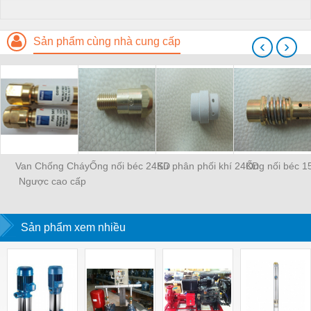
Sản phẩm cùng nhà cung cấp
‹
›
Van Chống Cháy
Ống nối béc 24KD
Sứ phân phối khí 24KD
Ống nối béc 1
Ngược cao cấp
WESCOL Type 84
Sản phẩm xem nhiều