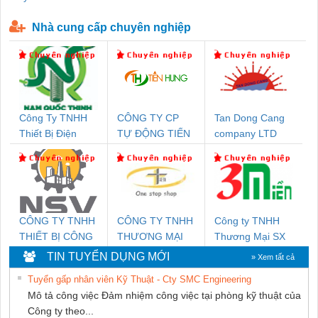
P-T1-3S-440/35-FM - 2908264
230-FM-PT - 2907928
Nhà cung cấp chuyên nghiệp
Công Ty TNHH
CÔNG TY CP
Tan Dong Cang
Thiết Bị Điện
TỰ ĐỘNG TIẾN
company LTD
Nam Quốc Thịnh
HƯNG
CÔNG TY TNHH
CÔNG TY TNHH
Công ty TNHH
THIẾT BỊ CÔNG
THƯƠNG MẠI
Thương Mại SX
NGHIỆP NIHON
THIÊN ÂN VIỆT
Ba Miền
TIN TUYỂN DỤNG MỚI
» Xem tất cả
SETSUBI VIỆT
NAM
Tuyển gấp nhân viên Kỹ Thuật - Cty SMC Engineering
NAM
Mô tả công việc Đảm nhiệm công việc tại phòng kỹ thuật của
Công ty theo...