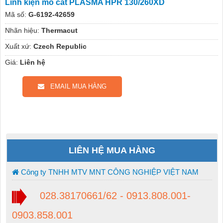
Linh kiện mỏ cắt PLASMA HPR 130/260XD
Mã số:
G-6192-42659
Nhãn hiệu:
Thermacut
Xuất xứ:
Czech Republic
Giá:
Liên hệ
EMAIL MUA HÀNG
LIÊN HỆ MUA HÀNG
Công ty TNHH MTV MNT CÔNG NGHIỆP VIỆT NAM
028.38170661/62 - 0913.808.001-
0903.858.001