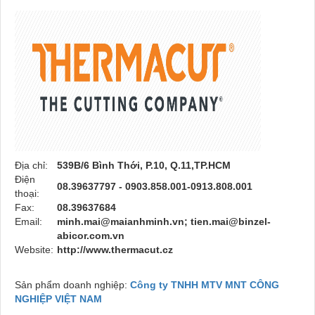
Địa chỉ:
539B/6 Bình Thới, P.10, Q.11,TP.HCM
Điện
08.39637797 - 0903.858.001-0913.808.001
thoại:
Fax:
08.39637684
Email:
minh.mai@maianhminh.vn; tien.mai@binzel-
abicor.com.vn
Website:
http://www.thermacut.cz
Sản phẩm doanh nghiệp:
Công ty TNHH MTV MNT CÔNG
NGHIỆP VIỆT NAM