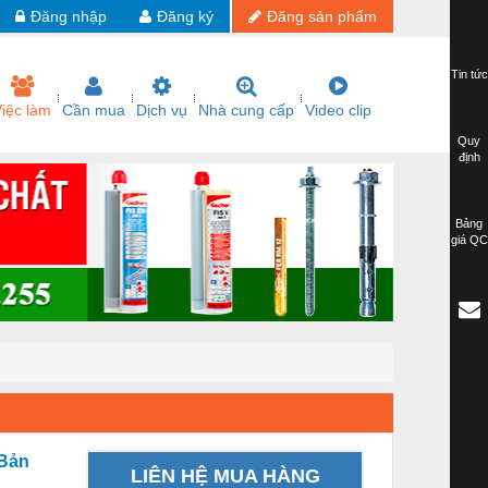
Đăng nhập
Đăng ký
Đăng sản phẩm
Tin tức
iệc làm
Cần mua
Dịch vụ
Nhà cung cấp
Video clip
Quy
định
Bảng
giá QC
 Bản
LIÊN HỆ MUA HÀNG