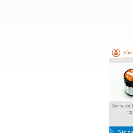
Nước-Vật tư thiết bị
Phốt cơ khí
Sắt, thép, inox các loại
Thí nghiệm-Trang thiết bị
Thiết bị chiếu sáng
Sản 
Thiết bị chống sét
Thiết bị an ninh
Thiết bị công nghiệp
Thiết bị công trình
Thiết bị điện
Bột rà kh
40
Thiết bị giáo dục
Thiết bị khác
Sản ph