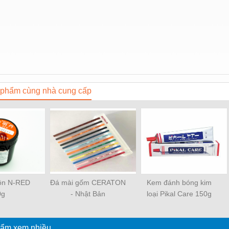
phẩm cùng nhà cung cấp
uôn N-RED
Đá mài gốm CERATON
Kem đánh bóng kim
0g
- Nhật Bản
loại Pikal Care 150g
ẩm xem nhiều