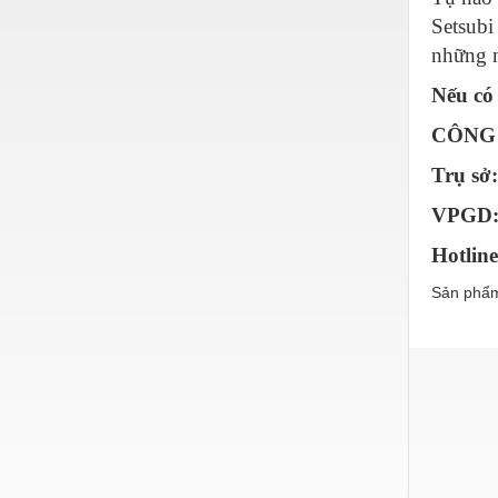
Hóa chất-Trang thiết bị
Setsubi
Kệ công nghiệp
những n
Khí nén - Thiết bị
Nếu có
Khuôn mẫu - Phụ tùng
CÔNG 
Lọc công nghiệp
Trụ sở
Máy công cụ - Phụ tùng
VPGD: 
Mỏ - Trang thiết bị
Hotline
Mô tơ - Hộp số
Sản phẩm
Môi trường - Thiết bị
Nâng hạ - Trang thiết bị
Nội - Ngoại thất - văn phòng
Nồi hơi - Trang thiết bị
Nông nghiệp - Thiết bị