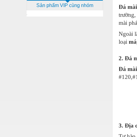
Sản phẩm VIP cùng nhóm
Đá mà
Dịch vụ - Thi công
trường,
Điện công nghiệp
mài phá
Điện gia dụng
Ngoài l
Điện Lạnh
loại
má
Đóng tàu Thiết bị
2. Đá 
Đúc chính xác Thiết bị
Đá mà
Dụng cụ cầm tay
#120,#
Dụng cụ cắt gọt
Dụng cụ điện
Dụng cụ đo
Gỗ - Trang thiết bị
3. Địa
Hàn cắt - Thiết bị
Tự hào 