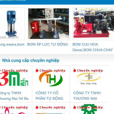
dung ewara,bom
BƠM ÁP LỰC TỰ ĐỘNG
BOM CUU HOA
Diesel,BOM CHUA CHAY
Nhà cung cấp chuyên nghiệp
ông ty TNHH
CÔNG TY CỔ
CÔNG TY TNHH
Đệm An Toàn
Rơ Le An Toàn
Bộ Lặp Tín Hiệu
Rơ
hương Mại SX Ba
PHẦN TỰ ĐỘNG
THƯƠNG MẠI
nix Contact
Phoenix Contact
PROFIBUS Phoenix
Pho
iền
TIẾN HƯNG
THIÊN ÂN VIỆT
PC20-1NO-
PSR-SCP-
Contact PSI-REP-
298
NAM
24DC-SP -
24UC/ESL4/3X1/1X2/B
PROFIBUS/12MB -