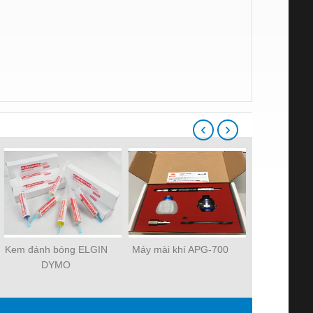
‹
›
Kem đánh bóng ELGIN
Máy mài khí APG-700
Máy mài khí
DYMO