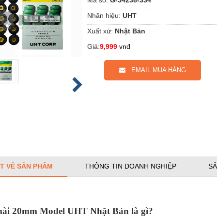
Nhãn hiệu:
UHT
Xuất xứ:
Nhật Bản
Giá:
9,999
vnđ
EMAIL MUA HÀNG
ẾT VỀ SẢN PHẨM
THÔNG TIN DOANH NGHIỆP
SẢ
mài 20mm Model UHT Nhật Bản là gì?