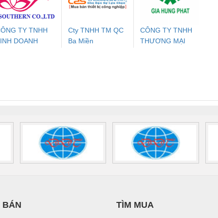
700578
- 2981059
2708863
24DC
ÔNG TY TNHH
Cty TNHH TM QC
CÔNG TY TNHH
INH DOANH
Ba Miền
THƯƠNG MẠI
ưu Điện AC
Mô-đun Ắc Quy UPS
Rơ Le An Toàn
Bộ g
ỊCH VỤ XNK
DỊCH VỤ KỸ
 Suất Cao
Phoenix Contact
Phoenix Contact
PHƯƠNG NAM
THUẬT ĐIỆN CƠ
nix Contact
QUINT-HP-
2981059 – PSR-
TRAN
GIA HƯNG PHÁT
INT-HP-
BAT/PB/48DC/7.0AH/PT
SCP-
1K5 H
0AC/2.5KVA/PT
- 1133819
24UC/ESL4/3X1/1X2/B
 1136815
 BÁN
TÌM MUA