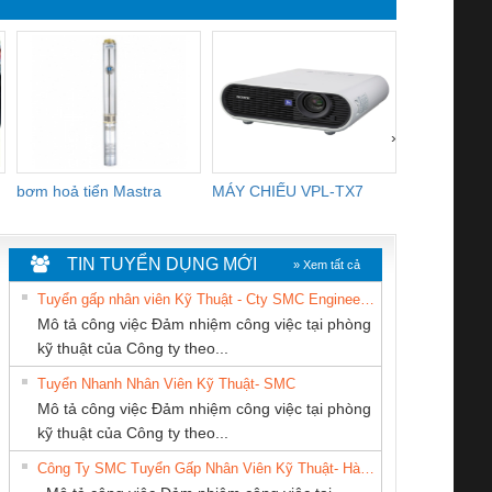
›
bơm hoả tiển Mastra
MÁY CHIẾU VPL-TX7
BOM DINH
WHITE
TIN TUYỂN DỤNG MỚI
» Xem tất cả
Tuyển gấp nhân viên Kỹ Thuật - Cty SMC Engineering
Mô tả công việc Đảm nhiệm công việc tại phòng
kỹ thuật của Công ty theo...
Tuyển Nhanh Nhân Viên Kỹ Thuật- SMC
CONG TY TNHH
CÔNG TY TNHH
CÔNG TY TNHH
 Le An Toàn
Bộ giám sát chuỗi
Bộ giám sát dòng
Bộ ng
Mô tả công việc Đảm nhiệm công việc tại phòng
TM-DV DAI DONG
KỸ THUẬT KTECH
THIẾT BỊ CÔNG
enix Contact
tấm pin
điện chuỗi
ray W
kỹ thuật của Công ty theo...
THANH
VIỆT NAM
NGHIỆP NIHON
6960 – PSR-
TRANSCLINIC 16I+
TRANSCLINIC 16I+
BAS 
Công Ty SMC Tuyển Gấp Nhân Viên Kỹ Thuật- Hà Nội
SETSUBI VIỆT
SCP-
1K5 L (2433950000)
(2008130000)
(28