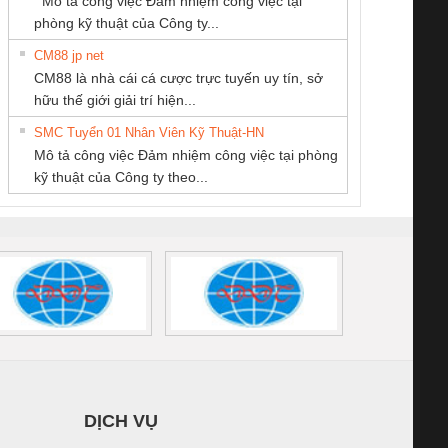
Mô tả công việc Đảm nhiệm công việc tại
NAM
/FSP/2X1/1X2
phòng kỹ thuật của Công ty...
CM88 jp net
CÔNG TY TNHH
CÔNG TY CỔ
Công Ty TNHH
CM88 là nhà cái cá cược trực tuyến uy tín, sở
MEKONG MARINE
PHẦN DÂY VÀ
Thiết Bị Điện Nam
iám sát chuỗi
Bộ chỉnh lưu nguồn
Nẹp nhôm chống
Bộ c
hữu thế giới giải trí hiện...
SUPPLY
CÁP ĐIỆN
Quốc Thịnh
tấm pin
điện TRANSCLINIC
trơn Đà Nẵng
giám 
THƯỢNG ĐÌNH
SMC Tuyển 01 Nhân Viên Kỹ Thuật-HN
SCLINIC 16I+
BKE 1K5.4
Sola
Mô tả công việc Đảm nhiệm công việc tại phòng
 (2502520000)
(7791400879)2. Giá
TRAN
kỹ thuật của Công ty theo...
1K5.4
DỊCH VỤ