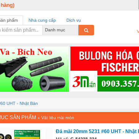
 hàng)
Sản phẩm
Nhà cung cấp
Dịch vụ
Danh mục
V
60 UHT - Nhật Bản
MỤC SẢN PHẨM
»
Vật liệu mài mòn
Đá mài 20mm 5231 #60 UHT - Nhật
Mã số:
G-54238-334