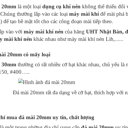
i 20mm
là một loại
dụng cụ khí nén
không thể thiếu đối 
 Chúng thường lắp vào các loại
máy mài khí
để mài phá b
) để tạo bề mặt tốt cho các công đoạn mài tiếp theo.
ắp vào với
máy mài khí nén
của hãng
UHT Nhật Bản, 
y mài khí nén
khác nhau như máy mài khí nén Lih,......
mài 20mm có mấy loại
i 30mm
thường có rất nhiều cỡ hạt khác nhau, chủ yếu là 
150, #400…..
Đá mài 20mm rất đa dạng về cỡ hạt, thích hợp với 
 chỉ mua đá mài 20mm uy tín, chất lượng
là một trong những địa chỉ cung cấp
đá mài 20mm
uy tín