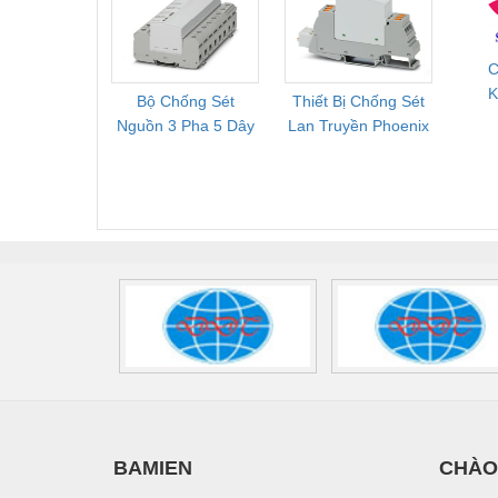
Tốt
264/50-FM -
2
Vật liệu xây dựng
2909589
C
Vòng bi - Bạc đạn
K
Bộ Chống Sét
Thiết Bị Chống Sét
Bộ L
Xe hơi - Phụ tùng
D
Nguồn 3 Pha 5 Dây
Lan Truyền Phoenix
Công
Phoenix Contact
Contact PLT-SEC-
Phoe
Xe máy - Phụ tùng
FLT-SEC-P-T1-3S-
T3-230-FM-PT -
QU
Xe tải - phụ tùng
440/35-FM -
2907928
UPS/23
2908264
-
Y khoa - Trang thiết bị
BAMIEN
CHÀO