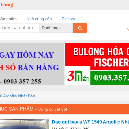
 hàng)
Sản phẩm
Nhà cung cấp
Dịch vụ
Danh mục
V
0 Argofile Nhật Bản
MỤC SẢN PHẨM
»
Dụng cụ cắt gọt
Dao gọt bavia WF 1540 Argofile Nh
Mã số:
G-27311-346