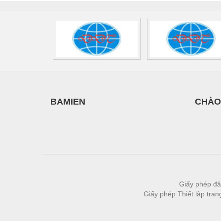
Thiết bị làm sạch
Thiết bị sơn - Sơn
Thiết bị nhà bếp
Thiết bị nhiệt
Thiêt bị PCCC
Thiết bị truyền động
BAMIEN
CHÀO
Thiết bị văn phòng
Thiết bị viễn thông
Thủy lực-Thiết bị
Thủy sản - Trang thiết bị
Tự động hoá
Giấy phép đă
Giấy phép Thiết lập tra
Van - Co các loại
Vật liệu mài mòn