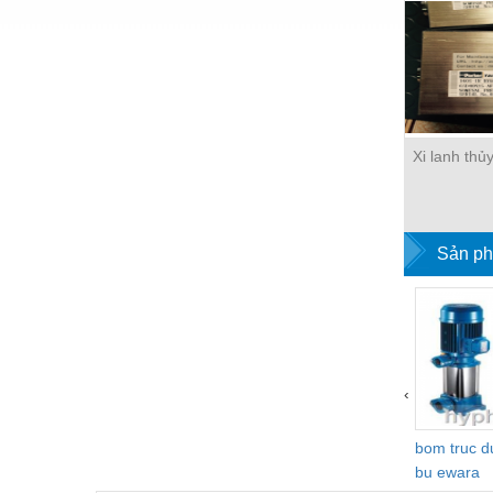
Hóa chất-Trang thiết bị
Kệ công nghiệp
Khí nén - Thiết bị
Khuôn mẫu - Phụ tùng
Xi lanh thủ
Lọc công nghiệp
Máy công cụ - Phụ tùng
Mỏ - Trang thiết bị
Sản ph
Mô tơ - Hộp số
Môi trường - Thiết bị
Nâng hạ - Trang thiết bị
‹
Nội - Ngoại thất - văn phòng
Nồi hơi - Trang thiết bị
bom truc 
bu ewara
Nông nghiệp - Thiết bị