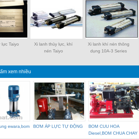
y lực Taiyo
Xi lanh thủy lực, khí
Xi lanh khí nén thông
nén Taiyo
dụng 10A-3 Series
ẩm xem nhiều
dung ewara,bom
BƠM ÁP LỰC TỰ ĐỘNG
BOM CUU HOA
Diesel,BOM CHUA CHAY