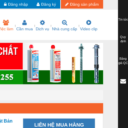
Đăng nhập
Đăng ký
Đăng sản phẩm
Tin tức
iệc làm
Cần mua
Dịch vụ
Nhà cung cấp
Video clip
Quy
định
Bảng
giá QC
ật Bản
LIÊN HỆ MUA HÀNG