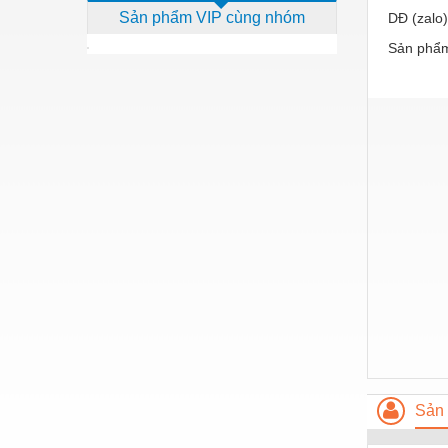
Sản phẩm VIP cùng nhóm
DĐ (zalo
Dịch vụ - Thi công
Sản phẩm
Điện công nghiệp
Điện gia dụng
Điện Lạnh
Đóng tàu Thiết bị
Đúc chính xác Thiết bị
Dụng cụ cầm tay
Dụng cụ cắt gọt
Dụng cụ điện
Dụng cụ đo
Gỗ - Trang thiết bị
Sản 
Hàn cắt - Thiết bị