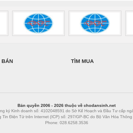
 BÁN
TÌM MUA
Bản quyền 2006 - 2026 thuộc về chodansinh.net
ng ký Kinh doanh số: 4102048591 do Sở Kế Hoạch và Đầu Tư cấp ng
ng Tin Điện Tử trên Internet (ICP) số: 297/GP-BC do Bộ Văn Hóa Thông
Phone: 028.6258.3536
Phòng trọ
|
https://bdsgroup.vn
https://kqxs123.com