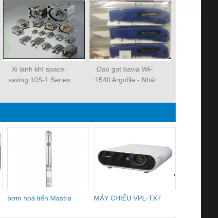
Xi lanh khí space-
Dao gọt bavia WF-
Xi lanh kh
saving 10S-1 Series
1540 Argofile - Nhật
saving 10S-
Bản
›
bơm hoả tiển Mastra
MÁY CHIẾU VPL-TX7
BOM DINH
WHITE