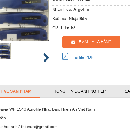
Nhãn hiệu:
Argofile
Xuất xứ:
Nhật Bản
Giá:
Liên hệ
EMAIL MUA HÀNG
Tải file PDF
ẾT VỀ SẢN PHẨM
THÔNG TIN DOANH NGHIỆP
SẢ
bavia WF 1540 Agrofile Nhật Bản.Thiên Ân Việt Nam
sẵn
 kinhdoanh7.thienan@gmail.com