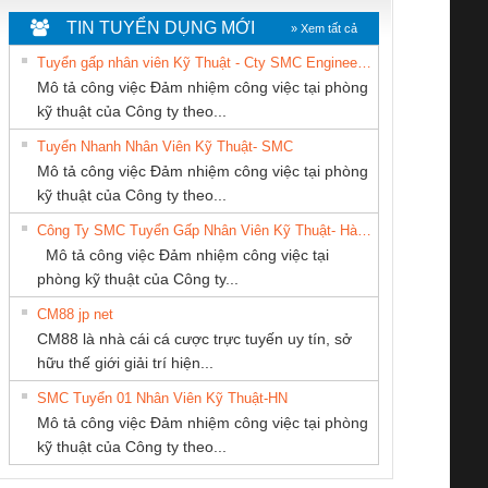
TIN TUYỂN DỤNG MỚI
» Xem tất cả
Tuyển gấp nhân viên Kỹ Thuật - Cty SMC Engineering
Mô tả công việc Đảm nhiệm công việc tại phòng
kỹ thuật của Công ty theo...
Tuyển Nhanh Nhân Viên Kỹ Thuật- SMC
Công Ty TNHH
CÔNG TY TNHH
CONG TY TNHH
 Le An Toàn
Bộ giám sát chuỗi
Bộ giám sát dòng
Bộ ng
Mô tả công việc Đảm nhiệm công việc tại phòng
hiết Bị Điện Nam
MEKONG MARINE
TM-DV DAI DONG
enix Contact
tấm pin
điện chuỗi
ray W
kỹ thuật của Công ty theo...
Quốc Thịnh
SUPPLY
THANH
6960 – PSR-
TRANSCLINIC 16I+
TRANSCLINIC 16I+
BAS 
Công Ty SMC Tuyển Gấp Nhân Viên Kỹ Thuật- Hà Nội
SCP-
1K5 L (2433950000)
(2008130000)
(28
Mô tả công việc Đảm nhiệm công việc tại
/FSP/2X1/1X2
phòng kỹ thuật của Công ty...
CM88 jp net
CÔNG TY CỔ
CÔNG TY TNHH
Công ty TNHH
CM88 là nhà cái cá cược trực tuyến uy tín, sở
PHẦN DÂY VÀ
KỸ THUẬT KTECH
Thương Mại SX
iám sát chuỗi
Bộ chỉnh lưu nguồn
Nẹp nhôm chống
Bộ c
hữu thế giới giải trí hiện...
CÁP ĐIỆN
VIỆT NAM
Ba Miền
tấm pin
điện TRANSCLINIC
trơn Đà Nẵng
giám 
THƯỢNG ĐÌNH
SMC Tuyển 01 Nhân Viên Kỹ Thuật-HN
SCLINIC 16I+
BKE 1K5.4
Sola
Mô tả công việc Đảm nhiệm công việc tại phòng
 (2502520000)
(7791400879)2. Giá
TRAN
kỹ thuật của Công ty theo...
1K5.4