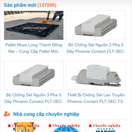
ewara
CHUA CHAY
Sản phẩm mới
(147896)
Pallet Nhựa Long Thành Đồng
Bộ Chống Sét Nguồn 3 Pha 5
Nai – Cung Cấp Pallet Mới,
Dây Phoenix Contact FLT-SEC-
C
Pallet Cũ Giá Tốt
P-T1-3S-264/50-FM - 2909589
Bộ Chống Sét Nguồn 3 Pha 5
Thiết Bị Chống Sét Lan Truyền
B
Dây Phoenix Contact FLT-SEC-
Phoenix Contact PLT-SEC-T3-
P-T1-3S-440/35-FM - 2908264
230-FM-PT - 2907928
Nhà cung cấp chuyên nghiệp