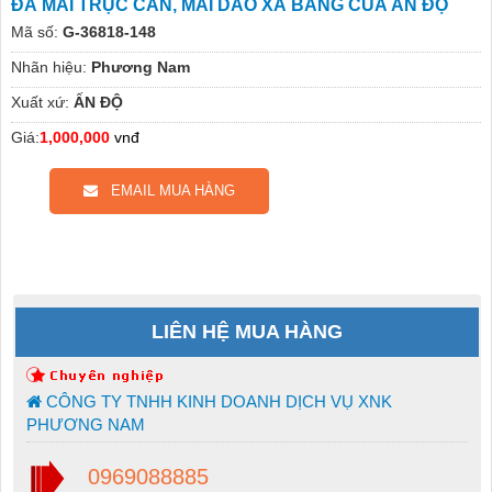
ĐÁ MÀI TRỤC CÁN, MÀI DAO XẲ BĂNG CỦA ẤN ĐỘ
Mã số:
G-36818-148
Nhãn hiệu:
Phương Nam
Xuất xứ:
ẤN ĐỘ
Giá:
1,000,000
vnđ
EMAIL MUA HÀNG
LIÊN HỆ MUA HÀNG
CÔNG TY TNHH KINH DOANH DỊCH VỤ XNK
PHƯƠNG NAM
0969088885