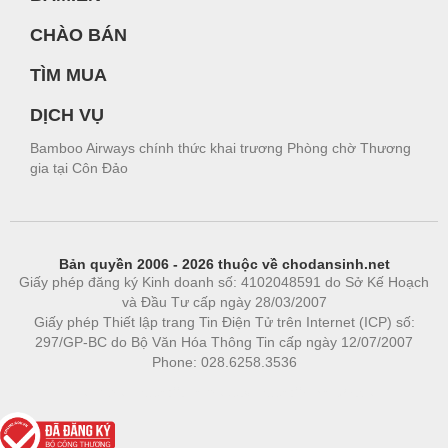
CHÀO BÁN
TÌM MUA
DỊCH VỤ
Bamboo Airways chính thức khai trương Phòng chờ Thương
gia tại Côn Đảo
Bản quyền 2006 - 2026 thuộc về chodansinh.net
Giấy phép đăng ký Kinh doanh số: 4102048591 do Sở Kế Hoạch
và Đầu Tư cấp ngày 28/03/2007
Giấy phép Thiết lập trang Tin Điện Tử trên Internet (ICP) số:
297/GP-BC do Bộ Văn Hóa Thông Tin cấp ngày 12/07/2007
Phone: 028.6258.3536
Phòng trọ
|
https://bdsgroup.vn
https://kqxs123.com