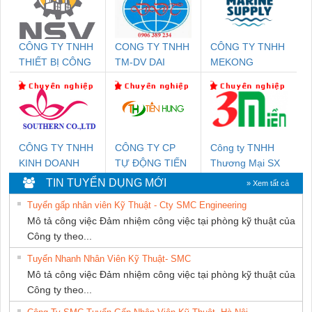
CÔNG TY TNHH
CONG TY TNHH
CÔNG TY TNHH
THIẾT BỊ CÔNG
TM-DV DAI
MEKONG
NGHIỆP NIHON
DONG THANH
MARINE
SETSUBI VIỆT
SUPPLY
NAM
CÔNG TY TNHH
CÔNG TY CP
Công ty TNHH
KINH DOANH
TỰ ĐỘNG TIẾN
Thương Mại SX
DỊCH VỤ XNK
HƯNG
Ba Miền
TIN TUYỂN DỤNG MỚI
» Xem tất cả
PHƯƠNG NAM
Tuyển gấp nhân viên Kỹ Thuật - Cty SMC Engineering
Mô tả công việc Đảm nhiệm công việc tại phòng kỹ thuật của
Công ty theo...
Tuyển Nhanh Nhân Viên Kỹ Thuật- SMC
Mô tả công việc Đảm nhiệm công việc tại phòng kỹ thuật của
Công ty theo...