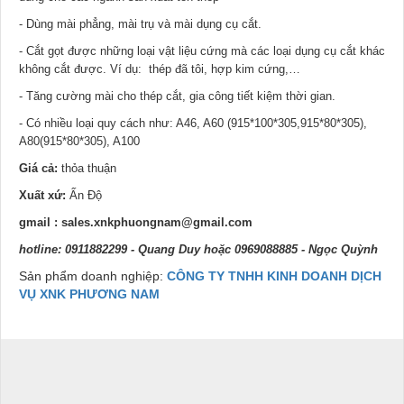
- Dùng mài phẳng, mài trụ và mài dụng cụ cắt.
- Cắt gọt được những loại vật liệu cứng mà các loại dụng cụ cắt khác
không cắt được. Ví dụ: thép đã tôi, hợp kim cứng,…
- Tăng cường mài cho thép cắt, gia công tiết kiệm thời gian.
- Có nhiều loại quy cách như: A46, A60 (915*100*305,915*80*305),
A80(915*80*305), A100
Giá cả:
thỏa thuận
Xuất xứ:
Ấn Độ
gmail : sales.xnkphuongnam@gmail.com
hotline: 0911882299 - Quang Duy hoặc 0969088885 - Ngọc Quỳnh
Sản phẩm doanh nghiệp:
CÔNG TY TNHH KINH DOANH DỊCH
VỤ XNK PHƯƠNG NAM