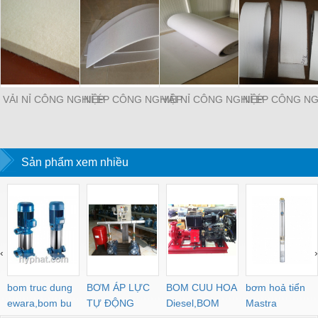
VẢI NỈ CÔNG NGHIỆP
NỈ ÉP CÔNG NGHIỆP
VẢI NỈ CÔNG NGHIỆP
NỈ ÉP CÔNG NG
Sản phẩm xem nhiều
‹
›
bom truc dung
BƠM ÁP LỰC
BOM CUU HOA
bơm hoả tiển
ewara,bom bu
TỰ ĐỘNG
Diesel,BOM
Mastra