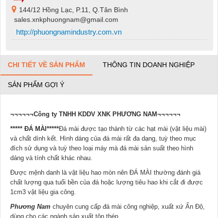
144/12 Hồng Lạc, P.11, Q.Tân Bình
sales.xnkphuongnam@gmail.com
http://phuongnamindustry.com.vn
CHI TIẾT VỀ SẢN PHẨM
THÔNG TIN DOANH NGHIỆP
SẢN PHẨM GỢI Ý
¬¬¬¬¬¬Công ty TNHH KDDV XNK PHƯƠNG NAM¬¬¬¬¬¬
***** ĐÁ MÀI*****
Đá mài được tạo thành từ các hạt mài (vật liệu mài)
và chất dính kết. Hình dáng của đá mài rất đa dạng, tuỳ theo mục
đích sử dụng và tuỳ theo loại máy mà đá mài sản suất theo hình
dáng và tính chất khác nhau.
Được mệnh danh là vật liệu hao mòn nên ĐÁ MÀI thường đánh giá
chất lượng qua tuổi bền của đá hoặc lượng tiêu hao khi cắt đi được
1cm3 vật liệu gia công.
Phương Nam
chuyên cung cấp đá mài công nghiệp, xuất xứ Ấn Độ,
dùng cho các ngành sản xuất tôn thép