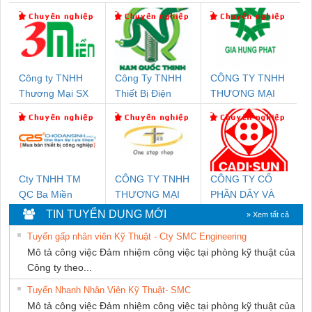
Công ty TNHH
Công Ty TNHH
CÔNG TY TNHH
Thương Mại SX
Thiết Bị Điện
THƯƠNG MẠI
Ba Miền
Nam Quốc Thịnh
DỊCH VỤ KỸ
THUẬT ĐIỆN CƠ
GIA HƯNG
PHÁT
Cty TNHH TM
CÔNG TY TNHH
CÔNG TY CỔ
QC Ba Miền
THƯƠNG MẠI
PHẦN DÂY VÀ
THIÊN ÂN VIỆT
CÁP ĐIỆN
TIN TUYỂN DỤNG MỚI
» Xem tất cả
NAM
THƯỢNG ĐÌNH
Tuyển gấp nhân viên Kỹ Thuật - Cty SMC Engineering
Mô tả công việc Đảm nhiệm công việc tại phòng kỹ thuật của
Công ty theo...
Tuyển Nhanh Nhân Viên Kỹ Thuật- SMC
Mô tả công việc Đảm nhiệm công việc tại phòng kỹ thuật của