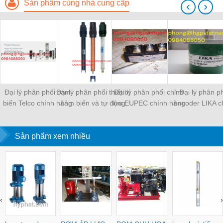
Sản phẩm cùng nhà cung cấp
‹
›
Đại lý phân phối cảm
Đại lý phân phối thiết bị
Đại lý phân phối chỉnh
Đại lý phân p
biến Telco chính hãng
cảm biến và tự động
lưu EUPEC chính hãng
encoder LIKA c
tại VN.
hóa JUMO chính hãng
tại VN.
hãng tại VN
tại VN.
Sản phẩm xem nhiều
‹
›