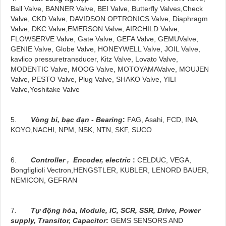
Ball Valve, BANNER Valve, BEI Valve, Butterfly Valves,Check
Valve, CKD Valve, DAVIDSON OPTRONICS Valve, Diaphragm
Valve, DKC Valve,EMERSON Valve, AIRCHILD Valve,
FLOWSERVE Valve, Gate Valve, GEFA Valve, GEMUValve,
GENIE Valve, Globe Valve, HONEYWELL Valve, JOIL Valve,
kavlico pressuretransducer, Kitz Valve, Lovato Valve,
MODENTIC Valve, MOOG Valve, MOTOYAMAValve, MOUJEN
Valve, PESTO Valve, Plug Valve, SHAKO Valve, YILI
Valve,Yoshitake Valve
5
.
Vòng bi, bạc đạn - Bearing
:
FAG, Asahi, FCD, INA,
KOYO,NACHI, NPM, NSK, NTN, SKF, SUCO
6.
Controller , Encoder, electric
:
CELDUC, VEGA,
Bongfiglioli Vectron,HENGSTLER, KUBLER, LENORD BAUER,
NEMICON, GEFRAN
7
.
Tự động hóa, Module, IC, SCR, SSR, Drive, Power
supply, Transitor, Capacitor
:
GEMS SENSORS AND