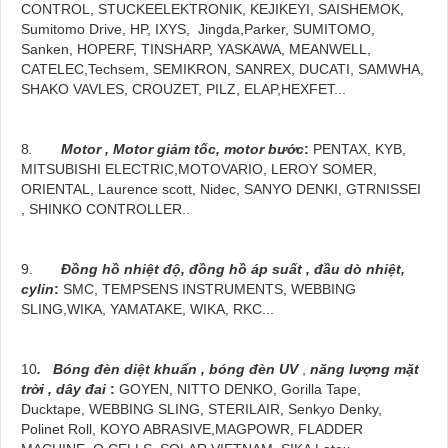
CONTROL, STUCKEELEKTRONIK, KEJIKEYI, SAISHEMOK,
Sumitomo Drive, HP, IXYS, Jingda,Parker, SUMITOMO,
Sanken, HOPERF, TINSHARP, YASKAWA, MEANWELL,
CATELEC,Techsem, SEMIKRON, SANREX, DUCATI, SAMWHA,
SHAKO VAVLES, CROUZET, PILZ, ELAP,HEXFET...
8
.
Motor , Motor giảm tốc, motor bước
:
PENTAX, KYB,
MITSUBISHI ELECTRIC,MOTOVARIO, LEROY SOMER,
ORIENTAL, Laurence scott, Nidec, SANYO DENKI, GTRNISSEI
, SHINKO CONTROLLER..
9.
Đồng hồ nhiệt độ, đồng hồ áp suất , đầu dò nhiệt,
cylin
:
SMC, TEMPSENS INSTRUMENTS, WEBBING
SLING,WIKA, YAMATAKE, WIKA, RKC...
10
. Bóng đèn diệt khuẩn , bóng đèn UV
,
năng lượng mặt
trời , dây đai
:
GOYEN, NITTO DENKO, Gorilla Tape,
Ducktape, WEBBING SLING, STERILAIR, Senkyo Denky,
Polinet Roll, KOYO ABRASIVE,MAGPOWR, FLADDER