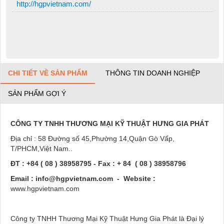
http://hgpvietnam.com/
CHI TIẾT VỀ SẢN PHẨM
THÔNG TIN DOANH NGHIỆP
SẢN PHẨM GỢI Ý
CÔNG TY TNHH THƯƠNG MẠI KỸ THUẬT HƯNG GIA PHÁT
Địa chỉ : 58 Đường số 45,Phường 14,Quận Gò Vấp,
T/PHCM,Việt Nam..
ĐT : +84 ( 08 ) 38958795 - Fax : + 84 ( 08 ) 38958796
Email : info@hgpvietnam.com - Website :
www.hgpvietnam.com
Công ty TNHH Thương Mại Kỹ Thuật Hưng Gia Phát là Đại lý