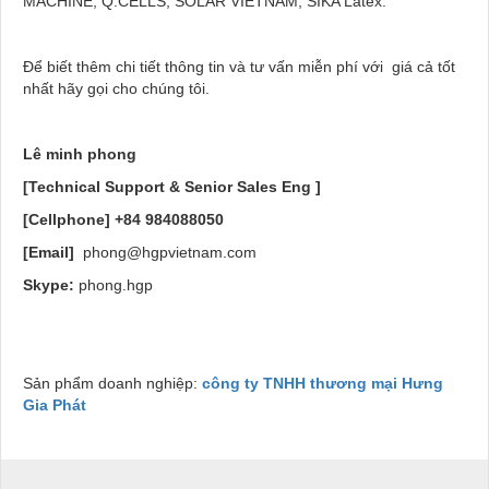
MACHINE, Q.CELLS, SOLAR VIETNAM, SIKA Latex.
Để biết thêm chi tiết thông tin và tư vấn miễn phí với giá cả tốt
nhất hãy gọi cho chúng tôi.
Lê minh phong
[Technical Support & Senior Sales Eng ]
[Cellphone]
+84 984088050
[Email]
phong@hgpvietnam.com
Skype:
phong.hgp
Sản phẩm doanh nghiệp:
công ty TNHH thương mại Hưng
Gia Phát