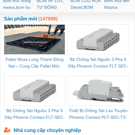
bom truc dung
BƠM ÁP LỰC
BOM CUU HOA
bơm hoả tiển
ewara,bom bu
TỰ ĐỘNG
Diesel,BOM
Mastra
ewara
CHUA CHAY
Sản phẩm mới
(147896)
Pallet Nhựa Long Thành Đồng
Bộ Chống Sét Nguồn 3 Pha 5
Nai – Cung Cấp Pallet Mới,
Dây Phoenix Contact FLT-SEC-
C
Pallet Cũ Giá Tốt
P-T1-3S-264/50-FM - 2909589
Bộ Chống Sét Nguồn 3 Pha 5
Thiết Bị Chống Sét Lan Truyền
B
Dây Phoenix Contact FLT-SEC-
Phoenix Contact PLT-SEC-T3-
P-T1-3S-440/35-FM - 2908264
230-FM-PT - 2907928
Nhà cung cấp chuyên nghiệp