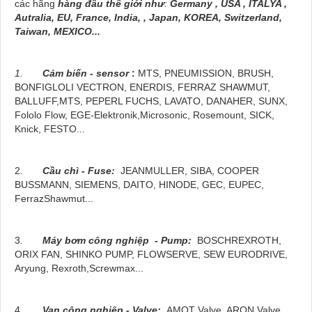
các hãng
hàng đầu thế giới như
:
Germany , USA , ITALYA ,
Autralia, EU, France, India, , Japan, KOREA, Switzerland,
Taiwan, MEXICO...
1.
Cảm biến - sensor
:
MTS, PNEUMISSION, BRUSH,
BONFIGLOLI VECTRON, ENERDIS, FERRAZ SHAWMUT,
BALLUFF,MTS, PEPERL FUCHS, LAVATO, DANAHER, SUNX,
Fololo Flow, EGE-Elektronik,Microsonic, Rosemount, SICK,
Knick, FESTO...
2
.
Cầu chì - Fuse:
JEANMULLER, SIBA, COOPER
BUSSMANN, SIEMENS, DAITO, HINODE, GEC, EUPEC,
FerrazShawmut...
3
.
Máy bơm công nghiệp - Pump:
BOSCHREXROTH,
ORIX FAN, SHINKO PUMP, FLOWSERVE, SEW EURODRIVE,
Aryung, Rexroth,Screwmax...
4.
Van công nghiệp - Valve:
AMOT Valve, ARON Valve,