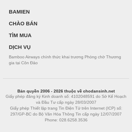
BAMIEN
CHÀO BÁN
TÌM MUA
DỊCH VỤ
Bamboo Airways chính thức khai trương Phòng chờ Thương
gia tại Côn Đảo
Bản quyền 2006 - 2026 thuộc về chodansinh.net
Giấy phép đăng ký Kinh doanh số: 4102048591 do Sở Kế Hoạch
và Đầu Tư cấp ngày 28/03/2007
Giấy phép Thiết lập trang Tin Điện Tử trên Internet (ICP) số:
297/GP-BC do Bộ Văn Hóa Thông Tin cấp ngày 12/07/2007
Phone: 028.6258.3536
Phòng trọ
|
https://bdsgroup.vn
https://kqxs123.com