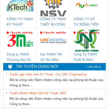
CÔNG TY TNHH
CÔNG TY TNHH
CÔNG TY CP
KỸ THUẬT
THIẾT BỊ CÔNG
TỰ ĐỘNG TIẾN
KTECH VIỆT
NGHIỆP NIHON
HƯNG
NAM
SETSUBI VIỆT
NAM
Công ty TNHH
Cty TNHH TM
Công Ty TNHH
Thương Mại SX
QC Ba Miền
Thiết Bị Điện
Ba Miền
Nam Quốc Thịnh
TIN TUYỂN DỤNG MỚI
» Xem tất cả
Tuyển gấp nhân viên Kỹ Thuật - Cty SMC Engineering
Mô tả công việc Đảm nhiệm công việc tại phòng kỹ thuật của
Công ty theo...
Tuyển Nhanh Nhân Viên Kỹ Thuật- SMC
Mô tả công việc Đảm nhiệm công việc tại phòng kỹ thuật của
Công ty theo...