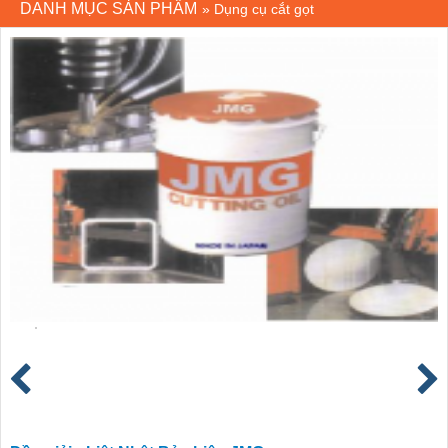
DANH MỤC SẢN PHẨM
»
Dụng cụ cắt gọt