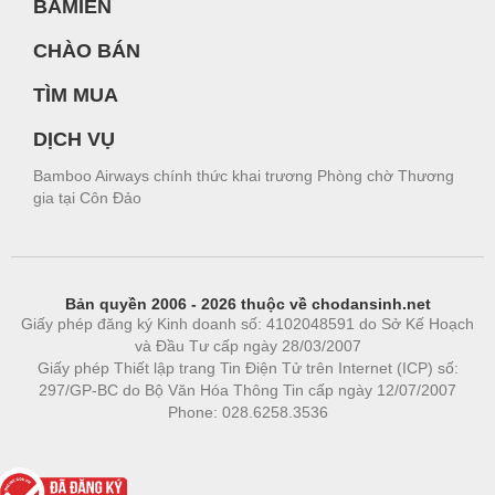
BAMIEN
CHÀO BÁN
TÌM MUA
DỊCH VỤ
Bamboo Airways chính thức khai trương Phòng chờ Thương
gia tại Côn Đảo
Bản quyền 2006 - 2026 thuộc về chodansinh.net
Giấy phép đăng ký Kinh doanh số: 4102048591 do Sở Kế Hoạch
và Đầu Tư cấp ngày 28/03/2007
Giấy phép Thiết lập trang Tin Điện Tử trên Internet (ICP) số:
297/GP-BC do Bộ Văn Hóa Thông Tin cấp ngày 12/07/2007
Phone: 028.6258.3536
Phòng trọ
|
https://bdsgroup.vn
https://kqxs123.com