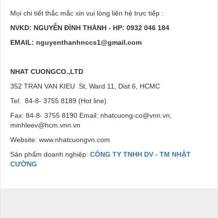
Mọi chi tiết thắc mắc xin vui lòng liên hệ trực tiếp
:
NVKD: NGUYỄN ĐÌNH THÀNH -
HP: 0932 046 184
EMAIL: nguyenthanhnccs1@gmail.com
NHAT CUONGCO.,LTD
352 TRAN VAN KIEU St, Ward 11, Dist 6, HCMC
Tel: 84-8- 3755 8189 (Hot line)
Fax: 84-8- 3755 8190 Email: nhatcuong-co@vnn.vn,
minhleev@hcm.vnn.vn
Website: www.nhatcuongvn.com
Sản phẩm doanh nghiệp:
CÔNG TY TNHH DV - TM NHẬT
CƯỜNG