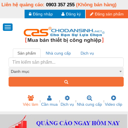
Liên hệ quảng cáo:
0903 357 255
(Không bán hàng)
Đăng nhập
Đăng ký
Đăng sản phẩm
Sản phẩm
Nhà cung cấp
Dịch vụ
Danh mục
Việc làm
Cần mua
Dịch vụ
Nhà cung cấp
Video clip