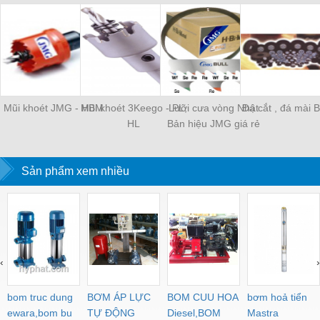
Mũi khoét JMG - HBM
Mũi khoét 3Keego - PL,
Lưỡi cưa vòng Nhật
Đá cắt , đá mài 
HL
Bản hiệu JMG giá rẻ
Sản phẩm xem nhiều
‹
›
bom truc dung
BƠM ÁP LỰC
BOM CUU HOA
bơm hoả tiển
ewara,bom bu
TỰ ĐỘNG
Diesel,BOM
Mastra