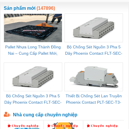
ewara
CHUA CHAY
Sản phẩm mới
(147896)
Pallet Nhựa Long Thành Đồng
Bộ Chống Sét Nguồn 3 Pha 5
Nai – Cung Cấp Pallet Mới,
Dây Phoenix Contact FLT-SEC-
C
Pallet Cũ Giá Tốt
P-T1-3S-264/50-FM - 2909589
Bộ Chống Sét Nguồn 3 Pha 5
Thiết Bị Chống Sét Lan Truyền
B
Dây Phoenix Contact FLT-SEC-
Phoenix Contact PLT-SEC-T3-
P-T1-3S-440/35-FM - 2908264
230-FM-PT - 2907928
Nhà cung cấp chuyên nghiệp