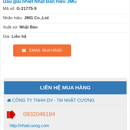
Dầu giải nhiệt Nhật Bản hiệu JMG
Mã số:
G-21775-9
Nhãn hiệu:
JMG Co.,Ltd
Xuất xứ:
Nhật Bản
Giá:
Liên hệ
EMAIL MUA HÀNG
LIÊN HỆ MUA HÀNG
CÔNG TY TNHH DV - TM NHẬT CƯỜNG
0932046184
http://nhatcuong.com