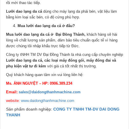
rồi mới thao tác tiếp.
Lưỡi dao lạng da cá
dùng cho máy lạng da phải bén, vật liệu làm
bằng kim loại sắc bén, có độ cứng phù hợp.
Mua lưỡi dao lạng da cá ở đâu?
Mua lưỡi dao lạng da cá ở Đại Đồng Thành,
khách hàng sẽ hài
lòng về chất lượng sản phẩm, đảm bảo tiêu chuẩn quốc tế vì hàng
được chúng tôi nhập khẩu trực tiếp từ Đức.
Công ty tNHH TM DV Đại Đồng Thành là nhà cung cấp chuyên nghiệp
Lưỡi dao lạng da cá, các loại máy đóng gói, máy đóng đai và
phụ kiện vật tư đi kèm
với giá cả tốt nhất thị trường.
Quý khách hàng quan tâm xin vui lòng liên hệ:
Ms. ÁNH NGUYỆT – HP: 0906.389.234
Email:
sales@daidongthanhmachine.com
website:
www.daidongthanhmachine.com
Sản phẩm doanh nghiệp:
CONG TY TNHH TM-DV DAI DONG
THANH