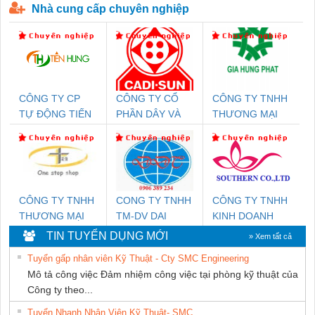
Nhà cung cấp chuyên nghiệp
CÔNG TY CP
CÔNG TY CỔ
CÔNG TY TNHH
TỰ ĐỘNG TIẾN
PHẦN DÂY VÀ
THƯƠNG MẠI
HƯNG
CÁP ĐIỆN
DỊCH VỤ KỸ
THƯỢNG ĐÌNH
THUẬT ĐIỆN CƠ
GIA HƯNG
PHÁT
CÔNG TY TNHH
CONG TY TNHH
CÔNG TY TNHH
THƯƠNG MẠI
TM-DV DAI
KINH DOANH
THIÊN ÂN VIỆT
DONG THANH
DỊCH VỤ XNK
TIN TUYỂN DỤNG MỚI
» Xem tất cả
NAM
PHƯƠNG NAM
Tuyển gấp nhân viên Kỹ Thuật - Cty SMC Engineering
Mô tả công việc Đảm nhiệm công việc tại phòng kỹ thuật của
Công ty theo...
Tuyển Nhanh Nhân Viên Kỹ Thuật- SMC