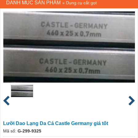
DANH MỤC SẢN PHẨM
»
Dụng cụ cắt gọt
Lưỡi Dao Lạng Da Cá Castle Germany giá tốt
Mã số:
G-299-9325