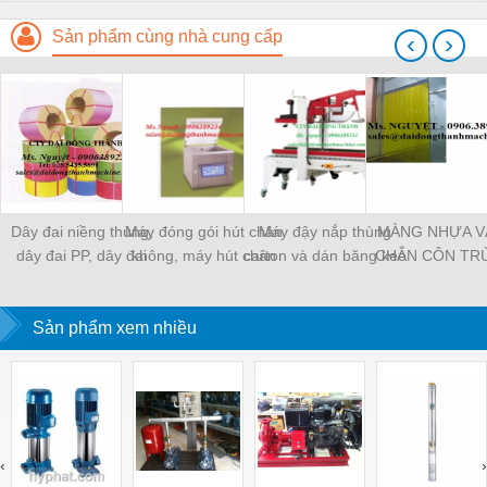
Sản phẩm cùng nhà cung cấp
‹
›
Dây đai niềng thùng,
Máy đóng gói hút chân
Máy đậy nắp thùng
MÀNG NHỰA V
dây đai PP, dây đai
không, máy hút chân
carton và dán băng keo
CHẮN CÔN TR
nhựa
không một buồng hút
tự động
MÀNG CHỊU N
KHO LẠNH, rèm
Sản phẩm xem nhiều
PVC
‹
›