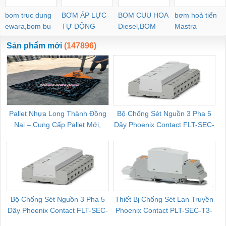
bom truc dung
BƠM ÁP LỰC
BOM CUU HOA
bơm hoả tiển
ewara,bom bu
TỰ ĐỘNG
Diesel,BOM
Mastra
ewara
CHUA CHAY
Sản phẩm mới
(147896)
Pallet Nhựa Long Thành Đồng
Bộ Chống Sét Nguồn 3 Pha 5
Nai – Cung Cấp Pallet Mới,
Dây Phoenix Contact FLT-SEC-
C
Pallet Cũ Giá Tốt
P-T1-3S-264/50-FM - 2909589
Bộ Chống Sét Nguồn 3 Pha 5
Thiết Bị Chống Sét Lan Truyền
B
Dây Phoenix Contact FLT-SEC-
Phoenix Contact PLT-SEC-T3-
P-T1-3S-440/35-FM - 2908264
230-FM-PT - 2907928