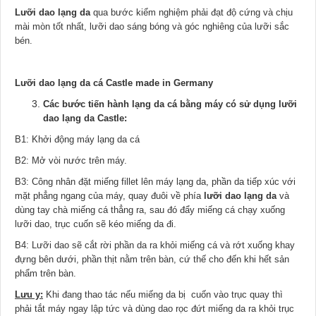
Lưỡi dao lạng da
qua bước kiểm nghiệm phải đạt độ cứng và chịu
mài mòn tốt nhất, lưỡi dao sáng bóng và góc nghiêng của lưỡi sắc
bén.
Lưỡi dao lạng da cá Castle made in Germany
Các bước tiến hành lạng da cá bằng máy có sử dụng lưỡi
dao lạng da Castle:
B1: Khởi động máy lạng da cá
B2: Mở vòi nước trên máy.
B3: Công nhân đặt miếng fillet lên máy lạng da, phần da tiếp xúc với
mặt phẳng ngang của máy, quay đuôi về phía
lưỡi dao lạng da
và
dùng tay chà miếng cá thẳng ra, sau đó đẩy miếng cá chạy xuống
lưỡi dao, trục cuốn sẽ kéo miếng da đi.
B4: Lưỡi dao sẽ cắt rời phần da ra khỏi miếng cá và rớt xuống khay
đựng bên dưới, phần thịt nằm trên bàn, cứ thế cho đến khi hết sản
phẩm trên bàn.
Lưu y:
Khi đang thao tác nếu miếng da bị cuốn vào trục quay thì
phải tắt máy ngay lập tức và dùng dao rọc đứt miếng da ra khỏi trục