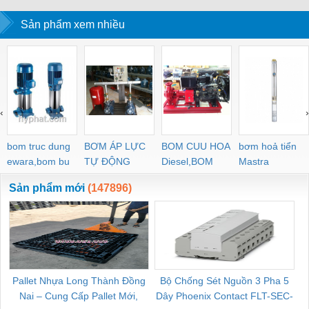
Sản phẩm xem nhiều
‹
›
bom truc dung
BƠM ÁP LỰC
BOM CUU HOA
bơm hoả tiển
ewara,bom bu
TỰ ĐỘNG
Diesel,BOM
Mastra
ewara
CHUA CHAY
Sản phẩm mới
(147896)
Pallet Nhựa Long Thành Đồng
Bộ Chống Sét Nguồn 3 Pha 5
Nai – Cung Cấp Pallet Mới,
Dây Phoenix Contact FLT-SEC-
C