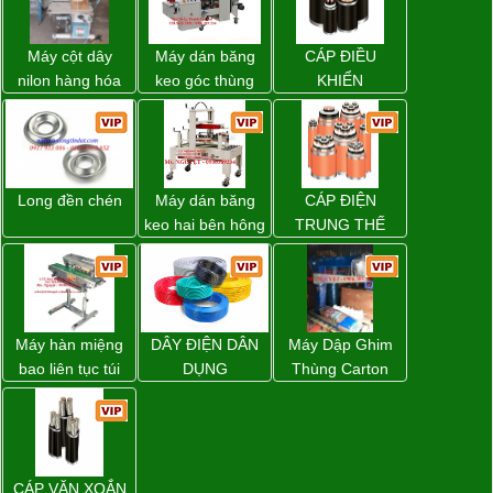
Máy cột dây
Máy dán băng
CÁP ĐIỀU
nilon hàng hóa
keo góc thùng
KHIỂN
model CY-100
carton giá tốt
Đồng Nai
Long đền chén
Máy dán băng
CÁP ĐIỆN
keo hai bên hông
TRUNG THẾ
thùng carton
WP-5050SA giá
rẻ Miền Nam
Máy hàn miệng
DÂY ĐIỆN DÂN
Máy Dập Ghim
bao liên tục túi
DỤNG
Thùng Carton
nằm nghiêng.
Wp-1200 Chính
Hãng Đài Loan
CÁP VẶN XOẮN