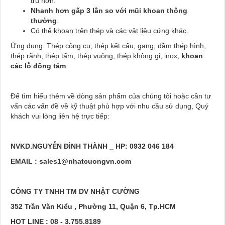
tru hơn.
Nhanh hơn gấp 3 lần so với mũi khoan thông
thường
.
Có thể khoan trên thép và các vật liệu cứng khác.
Ứng dụng: Thép công cụ, thép kết cấu, gang, dầm thép hình,
thép rãnh, thép tấm, thép vuông, thép không gỉ, inox,
khoan
các lỗ đồng tâm
.
Để tìm hiểu thêm về dòng sản phẩm của chúng tôi hoặc cần tư
vấn các vấn đề về kỹ thuật phù hợp với nhu cầu sử dụng, Quý
khách vui lòng liên hệ trực tiếp:
NVKD.NGUYỄN ĐÌNH THÀNH _ HP: 0932 046 184
EMAIL : sales1@nhatcuongvn.com
CÔNG TY TNHH TM DV NHẬT CƯỜNG
352 Trần Văn Kiểu , Phường 11, Quận 6, Tp.HCM
HOT LINE : 08 - 3.755.8189