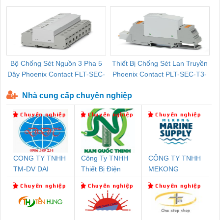
Pallet Cũ Giá Tốt
P-T1-3S-264/50-FM - 2909589
Bộ Chống Sét Nguồn 3 Pha 5
Thiết Bị Chống Sét Lan Truyền
B
Dây Phoenix Contact FLT-SEC-
Phoenix Contact PLT-SEC-T3-
P-T1-3S-440/35-FM - 2908264
230-FM-PT - 2907928
Nhà cung cấp chuyên nghiệp
CONG TY TNHH
Công Ty TNHH
CÔNG TY TNHH
TM-DV DAI
Thiết Bị Điện
MEKONG
DONG THANH
Nam Quốc Thịnh
MARINE
SUPPLY