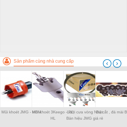
Sản phẩm cùng nhà cung cấp
‹
›
Mũi khoét JMG - HBM
Mũi khoét 3Keego - PL,
Lưỡi cưa vòng Nhật
Đá cắt , đá mài 
HL
Bản hiệu JMG giá rẻ