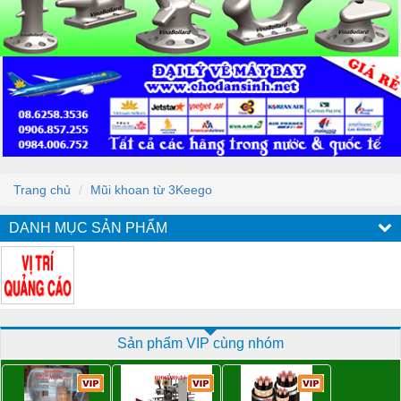
Trang chủ
Mũi khoan từ 3Keego
DANH MỤC SẢN PHẨM
Sản phẩm VIP cùng nhóm