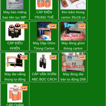
Máy hàn miệng
CÁP ĐIỆN
Kim bấm thùng
bao liên tục WP-
TRUNG THẾ
carton 35x18 có
1200V chính
sẵn giá rẻ toàn
hãng giá tốt
quốc
CÁP ĐIỀU
Máy Dập Ghim
Máy đóng ghim
KHIỂN
Thùng Carton
thùng carton
Wp-1200 Chính
dùng khí nén giá
Hãng Đài Loan
tốt
Máy đai niềng
CÁP VẶN XOẮN
Máy đóng đai
thùng tự động
ABC BỌC CÁCH
bán tự động D56
DBA-80A Đài
ĐIỆN XLPE
Strapack
Loan giá rẻ
CÁP CHẬM