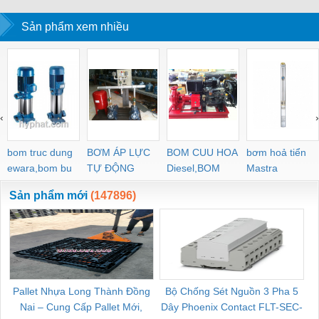
Sản phẩm xem nhiều
‹
›
bom truc dung
BƠM ÁP LỰC
BOM CUU HOA
bơm hoả tiển
ewara,bom bu
TỰ ĐỘNG
Diesel,BOM
Mastra
ewara
CHUA CHAY
Sản phẩm mới
(147896)
Pallet Nhựa Long Thành Đồng
Bộ Chống Sét Nguồn 3 Pha 5
Nai – Cung Cấp Pallet Mới,
Dây Phoenix Contact FLT-SEC-
C