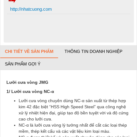
http://nhatcuong.com
CHI TIẾT VỀ SẢN PHẨM
THÔNG TIN DOANH NGHIỆP
SẢN PHẨM GỢI Ý
Lưỡi cưa vòng JMG
1/ Lưỡi cưa vòng NC-
α
Lưỡi cưa vòng chuyên dùng NC-α sản xuất từ thép hợp
kim 42 đặc biệt “HSS High Speed Steel” qua công nghệ
xử lý nhiệt hiện đại, giúp tạo độ bền tuyệt vời và độ cứng
cao cho lưỡi cưa.
NC-α là lưỡi cưa vòng lý tưởng nhất để cắt các loại thép
mềm, thép kết cấu và các vật liệu kim loại màu.