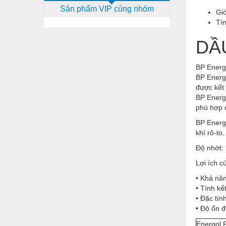
Sản phẩm VIP cùng nhóm
Dịch vụ - Thi công
Gi
Tín
Điện công nghiệp
DẦ
Điện gia dụng
Điện Lạnh
BP Energ
BP Energo
Đóng tàu Thiết bị
được kết 
BP Energo
Đúc chính xác Thiết bị
phù hợp c
Dụng cụ cầm tay
BP Energ
khí rô-to.
Dụng cụ cắt gọt
Độ nhớt:
Dụng cụ điện
Lợi ích 
Dụng cụ đo
• Khả nă
• Tính kế
Gỗ - Trang thiết bị
• Đặc tín
• Độ ổn đ
Hàn cắt - Thiết bị
Energol 