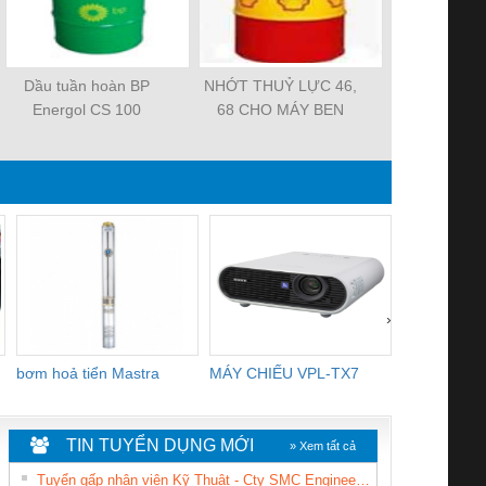
Dầu tuần hoàn BP
NHỚT THUỶ LỰC 46,
Dầu nhớt B
Energol CS 100
68 CHO MÁY BEN
nhớt thủ
›
bơm hoả tiển Mastra
MÁY CHIẾU VPL-TX7
BOM DINH
WHITE
TIN TUYỂN DỤNG MỚI
» Xem tất cả
Tuyển gấp nhân viên Kỹ Thuật - Cty SMC Engineering