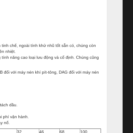
inh chế, ngoài tính khử nhũ tốt sẵn có, chúng còn
ền nhiệt.
 tính năng cao loại lưu động và cố định. Chúng cũng
 đối với máy nén khí pít-tông, DAG đối với máy nén
tách dầu.
hi phí vận hành.
áy nổ.
32
46
68
100