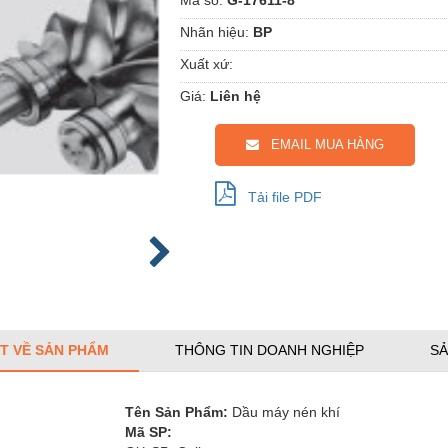
Nhãn hiệu:
BP
Xuất xứ:
Giá:
Liên hệ
EMAIL MUA HÀNG
Tải file PDF
ẾT VỀ SẢN PHẨM
THÔNG TIN DOANH NGHIỆP
SẢ
T
ên Sản Phẩm:
Dầu máy nén khí
Mã SP: