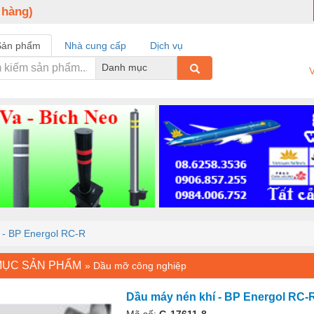
 hàng)
Sản phẩm
Nhà cung cấp
Dịch vụ
Danh mục
V
 - BP Energol RC-R
MỤC SẢN PHẨM
»
Dầu mỡ công nghiệp
Dầu máy nén khí - BP Energol RC-
Mã số:
G-17611-8