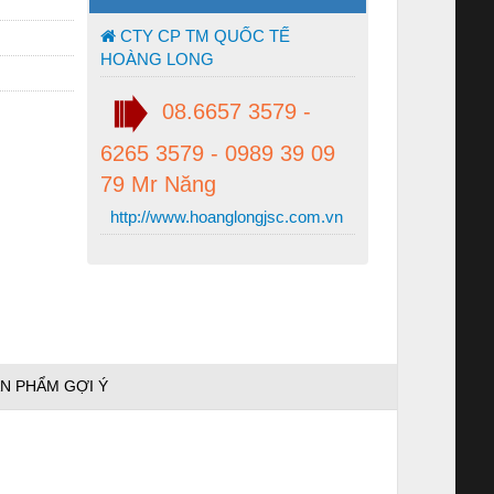
CTY CP TM QUỐC TẾ
HOÀNG LONG
08.6657 3579 -
6265 3579 - 0989 39 09
79 Mr Năng
http://www.hoanglongjsc.com.vn
N PHẨM GỢI Ý