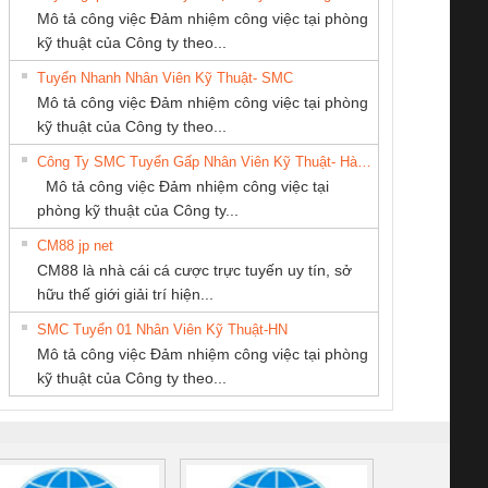
Mô tả công việc Đảm nhiệm công việc tại phòng
kỹ thuật của Công ty theo...
Tuyển Nhanh Nhân Viên Kỹ Thuật- SMC
Công ty TNHH
CONG TY TNHH
CÔNG TY TNHH
 Le An Toàn
Bộ giám sát chuỗi
Bộ giám sát dòng
Bộ ng
Mô tả công việc Đảm nhiệm công việc tại phòng
Thương Mại SX Ba
TM-DV DAI DONG
KINH DOANH
enix Contact
tấm pin
điện chuỗi
ray W
kỹ thuật của Công ty theo...
Miền
THANH
DỊCH VỤ XNK
6960 – PSR-
TRANSCLINIC 16I+
TRANSCLINIC 16I+
BAS 
Công Ty SMC Tuyển Gấp Nhân Viên Kỹ Thuật- Hà Nội
PHƯƠNG NAM
SCP-
1K5 L (2433950000)
(2008130000)
(28
Mô tả công việc Đảm nhiệm công việc tại
/FSP/2X1/1X2
phòng kỹ thuật của Công ty...
CM88 jp net
Công Ty TNHH
CÔNG TY CP TỰ
CÔNG TY CỔ
CM88 là nhà cái cá cược trực tuyến uy tín, sở
hiết Bị Điện Nam
ĐỘNG TIẾN
PHẦN TỰ ĐỘNG
iám sát chuỗi
Bộ chỉnh lưu nguồn
Nẹp nhôm chống
Bộ c
hữu thế giới giải trí hiện...
Quốc Thịnh
HƯNG
TIẾN HƯNG
tấm pin
điện TRANSCLINIC
trơn Đà Nẵng
giám 
SMC Tuyển 01 Nhân Viên Kỹ Thuật-HN
SCLINIC 16I+
BKE 1K5.4
Sola
Mô tả công việc Đảm nhiệm công việc tại phòng
 (2502520000)
(7791400879)2. Giá
TRAN
kỹ thuật của Công ty theo...
1K5.4