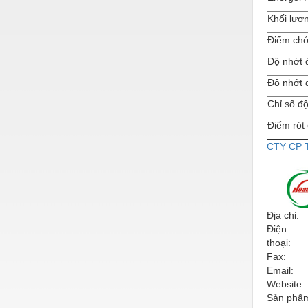
Hóa chất-Trang thiết bị
Khối lượ
Kệ công nghiệp
Điểm chớ
Khí nén - Thiết bị
Độ nhớt 
Khuôn mẫu - Phụ tùng
Độ
nh
ớ
t
Lọc công nghiệp
Chỉ số đ
Điểm rót
Máy công cụ - Phụ tùng
CTY CP
Mỏ - Trang thiết bị
Mô tơ - Hộp số
Môi trường - Thiết bị
Địa chỉ:
Nâng hạ - Trang thiết bị
Điện
thoại:
Nội - Ngoại thất - văn phòng
Fax:
Email:
Nồi hơi - Trang thiết bị
Website:
Sản phẩm
Nông nghiệp - Thiết bị