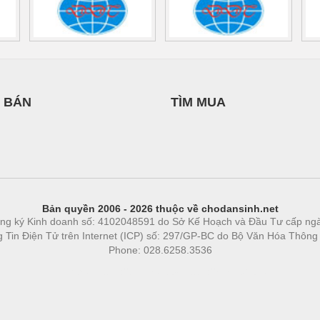
 BÁN
TÌM MUA
Bản quyền 2006 - 2026 thuộc về chodansinh.net
ng ký Kinh doanh số: 4102048591 do Sở Kế Hoạch và Đầu Tư cấp ng
ng Tin Điện Tử trên Internet (ICP) số: 297/GP-BC do Bộ Văn Hóa Thông
Phone: 028.6258.3536
Phòng trọ
|
https://bdsgroup.vn
https://kqxs123.com