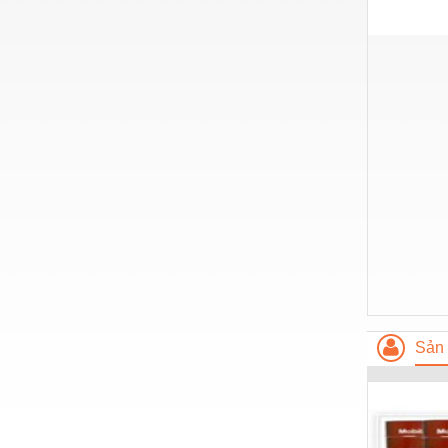
Nước-Vật tư thiết bị
Phốt cơ khí
Sắt, thép, inox các loại
Thí nghiệm-Trang thiết bị
Thiết bị chiếu sáng
Thiết bị chống sét
Thiết bị an ninh
Thiết bị công nghiệp
Thiết bị công trình
Sản 
Thiết bị điện
Thiết bị giáo dục
Thiết bị khác