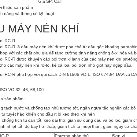
Giá SP: Call
ới thiệu sản phẩm
h năng và thông số kỹ thuật
U MÁY NÉN KHÍ
ol RC-R
l RC-R là dầu máy nén khí được pha chế từ dầu gốc khoáng paraphin t
hợp với các chất phụ gia để tăng cường tính năng chống ô-xi hóa và b
l RC-R được khuyến cáo bôi trơn xi lanh của các máy nén khí pít-tông
ho các máy nén khí rô-to, kể cả loại bôi trơn nhỏ giọt hay ngập dầu.
ol RC-R phù hợp với qui cách DIN 51506 VD-L; ISO 6743/4 DAA và DAB
 ISO VG 32, 46, 68,100
của sản phẩm:
ng tách nước và chống tạo nhũ tương tốt, ngăn ngừa tắc nghẽn các bộ 
t tụ tuyệt hảo khiến cho dầu ít bị kéo theo khí nén
h chống tích tụ cặn tốt, kéo dài thời gian sử dụng dầu và bộ lọc, giảm c
ịnh nhiệt tốt, độ bay hơi thấp, giảm tích tụ muội than, giảm nguy cơ ch
RC-R
Phương pháp thử
Đơn vị