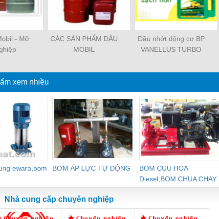
obil - Mỡ
CÁC SẢN PHẨM DẦU
Dầu nhớt động cơ BP
ghiệp
MOBIL
VANELLUS TURBO
15W-40, 20W-50 CF-
4/SF
ẩm xem nhiều
dung ewara,bom
BƠM ÁP LỰC TỰ ĐỘNG
BOM CUU HOA
Diesel,BOM CHUA CHAY
Nhà cung cấp chuyên nghiệp