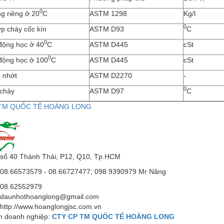
0
ng riêng ở 20
C
ASTM 1298
Kg/l
0
p cháy cốc kín
ASTM D93
C
0
động học ở 40
C
ASTM D445
cSt
0
độ
ng h
ọ
c
ở 100
C
ASTM D445
cSt
ộ nhớt
ASTM D2270
-
0
 chảy
ASTM D97
C
 TM QUỐC TẾ HOÀNG LONG
số 40 Thành Thái, P12, Q10, Tp.HCM
08.66573579 - 08.66727477; 098 9390979 Mr Năng
08.62552979
daunhothoanglong@gmail.com
http://www.hoanglongjsc.com.vn
 doanh nghiệp:
CTY CP TM QUỐC TẾ HOÀNG LONG