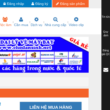
Đăng nhập
Đăng ký
Đăng sản phẩm
Tin tức
iệc làm
Cần mua
Dịch vụ
Nhà cung cấp
Video clip
Quy
định
Bảng
giá QC
R
LIÊN HỆ MUA HÀNG