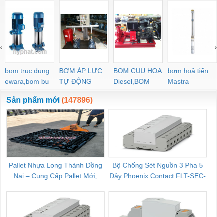
‹
›
bom truc dung
BƠM ÁP LỰC
BOM CUU HOA
bơm hoả tiển
ewara,bom bu
TỰ ĐỘNG
Diesel,BOM
Mastra
ewara
CHUA CHAY
Sản phẩm mới
(147896)
Pallet Nhựa Long Thành Đồng
Bộ Chống Sét Nguồn 3 Pha 5
Nai – Cung Cấp Pallet Mới,
Dây Phoenix Contact FLT-SEC-
C
Pallet Cũ Giá Tốt
P-T1-3S-264/50-FM - 2909589