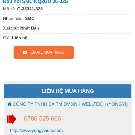
Đầu nối SMC KQ2UD 06-02S
Mã số:
G-33341-323
Nhãn hiệu:
SMC
Xuất xứ:
Nhật Bản
Giá:
Liên hệ
EMAIL MUA HÀNG
LIÊN HỆ MUA HÀNG
CÔNG TY TNHH SX TM DV XNK WELLTECH (YONGYI)
0786 525 666
http://www.yongyiauto.com