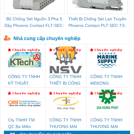
Bộ Chống Sét Nguồn 3 Pha 5
Thiết Bị Chống Sét Lan Truyền
B
Dây Phoenix Contact FLT-SEC-
Phoenix Contact PLT-SEC-T3-
P-T1-3S-440/35-FM - 2908264
230-FM-PT - 2907928
Nhà cung cấp chuyên nghiệp
CÔNG TY TNHH
CÔNG TY TNHH
CÔNG TY TNHH
KỸ THUẬT
THIẾT BỊ CÔNG
MEKONG
KTECH VIỆT
NGHIỆP NIHON
MARINE
NAM
SETSUBI VIỆT
SUPPLY
NAM
Cty TNHH TM
CÔNG TY TNHH
CÔNG TY TNHH
QC Ba Miền
THƯƠNG MẠI
THƯƠNG MẠI
THIÊN ÂN VIỆT
DỊCH VỤ KỸ