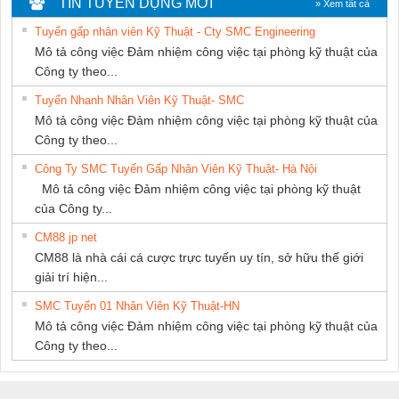
TIN TUYỂN DỤNG MỚI
» Xem tất cả
NAM
THUẬT ĐIỆN CƠ
Tuyển gấp nhân viên Kỹ Thuật - Cty SMC Engineering
GIA HƯNG
Mô tả công việc Đảm nhiệm công việc tại phòng kỹ thuật của
PHÁT
Công ty theo...
Tuyển Nhanh Nhân Viên Kỹ Thuật- SMC
Mô tả công việc Đảm nhiệm công việc tại phòng kỹ thuật của
Công ty theo...
Công Ty SMC Tuyển Gấp Nhân Viên Kỹ Thuật- Hà Nội
Mô tả công việc Đảm nhiệm công việc tại phòng kỹ thuật
của Công ty...
CM88 jp net
CM88 là nhà cái cá cược trực tuyến uy tín, sở hữu thế giới
giải trí hiện...
SMC Tuyển 01 Nhân Viên Kỹ Thuật-HN
Mô tả công việc Đảm nhiệm công việc tại phòng kỹ thuật của
Công ty theo...