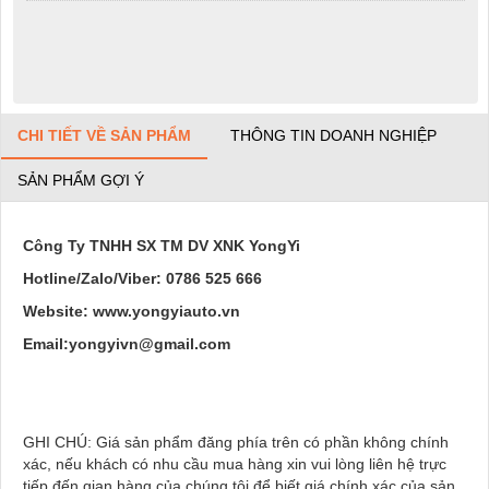
CHI TIẾT VỀ SẢN PHẨM
THÔNG TIN DOANH NGHIỆP
SẢN PHẨM GỢI Ý
Công Ty TNHH SX TM DV XNK YongYi
Hotline/Zalo/Viber:
0786 525 666
Website: www.yongyiauto.vn
Email:yongyivn@gmail.com
GHI CHÚ: Giá sản phẩm đăng phía trên có phần không chính
xác, nếu khách có nhu cầu mua hàng xin vui lòng liên hệ trực
tiếp đến gian hàng của chúng tôi để biết giá chính xác của sản