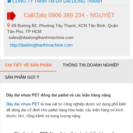
CONG TY TNHH TM-DV DAI DONG THANH
Call/Zalo 0906 389 234 - NGUYỆT
69 Đường B2, Phường Tây Thạnh, KCN Tân Bình, Quận
Tân Phú, TP HCM
sales@daidongthanhmachine.com
http://daidongthanhmachine.com
CHI TIẾT VỀ SẢN PHẨM
THÔNG TIN DOANH NGHIỆP
SẢN PHẨM GỢI Ý
Dây đai nhựa PET đóng đai pallet và các kiện hàng nặng
Dây đai nhựa PET
là loại vật tư công nghiệp được sử dụng phổ biến
để đóng đai cố định cho pallet hàng hóa hoặc các kiện hàng có kích
thước lớn, cồng kềnh và trọng lượng nặng.