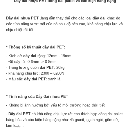
Dây đai nhựa PET đóng đai pallet và các kiện hàng nặng
Dây đai nhựa PET
đang dần thay thế cho các loại
dây đai
khác do
các tính năng vượt trội của nó như độ bền cao, khả năng chịu lực và
chịu nhiệt rất tốt.
* Thông số kỹ thuật dây đai PET:
- Kích cỡ
dây đai
rộng: 12mm - 19mm
- Độ dày từ: 0.6mm -> 0.8mm
- Trọng lượng cuộn
đai PET
: 20kg
- khả năng chịu lực: 2300 – 6200N
- Màu sắc
dây đai PET
: xanh lá
* Tính năng của
Dây đai nhựa PET
- Không bị ảnh hưởng bởi yếu tố môi trường hoặc thời tiết
-
Dây đai PET
có khả năng chịu lực rất cao thích hợp đóng đai pallet
hàng hóa và các kiện hàng nặng như đá granit, gạch ngói, gốm sứ,
kim loại,...