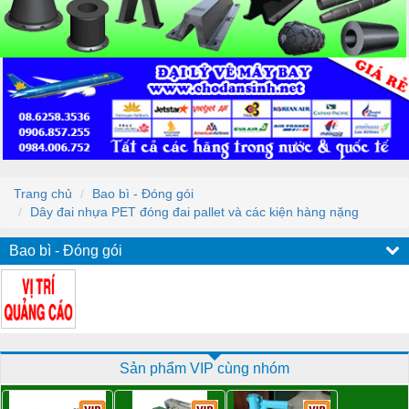
Trang chủ
Bao bì - Đóng gói
Dây đai nhựa PET đóng đai pallet và các kiện hàng nặng
Bao bì - Đóng gói
Sản phẩm VIP cùng nhóm