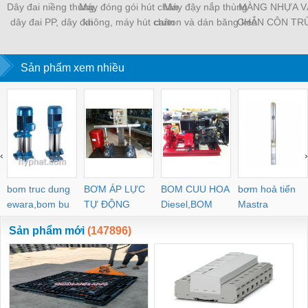
Dây đai niềng thùng,
Máy đóng gói hút chân
Máy đậy nắp thùng
MÀNG NHỰA V
dây đai PP, dây đai
không, máy hút chân
carton và dán băng keo
CHẮN CÔN TR
nhựa
không một buồng hút
tự động
MÀNG CHỊU N
KHO LẠNH, rèm
Sản phẩm xem nhiều
PVC
‹
›
bom truc dung
BƠM ÁP LỰC
BOM CUU HOA
bơm hoả tiển
ewara,bom bu
TỰ ĐỘNG
Diesel,BOM
Mastra
ewara
CHUA CHAY
Sản phẩm mới
(147896)