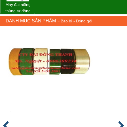
Máy đai niềng
thùng tự động
DBA-200 giá tốt
DANH MỤC SẢN PHẨM
»
Bao bì - Đóng gói