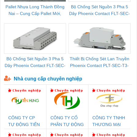
Pallet Nhựa Long Thành Đồng
Bộ Chống Sét Nguồn 3 Pha 5
Nai – Cung Cấp Pallet Mới,
Dây Phoenix Contact FLT-SEC-
C
Pallet Cũ Giá Tốt
P-T1-3S-264/50-FM - 2909589
Bộ Chống Sét Nguồn 3 Pha 5
Thiết Bị Chống Sét Lan Truyền
B
Dây Phoenix Contact FLT-SEC-
Phoenix Contact PLT-SEC-T3-
P-T1-3S-440/35-FM - 2908264
230-FM-PT - 2907928
Nhà cung cấp chuyên nghiệp
CÔNG TY CP
CÔNG TY CỔ
CÔNG TY TNHH
TỰ ĐỘNG TIẾN
PHẦN TỰ ĐỘNG
THƯƠNG MẠI
HƯNG
TIẾN HƯNG
THIÊN ÂN VIỆT