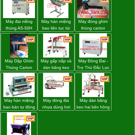
Máy đai niềng
Máy hàn miệng
Máy đóng ghim
thùng AS-50H
bao liên tục túi
thùng carton
Wellpack
nằm nghiêng.
dùng khí nén giá
tốt
Máy Dập Ghim
Máy gấp nắp và
Máy Đóng Đai -
Thùng Carton
dán băng keo
Trợ Thủ Đắc Lực
Wp-1200 Chính
thùng carton tự
Cho Mọi Doanh
Hãng Đài Loan
động WP-5050F
Nghiệp Trong
giá rẻ
Khâu Đóng Gói
Máy hàn miệng
Máy đóng đai
Máy dán băng
bao bán tự động
nhựa dùng hơi
keo hai bên hông
nhập khẩu
khí nén WP-20
thùng carton
Taiwan
WP-5050SA giá
rẻ Miền Nam