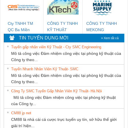
NAM
Cty TNHH TM
CÔNG TY TNHH
CÔNG TY TNHH
QC Ba Miền
KỸ THUẬT
MEKONG
KTECH VIỆT
MARINE
TIN TUYỂN DỤNG MỚI
» Xem tất cả
NAM
SUPPLY
Tuyển gấp nhân viên Kỹ Thuật - Cty SMC Engineering
Mô tả công việc Đảm nhiệm công việc tại phòng kỹ thuật của
Công ty theo...
Tuyển Nhanh Nhân Viên Kỹ Thuật- SMC
Mô tả công việc Đảm nhiệm công việc tại phòng kỹ thuật của
Công ty theo...
Công Ty SMC Tuyển Gấp Nhân Viên Kỹ Thuật- Hà Nội
Mô tả công việc Đảm nhiệm công việc tại phòng kỹ thuật
của Công ty...
CM88 jp net
CM88 là nhà cái cá cược trực tuyến uy tín, sở hữu thế giới
giải trí hiện...