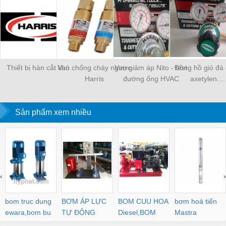
Thiết bị hàn cắt khò
Van chống cháy ngược
Van giảm áp Nito - test
Đồng hồ gió đá 
Harris
đường ống HVAC
axetylen....
Sản phẩm xem nhiều
‹
›
bom truc dung
BƠM ÁP LỰC
BOM CUU HOA
bơm hoả tiển
ewara,bom bu
TỰ ĐỘNG
Diesel,BOM
Mastra
ewara
CHUA CHAY