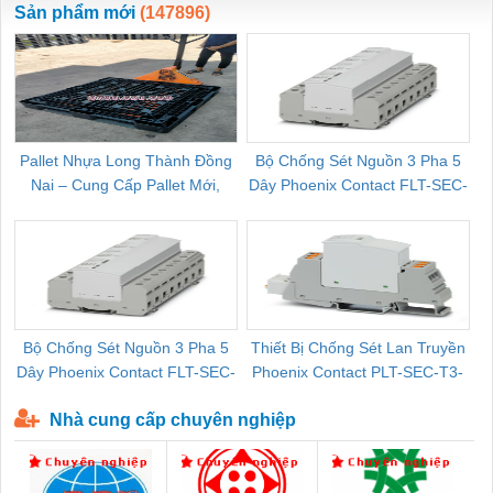
Sản phẩm mới
(147896)
Pallet Nhựa Long Thành Đồng
Bộ Chống Sét Nguồn 3 Pha 5
Nai – Cung Cấp Pallet Mới,
Dây Phoenix Contact FLT-SEC-
C
Pallet Cũ Giá Tốt
P-T1-3S-264/50-FM - 2909589
Bộ Chống Sét Nguồn 3 Pha 5
Thiết Bị Chống Sét Lan Truyền
B
Dây Phoenix Contact FLT-SEC-
Phoenix Contact PLT-SEC-T3-
P-T1-3S-440/35-FM - 2908264
230-FM-PT - 2907928
Nhà cung cấp chuyên nghiệp