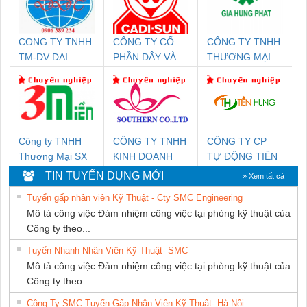
CONG TY TNHH
CÔNG TY CỔ
CÔNG TY TNHH
TM-DV DAI
PHẦN DÂY VÀ
THƯƠNG MẠI
DONG THANH
CÁP ĐIỆN
DỊCH VỤ KỸ
THƯỢNG ĐÌNH
THUẬT ĐIỆN CƠ
GIA HƯNG
PHÁT
Công ty TNHH
CÔNG TY TNHH
CÔNG TY CP
Thương Mại SX
KINH DOANH
TỰ ĐỘNG TIẾN
Ba Miền
DỊCH VỤ XNK
HƯNG
TIN TUYỂN DỤNG MỚI
» Xem tất cả
PHƯƠNG NAM
Tuyển gấp nhân viên Kỹ Thuật - Cty SMC Engineering
Mô tả công việc Đảm nhiệm công việc tại phòng kỹ thuật của
Công ty theo...
Tuyển Nhanh Nhân Viên Kỹ Thuật- SMC
Mô tả công việc Đảm nhiệm công việc tại phòng kỹ thuật của
Công ty theo...
Công Ty SMC Tuyển Gấp Nhân Viên Kỹ Thuật- Hà Nội