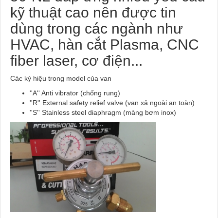
kỹ thuật cao nên được tin
dùng trong các ngành như
HVAC, hàn cắt Plasma, CNC
fiber laser, cơ điện...
Các ký hiệu trong model của van
''A'' Anti vibrator (chống rung)
''R'' External safety relief valve (van xả ngoài an toàn)
''S'' Stainless steel diaphragm (màng bơm inox)