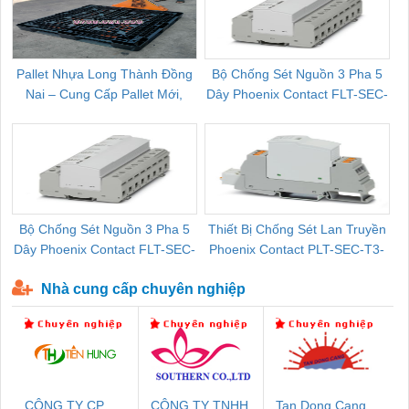
Pallet Nhựa Long Thành Đồng
Bộ Chống Sét Nguồn 3 Pha 5
Nai – Cung Cấp Pallet Mới,
Dây Phoenix Contact FLT-SEC-
C
Pallet Cũ Giá Tốt
P-T1-3S-264/50-FM - 2909589
Bộ Chống Sét Nguồn 3 Pha 5
Thiết Bị Chống Sét Lan Truyền
B
Dây Phoenix Contact FLT-SEC-
Phoenix Contact PLT-SEC-T3-
P-T1-3S-440/35-FM - 2908264
230-FM-PT - 2907928
Nhà cung cấp chuyên nghiệp
CÔNG TY CP
CÔNG TY TNHH
Tan Dong Cang