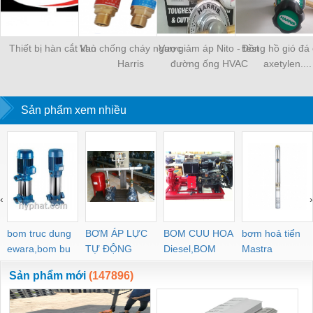
Thiết bị hàn cắt khò
Van chống cháy ngược
Van giảm áp Nito - test
Đồng hồ gió đá 
Harris
đường ống HVAC
axetylen....
Sản phẩm xem nhiều
‹
›
bom truc dung
BƠM ÁP LỰC
BOM CUU HOA
bơm hoả tiển
ewara,bom bu
TỰ ĐỘNG
Diesel,BOM
Mastra
ewara
CHUA CHAY
Sản phẩm mới
(147896)