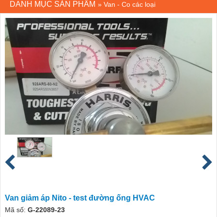
DANH MỤC SẢN PHẨM
»
Van - Co các loại
Van giảm áp Nito - test đường ống HVAC
Mã số:
G-22089-23