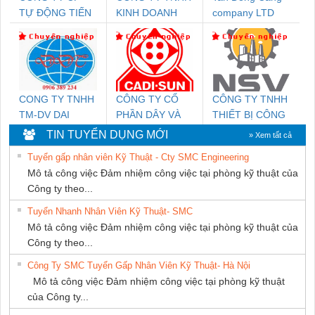
TỰ ĐỘNG TIẾN
KINH DOANH
company LTD
HƯNG
DỊCH VỤ XNK
PHƯƠNG NAM
CONG TY TNHH
CÔNG TY CỔ
CÔNG TY TNHH
TM-DV DAI
PHẦN DÂY VÀ
THIẾT BỊ CÔNG
DONG THANH
CÁP ĐIỆN
NGHIỆP NIHON
TIN TUYỂN DỤNG MỚI
» Xem tất cả
THƯỢNG ĐÌNH
SETSUBI VIỆT
Tuyển gấp nhân viên Kỹ Thuật - Cty SMC Engineering
NAM
Mô tả công việc Đảm nhiệm công việc tại phòng kỹ thuật của
Công ty theo...
Tuyển Nhanh Nhân Viên Kỹ Thuật- SMC
Mô tả công việc Đảm nhiệm công việc tại phòng kỹ thuật của
Công ty theo...
Công Ty SMC Tuyển Gấp Nhân Viên Kỹ Thuật- Hà Nội
Mô tả công việc Đảm nhiệm công việc tại phòng kỹ thuật
của Công ty...