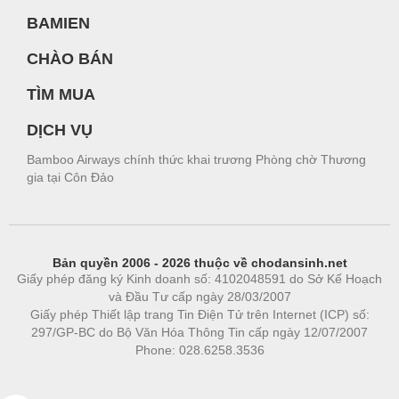
BAMIEN
CHÀO BÁN
TÌM MUA
DỊCH VỤ
Bamboo Airways chính thức khai trương Phòng chờ Thương
gia tại Côn Đảo
Bản quyền 2006 - 2026 thuộc về chodansinh.net
Giấy phép đăng ký Kinh doanh số: 4102048591 do Sở Kế Hoạch
và Đầu Tư cấp ngày 28/03/2007
Giấy phép Thiết lập trang Tin Điện Tử trên Internet (ICP) số:
297/GP-BC do Bộ Văn Hóa Thông Tin cấp ngày 12/07/2007
Phone: 028.6258.3536
Phòng trọ
|
https://bdsgroup.vn
https://kqxs123.com