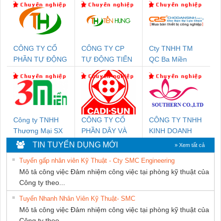
CÔNG TY CỔ
CÔNG TY CP
Cty TNHH TM
PHẦN TỰ ĐỘNG
TỰ ĐỘNG TIẾN
QC Ba Miền
TIẾN HƯNG
HƯNG
Công ty TNHH
CÔNG TY CỔ
CÔNG TY TNHH
Thương Mại SX
PHẦN DÂY VÀ
KINH DOANH
Ba Miền
CÁP ĐIỆN
DỊCH VỤ XNK
TIN TUYỂN DỤNG MỚI
» Xem tất cả
THƯỢNG ĐÌNH
PHƯƠNG NAM
Tuyển gấp nhân viên Kỹ Thuật - Cty SMC Engineering
Mô tả công việc Đảm nhiệm công việc tại phòng kỹ thuật của
Công ty theo...
Tuyển Nhanh Nhân Viên Kỹ Thuật- SMC
Mô tả công việc Đảm nhiệm công việc tại phòng kỹ thuật của
Công ty theo...