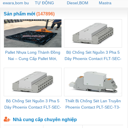
ewara,bom bu
TỰ ĐỘNG
Diesel,BOM
Mastra
ewara
CHUA CHAY
Sản phẩm mới
(147896)
Pallet Nhựa Long Thành Đồng
Bộ Chống Sét Nguồn 3 Pha 5
Nai – Cung Cấp Pallet Mới,
Dây Phoenix Contact FLT-SEC-
C
Pallet Cũ Giá Tốt
P-T1-3S-264/50-FM - 2909589
Bộ Chống Sét Nguồn 3 Pha 5
Thiết Bị Chống Sét Lan Truyền
B
Dây Phoenix Contact FLT-SEC-
Phoenix Contact PLT-SEC-T3-
P-T1-3S-440/35-FM - 2908264
230-FM-PT - 2907928
Nhà cung cấp chuyên nghiệp