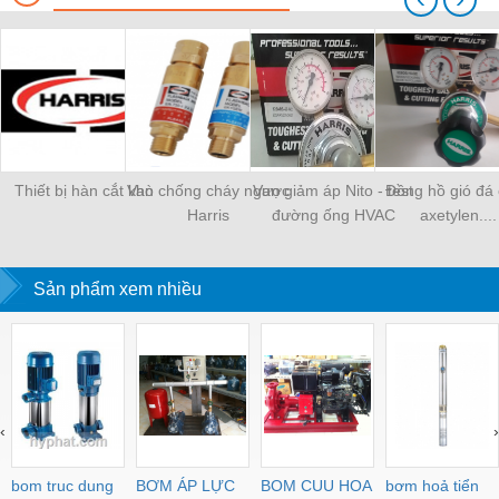
Thiết bị hàn cắt khò
Van chống cháy ngược
Van giảm áp Nito - test
Đồng hồ gió đá 
Harris
đường ống HVAC
axetylen....
Sản phẩm xem nhiều
‹
›
bom truc dung
BƠM ÁP LỰC
BOM CUU HOA
bơm hoả tiển