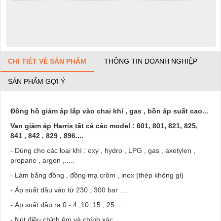
CHI TIẾT VỀ SẢN PHẨM
THÔNG TIN DOANH NGHIỆP
SẢN PHẨM GỢI Ý
Đồng hồ giảm áp lắp vào chai khí , gas , bồn áp suất cao...
Van giảm áp Harris tất cả các model : 601, 801, 821, 825,
841 , 842 , 829 , 896....
- Dùng cho các loại khí : oxy , hydro , LPG , gas , axetylen ,
propane , argon ,.....
- Làm bằng đồng , đồng mạ crôm , inox (thép không gỉ)
- Áp suất đầu vào từ 230 , 300 bar ....
- Áp suất đầu ra 0 - 4 ,10 ,15 , 25.....
- Nút điều chỉnh êm và chính xác