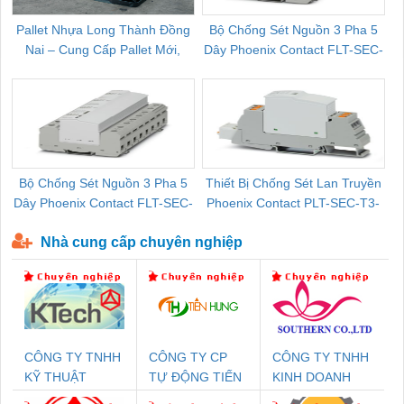
Pallet Nhựa Long Thành Đồng
Bộ Chống Sét Nguồn 3 Pha 5
Nai – Cung Cấp Pallet Mới,
Dây Phoenix Contact FLT-SEC-
C
Pallet Cũ Giá Tốt
P-T1-3S-264/50-FM - 2909589
Bộ Chống Sét Nguồn 3 Pha 5
Thiết Bị Chống Sét Lan Truyền
B
Dây Phoenix Contact FLT-SEC-
Phoenix Contact PLT-SEC-T3-
P-T1-3S-440/35-FM - 2908264
230-FM-PT - 2907928
Nhà cung cấp chuyên nghiệp
CÔNG TY TNHH
CÔNG TY CP
CÔNG TY TNHH
KỸ THUẬT
TỰ ĐỘNG TIẾN
KINH DOANH
KTECH VIỆT
HƯNG
DỊCH VỤ XNK