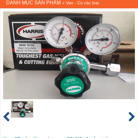
DANH MỤC SẢN PHẨM
»
Van - Co các loại