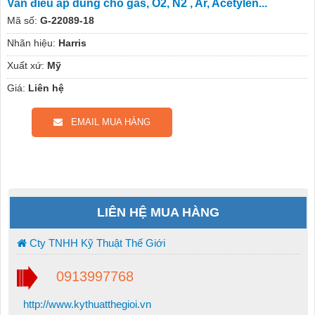
Van điều áp dùng cho gas, O2, N2 , Ar, Acetylen...
Mã số:
G-22089-18
Nhãn hiệu:
Harris
Xuất xứ:
Mỹ
Giá:
Liên hệ
EMAIL MUA HÀNG
LIÊN HỆ MUA HÀNG
Cty TNHH Kỹ Thuật Thế Giới
0913997768
http://www.kythuatthegioi.vn