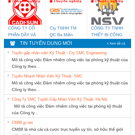
NAM
PHƯƠNG NAM
CÔNG TY CỔ
Cty TNHH TM
CÔNG TY TNHH
PHẦN DÂY VÀ
QC Ba Miền
THIẾT BỊ CÔNG
CÁP ĐIỆN
NGHIỆP NIHON
TIN TUYỂN DỤNG MỚI
» Xem tất cả
THƯỢNG ĐÌNH
SETSUBI VIỆT
Tuyển gấp nhân viên Kỹ Thuật - Cty SMC Engineering
NAM
Mô tả công việc Đảm nhiệm công việc tại phòng kỹ thuật của
Công ty theo...
Tuyển Nhanh Nhân Viên Kỹ Thuật- SMC
Mô tả công việc Đảm nhiệm công việc tại phòng kỹ thuật của
Công ty theo...
Công Ty SMC Tuyển Gấp Nhân Viên Kỹ Thuật- Hà Nội
Mô tả công việc Đảm nhiệm công việc tại phòng kỹ thuật
của Công ty...
CM88 jp net
CM88 là nhà cái cá cược trực tuyến uy tín, sở hữu thế giới