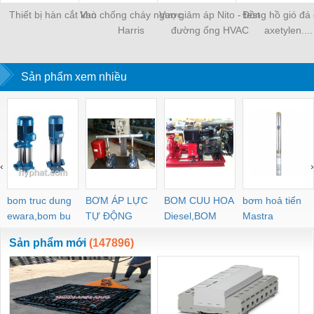
Thiết bị hàn cắt khò
Van chống cháy ngược
Van giảm áp Nito - test
Đồng hồ gió đá 
Harris
đường ống HVAC
axetylen....
Sản phẩm xem nhiều
‹
›
bom truc dung
BƠM ÁP LỰC
BOM CUU HOA
bơm hoả tiển
ewara,bom bu
TỰ ĐỘNG
Diesel,BOM
Mastra
ewara
CHUA CHAY
Sản phẩm mới
(147896)